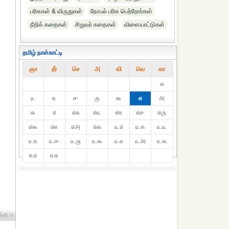
பரிசுகள் & விருதுகள்
நோபல் பரிசு‎ பெற்றோர்‎கள்
நீதிக் கதைகள்
சிறுவர் கதைகள்
விளையாட்டுகள்
தமிழ் நாள்காட்டி
ஞா
தி்
செ
அ
வி
வெ
கா
௧
௨
௩
௪
௫
௬
௭
௮
௯
௰
௰௧
௰௨
௰௩
௰௪
௰௫
௰௬
௰௭
௰௮
௰௯
௨௰
௨௧
௨௨
௨௩
௨௪
௨௫
௨௬
௨௭
௨௮
௨௯
௩௰
௩௧
்சி ››