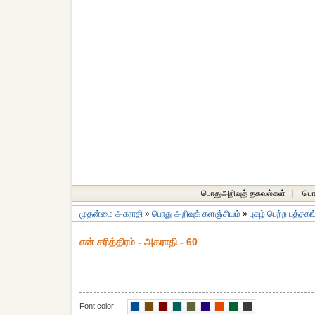
பொதுஅறிவுத் தகவல்கள்
|
பொத
முதன்மை அகராதி
»
பொது அறிவுக் களஞ்சியம்
»
புகழ் பெற்ற புத்தக
என் சரித்திரம் - அகராதி - 60
Font color: