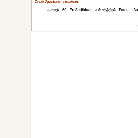
தேட‌ல் தொட‌ர்பான தகவ‌ல்க‌ள்:
அகராதி - 60 - En Sarithiram - என் சரித்திரம் - Famous Boo