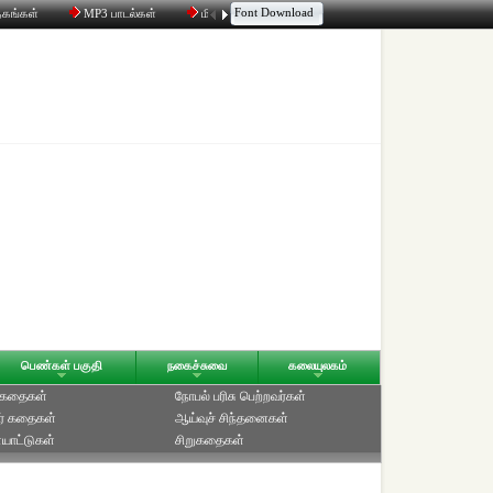
Font Download
தகங்கள்
MP3 பாடல்கள்
மின்னஞ்சல்
திரட்டி
உரையாடல்
பெண்கள் பகுதி
நகைச்சுவை
கலையுலகம்
் கதைகள்
நோபல் பரிசு‎ பெற்றவர்‎கள்
ர் கதைகள்
ஆய்வுச் சிந்தனைகள்
யாட்டுகள்
சிறுகதைகள்