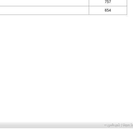
757
654
‹‹ முன்புறம்
தொடர்ச
|