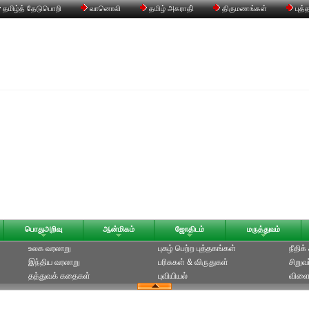
தமிழ்த் தேடுபொறி
வானொலி
தமிழ் அகராதி்
திருமணங்கள்
புத்
பொதுஅறிவு
ஆன்மிகம்
ஜோதிடம்
மருத்துவம்
உலக வரலாறு
புகழ் பெற்ற புத்தகங்கள்
நீதிக
இந்திய வரலாறு
பரிசுகள் & விருதுகள்
சிறுவ
தத்துவக் கதைகள்
புவியியல்
விளை