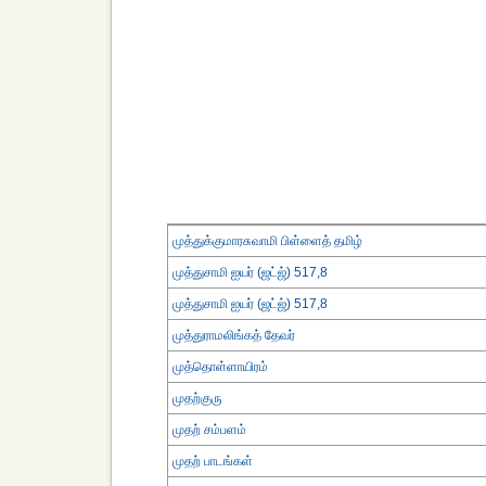
முத்துக்குமாரசுவாமி பிள்ளைத் தமிழ்
முத்துசாமி ஐயர் (ஜட்ஜ்) 517,8
முத்துசாமி ஐயர் (ஜட்ஜ்) 517,8
முத்துராமலிங்கத் தேவர்
முத்தொள்ளாயிரம்
முதற்குரு
முதற் சம்பளம்
முதற் பாடங்கள்