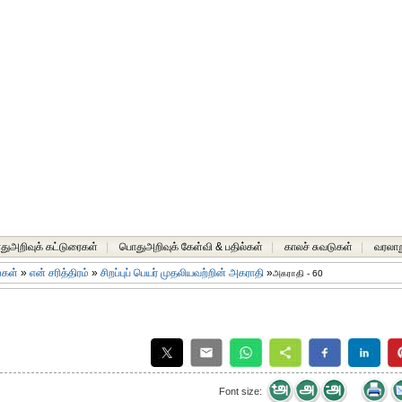
ுஅறிவுக் கட்டுரைகள்
|
பொதுஅறிவுக் கேள்வி & பதில்கள்
|
காலச் சுவடுகள்
|
வரலாற
ங்கள்
»
என் சரித்திரம்
»
சிறப்புப் பெயர் முதலியவற்றின் அகராதி
»
அகராதி - 60
Font size: