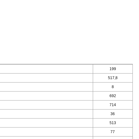
199
517,8
8
692
714
36
513
77