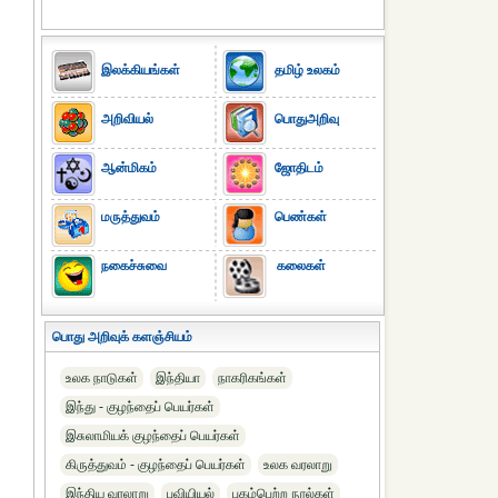
இலக்கியங்கள்
தமிழ் உலகம்
அறிவியல்
பொதுஅறிவு
ஆன்மிகம்
ஜோதிடம்
மருத்துவம்
பெண்கள்
நகைச்சுவை
கலைகள்
பொது அறிவுக் களஞ்சியம்
உலக நாடுகள்
இந்தியா
நாகரிகங்கள்
இந்து - குழந்தைப் பெயர்கள்
இசுலாமியக் குழந்தைப் பெயர்கள்
கிருத்துவம் - குழந்தைப் பெயர்கள்
உலக வரலாறு
இந்திய வரலாறு
புவியியல்
புகழ்பெற்ற நூல்கள்