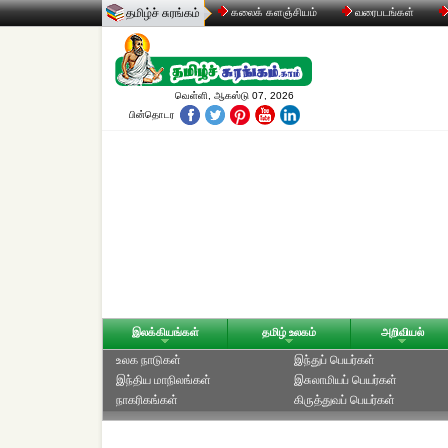
தமிழ்ச் சுரங்கம்
கலைக் களஞ்சியம்
வரைபடங்கள்
வெள்ளி, ஆகஸ்டு 07, 2026
பின்தொடர
இலக்கியங்கள்
தமிழ் உலகம்
அறிவியல்
உலக நாடுகள்
இந்துப் பெயர்கள்
இந்திய மாநிலங்கள்
இசுலாமியப் பெயர்கள்
நாகரிகங்கள்
கிருத்துவப் பெயர்கள்