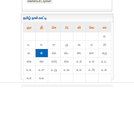
விளையாட்டுகள்
தமிழ் நாள்காட்டி
ஞா
தி்
செ
அ
வி
வெ
கா
௧
௨
௩
௪
௫
௬
௭
௮
௯
௰
௰௧
௰௨
௰௩
௰௪
௰௫
௰௬
௰௭
௰௮
௰௯
௨௰
௨௧
௨௨
௨௩
௨௪
௨௫
௨௬
௨௭
௨௮
௨௯
௩௰
௩௧