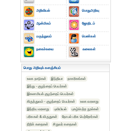
அறிவியல்
பொதுஅறிவு
ஆன்மிகம்
ஜோதிடம்
மருத்துவம்
பெண்கள்
நகைச்சுவை
கலைகள்
பொது அறிவுக் களஞ்சியம்
உலக நாடுகள்
இந்தியா
நாகரிகங்கள்
இந்து - குழந்தைப் பெயர்கள்
இசுலாமியக் குழந்தைப் பெயர்கள்
கிருத்துவம் - குழந்தைப் பெயர்கள்
உலக வரலாறு
இந்திய வரலாறு
புவியியல்
புகழ்பெற்ற நூல்கள்
பரிசுகள் & விருதுகள்
நோபல் பரிசு‎ பெற்றோர்‎கள்
நீதிக் கதைகள்
சிறுவர் கதைகள்