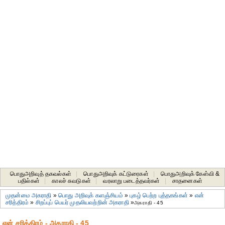
பொதுஅறிவுத் தகவல்கள்
|
பொதுஅறிவுக் கட்டுரைகள்
|
பொதுஅறிவுக் கேள்வி &
பதில்கள்
|
காலச் சுவடுகள்
|
வரலாறு படைத்தவர்கள்
|
சாதனைகள்‎
முதன்மை அகராதி
»
பொது அறிவுக் களஞ்சியம்
»
புகழ் பெற்ற புத்தகங்கள்
»
என்
சரித்திரம்
»
சிறப்புப் பெயர் முதலியவற்றின் அகராதி
»
அகராதி - 45
என் சரித்திரம் - அகராதி - 45