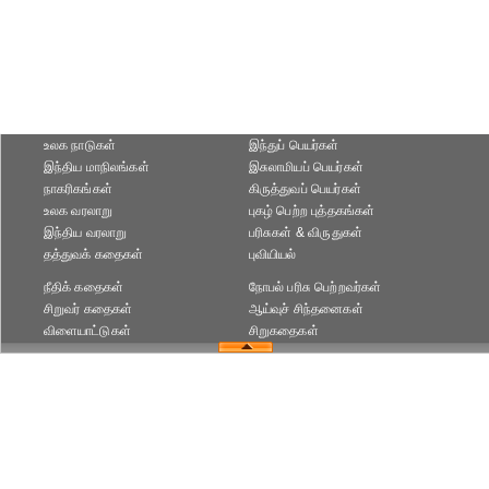
உலக நாடுகள்
இந்துப் பெயர்கள்
இந்திய மாநிலங்கள்
இசுலாமியப் பெயர்கள்
நாகரிகங்கள்
கிருத்துவப் பெயர்கள்
உலக வரலாறு
புகழ் பெற்ற புத்தகங்கள்
இந்திய வரலாறு
பரிசுகள் & விருதுகள்
தத்துவக் கதைகள்
புவியியல்
நீதிக் கதைகள்
நோபல் பரிசு‎ பெற்றவர்‎கள்
சிறுவர் கதைகள்
ஆய்வுச் சிந்தனைகள்
விளையாட்டுகள்
சிறுகதைகள்