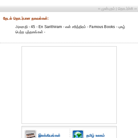
‹‹ முன்புறம்
தொடர்ச்சி ››
|
தேட‌ல் தொட‌ர்பான தகவ‌ல்க‌ள்:
அகராதி - 45 - En Sarithiram - என் சரித்திரம் - Famous Books - புகழ்
பெற்ற புத்தகங்கள் -
இலக்கியங்கள்
தமிழ் உலகம்