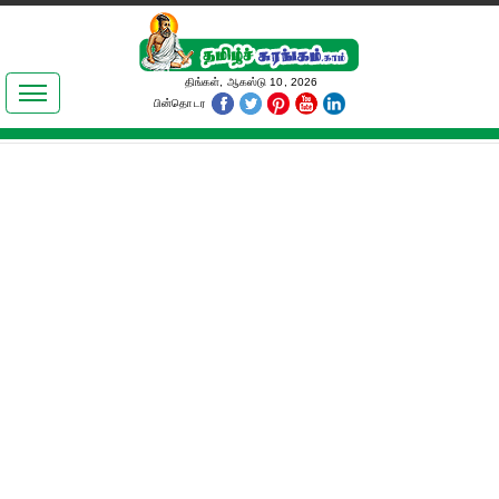
இலக்கியங்கள்
திங்கள், ஆகஸ்டு 10, 2026
பின்தொடர
தமிழ் உலகம்
அறிவியல்
பொதுஅறிவு
ஆன்மிகம்
ஜோதிடம்
மருத்துவம்
பெண்கள் பகுதி
நகைச்சுவை
கலையுலகம்