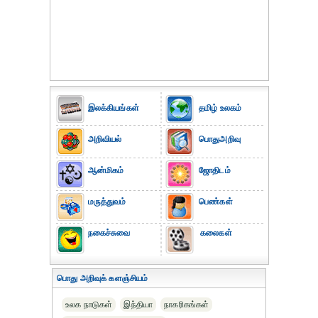
இலக்கியங்கள்
தமிழ் உலகம்
அறிவியல்
பொதுஅறிவு
ஆன்மிகம்
ஜோதிடம்
மருத்துவம்
பெண்கள்
நகைச்சுவை
கலைகள்
பொது அறிவுக் களஞ்சியம்
உலக நாடுகள்
இந்தியா
நாகரிகங்கள்