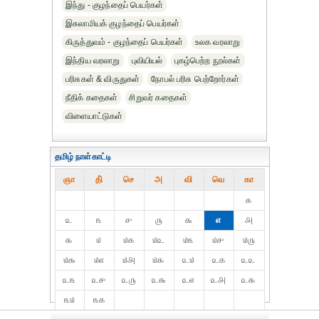
இந்து - குழந்தைப் பெயர்கள்
இசுலாமியக் குழந்தைப் பெயர்கள்
கிருத்துவம் - குழந்தைப் பெயர்கள்
உலக வரலாறு
இந்திய வரலாறு
புவியியல்
புகழ்பெற்ற நூல்கள்
பரிசுகள் & விருதுகள்
நோபல் பரிசு‎ பெற்றோர்‎கள்
நீதிக் கதைகள்
சிறுவர் கதைகள்
விளையாட்டுகள்
தமிழ் நாள்காட்டி
ஞா
தி்
செ
அ
வி
வெ
கா
௧
௨
௩
௪
௫
௬
௭
௮
௯
௰
௰௧
௰௨
௰௩
௰௪
௰௫
௰௬
௰௭
௰௮
௰௯
௨௰
௨௧
௨௨
௨௩
௨௪
௨௫
௨௬
௨௭
௨௮
௨௯
௩௰
௩௧