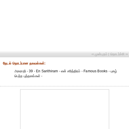
‹‹ முன்புறம்
தொடர்ச்சி ››
|
தேட‌ல் தொட‌ர்பான தகவ‌ல்க‌ள்:
அகராதி - 39 - En Sarithiram - என் சரித்திரம் - Famous Books - புகழ்
பெற்ற புத்தகங்கள் -