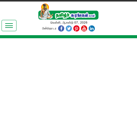
இலக்கியங்கள்
வெள்ளி, ஆகஸ்டு 07, 2026
பின்தொடர
தமிழ் உலகம்
அறிவியல்
பொதுஅறிவு
ஆன்மிகம்
ஜோதிடம்
மருத்துவம்
பெண்கள் பகுதி
நகைச்சுவை
கலையுலகம்