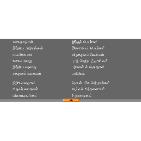
உலக நாடுகள்
இந்துப் பெயர்கள்
இந்திய மாநிலங்கள்
இசுலாமியப் பெயர்கள்
நாகரிகங்கள்
கிருத்துவப் பெயர்கள்
உலக வரலாறு
புகழ் பெற்ற புத்தகங்கள்
இந்திய வரலாறு
பரிசுகள் & விருதுகள்
தத்துவக் கதைகள்
புவியியல்
நீதிக் கதைகள்
நோபல் பரிசு‎ பெற்றவர்‎கள்
சிறுவர் கதைகள்
ஆய்வுச் சிந்தனைகள்
விளையாட்டுகள்
சிறுகதைகள்