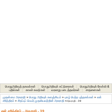
பொதுஅறிவுத் தகவல்கள்
|
பொதுஅறிவுக் கட்டுரைகள்
|
பொதுஅறிவுக் கேள்வி &
பதில்கள்
|
காலச் சுவடுகள்
|
வரலாறு படைத்தவர்கள்
|
சாதனைகள்‎
முதன்மை அகராதி
»
பொது அறிவுக் களஞ்சியம்
»
புகழ் பெற்ற புத்தகங்கள்
»
என்
சரித்திரம்
»
சிறப்புப் பெயர் முதலியவற்றின் அகராதி
»
அகராதி - 39
என் சரித்திரம் - அகராதி - 39