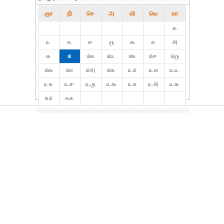
ஞா
தி்
செ
அ
வி
வெ
கா
௧
௨
௩
௪
௫
௬
௭
௮
௯
௰
௰௧
௰௨
௰௩
௰௪
௰௫
௰௬
௰௭
௰௮
௰௯
௨௰
௨௧
௨௨
௨௩
௨௪
௨௫
௨௬
௨௭
௨௮
௨௯
௩௰
௩௧