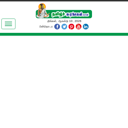
இலக்கியங்கள்
திங்கள், ஆகஸ்டு 10, 2026
பின்தொடர
தமிழ் உலகம்
அறிவியல்
பொதுஅறிவு
ஆன்மிகம்
ஜோதிடம்
மருத்துவம்
பெண்கள் பகுதி
நகைச்சுவை
கலையுலகம்