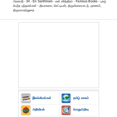
அகராதி - 34 - En Sarithiram - என் சரித்திரம் - Famous Books - புகழ்
பெற்ற புத்தகங்கள் - தியாகராச, செட்டியார், திருவிளையாடற், புராணம்,
திருவாவடுதுறை
இலக்கியங்கள்
தமிழ் உலகம்
அறிவியல்
பொதுஅறிவு