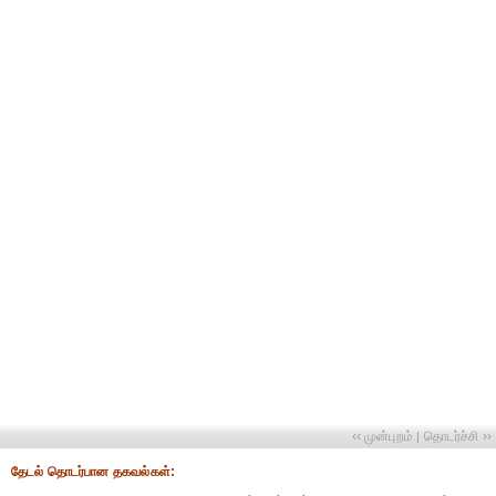
‹‹ முன்புறம்
தொடர்ச்சி ››
|
தேட‌ல் தொட‌ர்பான தகவ‌ல்க‌ள்: