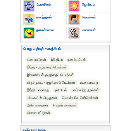
ஆன்மிகம்
ஜோதிடம்
மருத்துவம்
பெண்கள்
நகைச்சுவை
கலைகள்
பொது அறிவுக் களஞ்சியம்
உலக நாடுகள்
இந்தியா
நாகரிகங்கள்
இந்து - குழந்தைப் பெயர்கள்
இசுலாமியக் குழந்தைப் பெயர்கள்
கிருத்துவம் - குழந்தைப் பெயர்கள்
உலக வரலாறு
இந்திய வரலாறு
புவியியல்
புகழ்பெற்ற நூல்கள்
பரிசுகள் & விருதுகள்
நோபல் பரிசு‎ பெற்றோர்‎கள்
நீதிக் கதைகள்
சிறுவர் கதைகள்
விளையாட்டுகள்
தமிழ் நாள்காட்டி