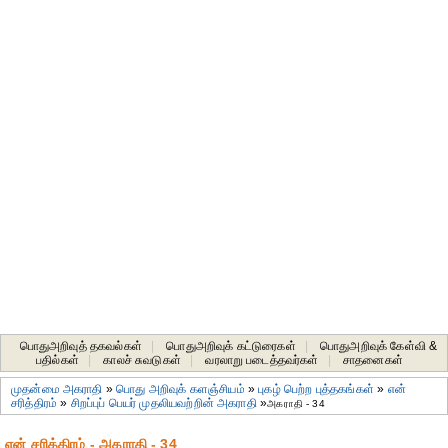
பொதுஅறிவுத் தகவல்கள்
|
பொதுஅறிவுக் கட்டுரைகள்
|
பொதுஅறிவுக் கேள்வி &
பதில்கள்
|
காலச் சுவடுகள்
|
வரலாறு படைத்தவர்கள்
|
சாதனைகள்‎
முதன்மை அகராதி
»
பொது அறிவுக் களஞ்சியம்
»
புகழ் பெற்ற புத்தகங்கள்
»
என்
சரித்திரம்
»
சிறப்புப் பெயர் முதலியவற்றின் அகராதி
»
அகராதி - 34
என் சரித்திரம் - அகராதி - 34