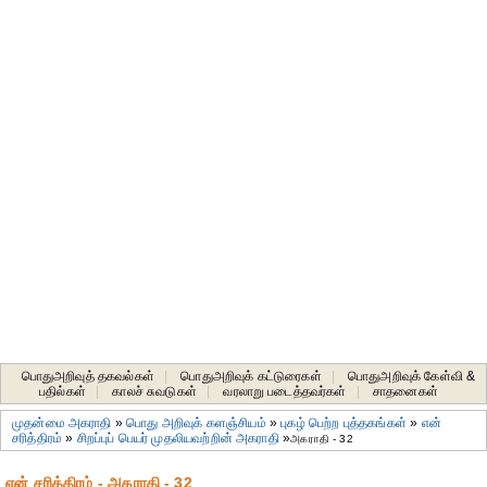
பொதுஅறிவுத் தகவல்கள்
|
பொதுஅறிவுக் கட்டுரைகள்
|
பொதுஅறிவுக் கேள்வி &
பதில்கள்
|
காலச் சுவடுகள்
|
வரலாறு படைத்தவர்கள்
|
சாதனைகள்‎
முதன்மை அகராதி
»
பொது அறிவுக் களஞ்சியம்
»
புகழ் பெற்ற புத்தகங்கள்
»
என்
சரித்திரம்
»
சிறப்புப் பெயர் முதலியவற்றின் அகராதி
»
அகராதி - 32
என் சரித்திரம் - அகராதி - 32