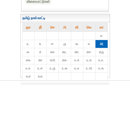
விளையாட்டுகள்
தமிழ் நாள்காட்டி
ஞா
தி்
செ
அ
வி
வெ
கா
௧
௨
௩
௪
௫
௬
௭
௮
௯
௰
௰௧
௰௨
௰௩
௰௪
௰௫
௰௬
௰௭
௰௮
௰௯
௨௰
௨௧
௨௨
௨௩
௨௪
௨௫
௨௬
௨௭
௨௮
௨௯
௩௰
௩௧