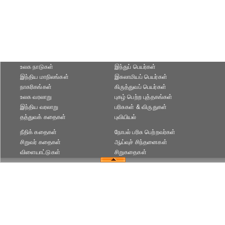
உலக நாடுகள்
இந்துப் பெயர்கள்
இந்திய மாநிலங்கள்
இசுலாமியப் பெயர்கள்
நாகரிகங்கள்
கிருத்துவப் பெயர்கள்
உலக வரலாறு
புகழ் பெற்ற புத்தகங்கள்
இந்திய வரலாறு
பரிசுகள் & விருதுகள்
தத்துவக் கதைகள்
புவியியல்
நீதிக் கதைகள்
நோபல் பரிசு‎ பெற்றவர்‎கள்
சிறுவர் கதைகள்
ஆய்வுச் சிந்தனைகள்
விளையாட்டுகள்
சிறுகதைகள்