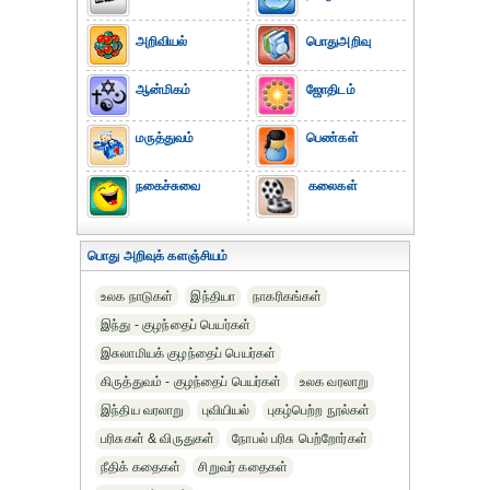
அறிவியல்
பொதுஅறிவு
ஆன்மிகம்
ஜோதிடம்
மருத்துவம்
பெண்கள்
நகைச்சுவை
கலைகள்
பொது அறிவுக் களஞ்சியம்
உலக நாடுகள்
இந்தியா
நாகரிகங்கள்
இந்து - குழந்தைப் பெயர்கள்
இசுலாமியக் குழந்தைப் பெயர்கள்
கிருத்துவம் - குழந்தைப் பெயர்கள்
உலக வரலாறு
இந்திய வரலாறு
புவியியல்
புகழ்பெற்ற நூல்கள்
பரிசுகள் & விருதுகள்
நோபல் பரிசு‎ பெற்றோர்‎கள்
நீதிக் கதைகள்
சிறுவர் கதைகள்