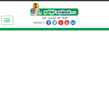
இலக்கியங்கள்
சனி, ஆகஸ்டு 08, 2026
பின்தொடர
தமிழ் உலகம்
அறிவியல்
பொதுஅறிவு
ஆன்மிகம்
ஜோதிடம்
மருத்துவம்
பெண்கள் பகுதி
நகைச்சுவை
கலையுலகம்