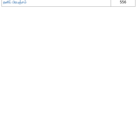
தனிப் பிரபஞ்சம்
556