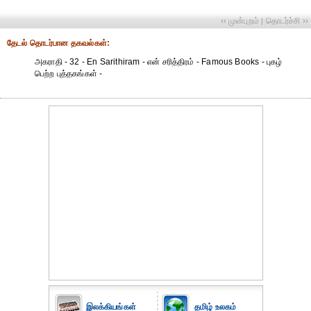
‹‹ முன்புறம்
தொடர்ச்சி ››
|
தேட‌ல் தொட‌ர்பான தகவ‌ல்க‌ள்:
அகராதி - 32 - En Sarithiram - என் சரித்திரம் - Famous Books - புகழ்
பெற்ற புத்தகங்கள் -
இலக்கியங்கள்
தமிழ் உலகம்