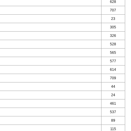
628
707
23
305
326
528
565
577
614
709
44
24
461
537
89
115