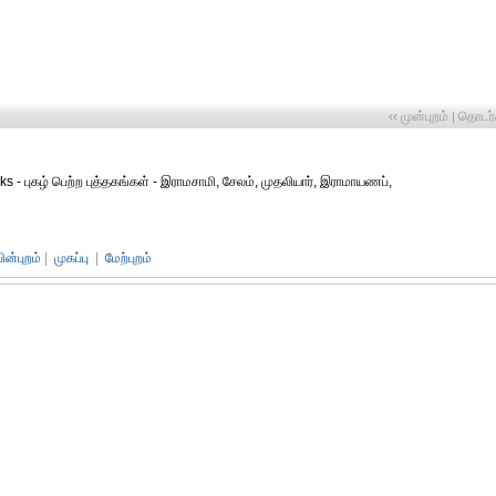
‹‹ முன்புறம்
தொடர்ச
|
ks - புகழ் பெற்ற புத்தகங்கள் - இராமசாமி, சேலம், முதலியார், இராமாயணப்,
பின்புறம்
|
முகப்பு
|
மேற்புறம்