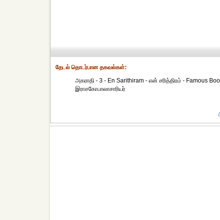
தேட‌ல் தொட‌ர்பான தகவ‌ல்க‌ள்:
அகராதி - 3 - En Sarithiram - என் சரித்திரம் - Famous Boo
இராசகோபாலாசாரியர்