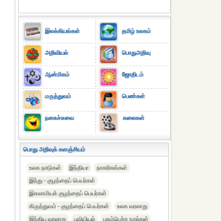
இலக்கியங்கள்
தமிழ் உலகம்
அறிவியல்
பொதுஅறிவு
ஆன்மிகம்
ஜோதிடம்
மருத்துவம்
பெண்கள்
நகைச்சுவை
கலைகள்
பொது அறிவுக் களஞ்சியம்
உலக நாடுகள்
இந்தியா
நாகரிகங்கள்
இந்து - குழந்தைப் பெயர்கள்
இசுலாமியக் குழந்தைப் பெயர்கள்
கிருத்துவம் - குழந்தைப் பெயர்கள்
உலக வரலாறு
இந்திய வரலாறு
புவியியல்
புகழ்பெற்ற நூல்கள்