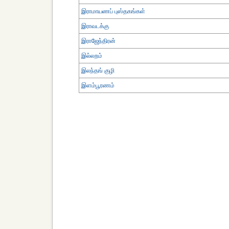
இராமாயணப் புஸ்தகங்கள்
இராவடக்கு
இராஜேந்திரன்
இல்லறம்
இலந்தங் குழி
இளம்பூரணம்