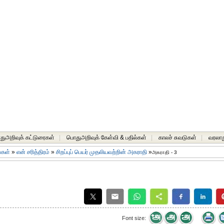
ுஅறிவுக் கட்டுரைகள்
|
பொதுஅறிவுக் கேள்வி & பதில்கள்
|
காலச் சுவடுகள்
|
வரலாற
ங்கள்
»
என் சரித்திரம்
»
சிறப்புப் பெயர் முதலியவற்றின் அகராதி
»
அகராதி - 3
Font size: