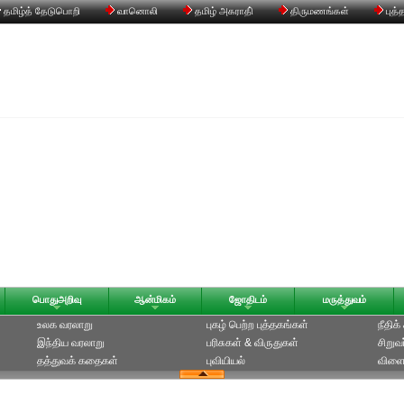
தமிழ்த் தேடுபொறி
வானொலி
தமிழ் அகராதி்
திருமணங்கள்
புத்
பொதுஅறிவு
ஆன்மிகம்
ஜோதிடம்
மருத்துவம்
உலக வரலாறு
புகழ் பெற்ற புத்தகங்கள்
நீதிக
இந்திய வரலாறு
பரிசுகள் & விருதுகள்
சிறுவ
தத்துவக் கதைகள்
புவியியல்
விளை