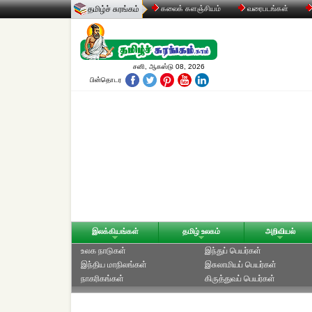
தமிழ்ச் சுரங்கம்
கலைக் களஞ்சியம்
வரைபடங்கள்
சனி, ஆகஸ்டு 08, 2026
பின்தொடர
இலக்கியங்கள்
தமிழ் உலகம்
அறிவியல்
உலக நாடுகள்
இந்துப் பெயர்கள்
இந்திய மாநிலங்கள்
இசுலாமியப் பெயர்கள்
நாகரிகங்கள்
கிருத்துவப் பெயர்கள்