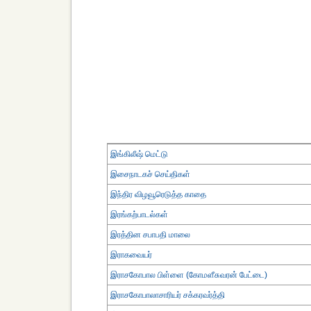
இங்கிலீஷ் மெட்டு
இசைநாடகச் செய்திகள்
இந்திர விழவூரெடுத்த காதை
இரங்கற்பாடல்கள்
இரத்தின சபாபதி மாலை
இராகவையர்
இராசகோபால பிள்ளை (கோமளீசுவரன் பேட்டை)
இராசகோபாலாசாரியர் சக்கரவர்த்தி