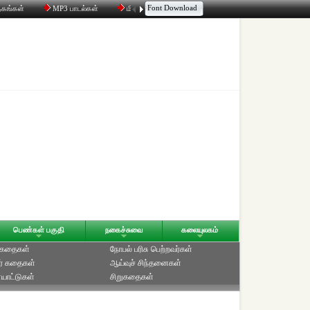
Font Download
தகங்கள்
MP3 பாடல்கள்
மின்னஞ்சல்
திரட்டி
உரையாடல்
பெண்கள் பகுதி
நகைச்சுவை
கலையுலகம்
் கதைகள்
நோபல் பரிசு‎ பெற்றவர்‎கள்
ர் கதைகள்
ஆய்வுச் சிந்தனைகள்
யாட்டுகள்
சிறுகதைகள்