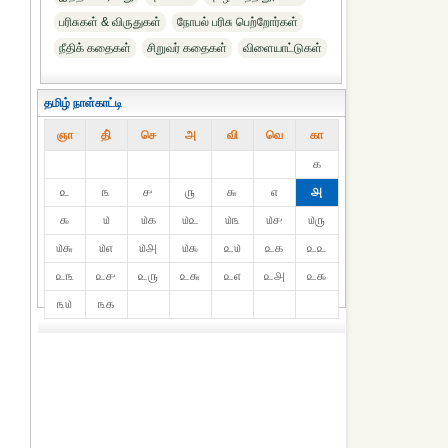
பரிசுகள் & விருதுகள்
நோபல் பரிசு‎ பெற்றோர்‎கள்
நீதிக் கதைகள்
சிறுவர் கதைகள்
விளையாட்டுகள்
தமிழ் நாள்காட்டி
ஞா
தி்
செ
அ
வி
வெ
கா
௧
௨
௩
௪
௫
௬
௭
௮
௯
௰
௰௧
௰௨
௰௩
௰௪
௰௫
௰௬
௰௭
௰௮
௰௯
௨௰
௨௧
௨௨
௨௩
௨௪
௨௫
௨௬
௨௭
௨௮
௨௯
௩௰
௩௧