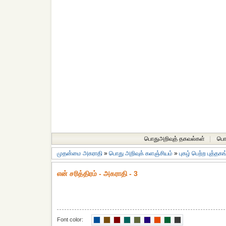
பொதுஅறிவுத் தகவல்கள்
|
பொத
முதன்மை அகராதி
»
பொது அறிவுக் களஞ்சியம்
»
புகழ் பெற்ற புத்தக
என் சரித்திரம் - அகராதி - 3
Font color: