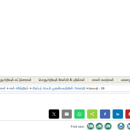
ுஅறிவுக் கட்டுரைகள்
|
பொதுஅறிவுக் கேள்வி & பதில்கள்
|
காலச் சுவடுகள்
|
வரலாற
ங்கள்
»
என் சரித்திரம்
»
சிறப்புப் பெயர் முதலியவற்றின் அகராதி
»
அகராதி - 29
Font size: