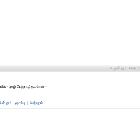
‹‹ முன்புறம்
தொடர்ச
|
ks - புகழ் பெற்ற புத்தகங்கள் -
பின்புறம்
|
முகப்பு
|
மேற்புறம்