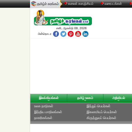
தமிழ்ச் சுரங்கம்
கலைக் களஞ்சியம்
வரைபடங்கள்
சனி, ஆகஸ்டு 08, 2026
பின்தொடர
இலக்கியங்கள்
தமிழ் உலகம்
அறிவியல்
உலக நாடுகள்
இந்துப் பெயர்கள்
இந்திய மாநிலங்கள்
இசுலாமியப் பெயர்கள்
நாகரிகங்கள்
கிருத்துவப் பெயர்கள்