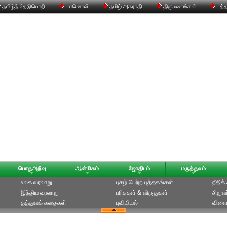
தமிழ்த் தேடுபொறி
வானொலி
தமிழ் அகராதி்
திருமணங்கள்
புத்
பொதுஅறிவு
ஆன்மிகம்
ஜோதிடம்
மருத்துவம்
உலக வரலாறு
புகழ் பெற்ற புத்தகங்கள்
நீதிக
இந்திய வரலாறு
பரிசுகள் & விருதுகள்
சிறுவ
தத்துவக் கதைகள்
புவியியல்
விளை