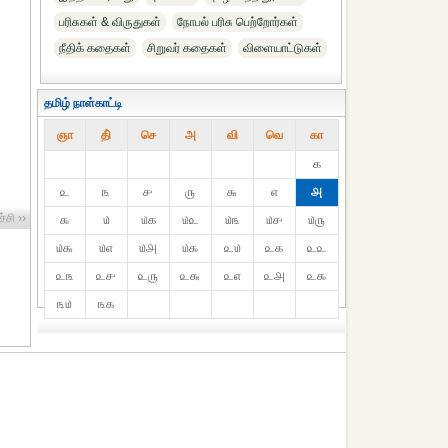
பரிசுகள் & விருதுகள்
நோபல் பரிசு‎ பெற்றோர்‎கள்
நீதிக் கதைகள்
சிறுவர் கதைகள்
விளையாட்டுகள்
தமிழ் நாள்காட்டி
ஞா
தி்
செ
அ
வி
வெ
கா
௧
௨
௩
௪
௫
௬
௭
௮
்சி ››
௯
௰
௰௧
௰௨
௰௩
௰௪
௰௫
௰௬
௰௭
௰௮
௰௯
௨௰
௨௧
௨௨
௨௩
௨௪
௨௫
௨௬
௨௭
௨௮
௨௯
௩௰
௩௧