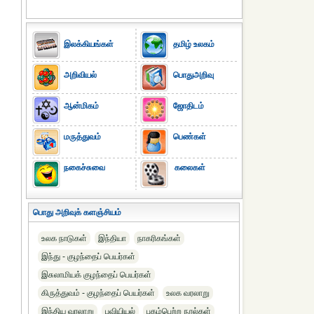
இலக்கியங்கள்
தமிழ் உலகம்
அறிவியல்
பொதுஅறிவு
ஆன்மிகம்
ஜோதிடம்
மருத்துவம்
பெண்கள்
நகைச்சுவை
கலைகள்
பொது அறிவுக் களஞ்சியம்
உலக நாடுகள்
இந்தியா
நாகரிகங்கள்
இந்து - குழந்தைப் பெயர்கள்
இசுலாமியக் குழந்தைப் பெயர்கள்
கிருத்துவம் - குழந்தைப் பெயர்கள்
உலக வரலாறு
இந்திய வரலாறு
புவியியல்
புகழ்பெற்ற நூல்கள்