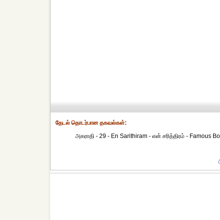
தேட‌ல் தொட‌ர்பான தகவ‌ல்க‌ள்:
அகராதி - 29 - En Sarithiram - என் சரித்திரம் - Famous Boo