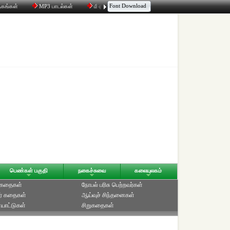
Font Download
தகங்கள்
MP3 பாடல்கள்
மின்னஞ்சல்
திரட்டி
உரையாடல்
பெண்கள் பகுதி
நகைச்சுவை
கலையுலகம்
் கதைகள்
நோபல் பரிசு‎ பெற்றவர்‎கள்
ர் கதைகள்
ஆய்வுச் சிந்தனைகள்
யாட்டுகள்
சிறுகதைகள்