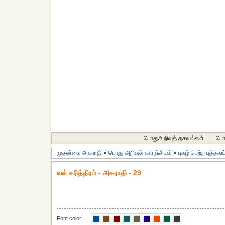
பொதுஅறிவுத் தகவல்கள்
|
பொத
முதன்மை அகராதி
»
பொது அறிவுக் களஞ்சியம்
»
புகழ் பெற்ற புத்தக
என் சரித்திரம் - அகராதி - 29
Font color: