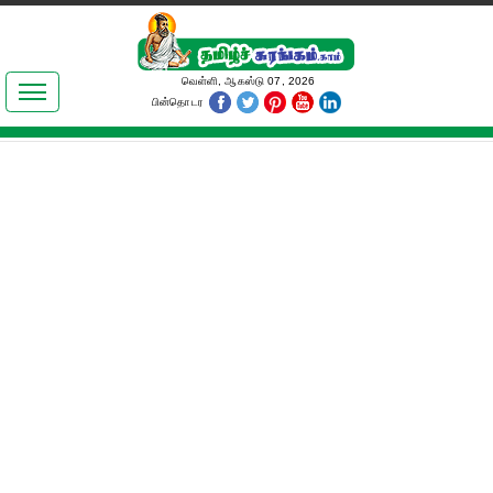
இலக்கியங்கள்
வெள்ளி, ஆகஸ்டு 07, 2026
பின்தொடர
தமிழ் உலகம்
அறிவியல்
பொதுஅறிவு
ஆன்மிகம்
ஜோதிடம்
மருத்துவம்
பெண்கள் பகுதி
நகைச்சுவை
கலையுலகம்