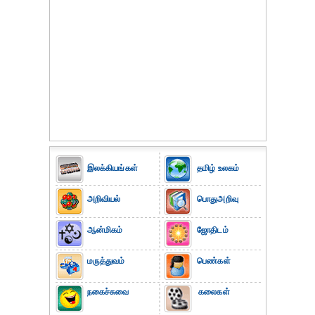
இலக்கியங்கள்
தமிழ் உலகம்
அறிவியல்
பொதுஅறிவு
ஆன்மிகம்
ஜோதிடம்
மருத்துவம்
பெண்கள்
நகைச்சுவை
கலைகள்