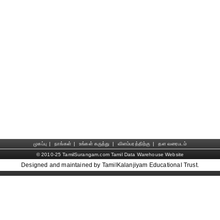
முகப்பு
|
நாங்கள்
|
உங்கள் கருத்து
|
விளம்பரத்திற்கு
|
தள வரைபடம்
© 2010-25 TamilSurangam.com Tamil Data Warehouse Website
Designed and maintained by TamilKalanjiyam Educational Trust.