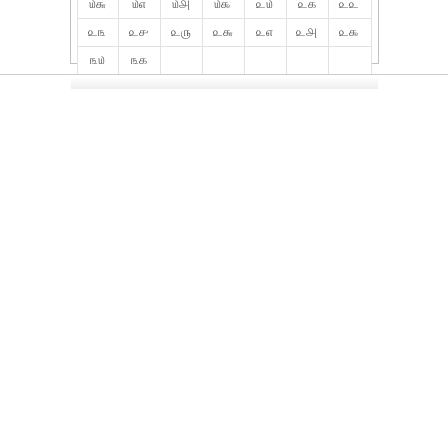
௰௬
௰௭
௰௮
௰௯
௨௰
௨௧
௨௨
௨௩
௨௪
௨௫
௨௬
௨௭
௨௮
௨௯
௩௰
௩௧