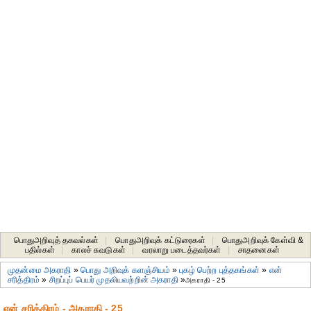
பொதுஅறிவுத் தகவல்கள்
|
பொதுஅறிவுக் கட்டுரைகள்
|
பொதுஅறிவுக் கேள்வி &
பதில்கள்
|
காலச் சுவடுகள்
|
வரலாறு படைத்தவர்கள்
|
சாதனைகள்‎
முதன்மை அகராதி
»
பொது அறிவுக் களஞ்சியம்
»
புகழ் பெற்ற புத்தகங்கள்
»
என்
சரித்திரம்
»
சிறப்புப் பெயர் முதலியவற்றின் அகராதி
»
அகராதி - 25
என் சரித்திரம் - அகராதி - 25