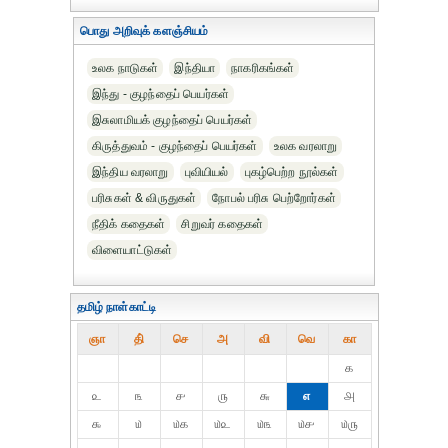
பொது அறிவுக் களஞ்சியம்
உலக நாடுகள்
இந்தியா
நாகரிகங்கள்
இந்து - குழந்தைப் பெயர்கள்
இசுலாமியக் குழந்தைப் பெயர்கள்
கிருத்துவம் - குழந்தைப் பெயர்கள்
உலக வரலாறு
இந்திய வரலாறு
புவியியல்
புகழ்பெற்ற நூல்கள்
பரிசுகள் & விருதுகள்
நோபல் பரிசு‎ பெற்றோர்‎கள்
நீதிக் கதைகள்
சிறுவர் கதைகள்
விளையாட்டுகள்
தமிழ் நாள்காட்டி
ஞா
தி்
செ
அ
வி
வெ
கா
௧
௨
௩
௪
௫
௬
௭
௮
௯
௰
௰௧
௰௨
௰௩
௰௪
௰௫