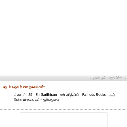
‹‹ முன்புறம்
தொடர்ச்சி ››
|
தேட‌ல் தொட‌ர்பான தகவ‌ல்க‌ள்:
அகராதி - 25 - En Sarithiram - என் சரித்திரம் - Famous Books - புகழ்
பெற்ற புத்தகங்கள் - சூரியமூலை