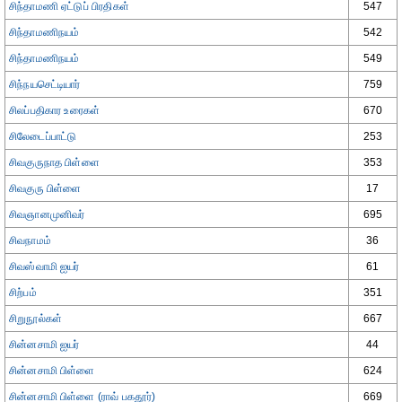
சிந்தாமணி ஏட்டுப் பிரதிகள்
547
சிந்தாமணிநயம்
542
சிந்தாமணிநயம்
549
சிந்நயசெட்டியார்
759
சிலப்பதிகார உரைகள்
670
சிலேடைப்பாட்டு
253
சிவகுருநாத பிள்ளை
353
சிவகுரு பிள்ளை
17
சிவஞானமுனிவர்
695
சிவநாமம்
36
சிவஸ்வாமி ஐயர்
61
சிற்பம்
351
சிறுநூல்கள்
667
சின்னசாமி ஐயர்
44
சின்னசாமி பிள்ளை
624
சின்னசாமி பிள்ளை (ராவ் பகதூர்)
669