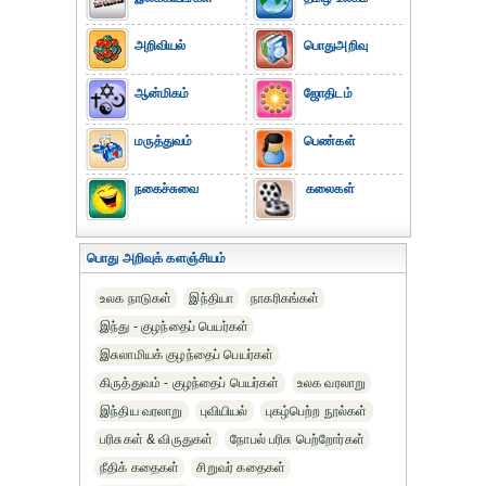
அறிவியல்
பொதுஅறிவு
ஆன்மிகம்
ஜோதிடம்
மருத்துவம்
பெண்கள்
நகைச்சுவை
கலைகள்
பொது அறிவுக் களஞ்சியம்
உலக நாடுகள்
இந்தியா
நாகரிகங்கள்
இந்து - குழந்தைப் பெயர்கள்
இசுலாமியக் குழந்தைப் பெயர்கள்
கிருத்துவம் - குழந்தைப் பெயர்கள்
உலக வரலாறு
இந்திய வரலாறு
புவியியல்
புகழ்பெற்ற நூல்கள்
பரிசுகள் & விருதுகள்
நோபல் பரிசு‎ பெற்றோர்‎கள்
நீதிக் கதைகள்
சிறுவர் கதைகள்