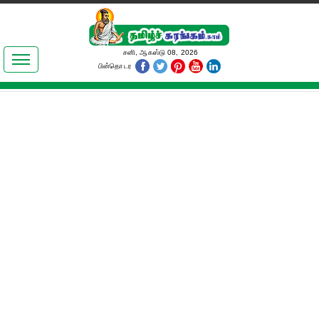
இலக்கியங்கள்
சனி, ஆகஸ்டு 08, 2026
பின்தொடர
தமிழ் உலகம்
அறிவியல்
பொதுஅறிவு
ஆன்மிகம்
ஜோதிடம்
மருத்துவம்
பெண்கள் பகுதி
நகைச்சுவை
கலையுலகம்