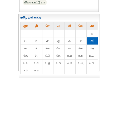
விளையாட்டுகள்
தமிழ் நாள்காட்டி
ஞா
தி்
செ
அ
வி
வெ
கா
௧
௨
௩
௪
௫
௬
௭
௮
௯
௰
௰௧
௰௨
௰௩
௰௪
௰௫
௰௬
௰௭
௰௮
௰௯
௨௰
௨௧
௨௨
௨௩
௨௪
௨௫
௨௬
௨௭
௨௮
௨௯
௩௰
௩௧