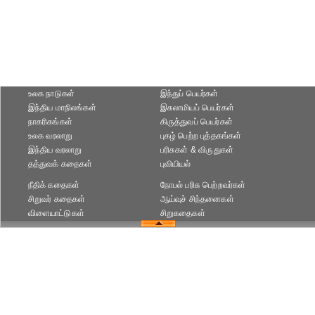
உலக நாடுகள்
இந்துப் பெயர்கள்
இந்திய மாநிலங்கள்
இசுலாமியப் பெயர்கள்
நாகரிகங்கள்
கிருத்துவப் பெயர்கள்
உலக வரலாறு
புகழ் பெற்ற புத்தகங்கள்
இந்திய வரலாறு
பரிசுகள் & விருதுகள்
தத்துவக் கதைகள்
புவியியல்
நீதிக் கதைகள்
நோபல் பரிசு‎ பெற்றவர்‎கள்
சிறுவர் கதைகள்
ஆய்வுச் சிந்தனைகள்
விளையாட்டுகள்
சிறுகதைகள்