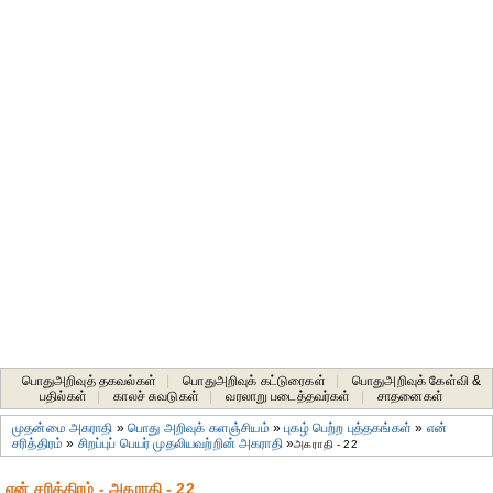
பொதுஅறிவுத் தகவல்கள்
|
பொதுஅறிவுக் கட்டுரைகள்
|
பொதுஅறிவுக் கேள்வி &
பதில்கள்
|
காலச் சுவடுகள்
|
வரலாறு படைத்தவர்கள்
|
சாதனைகள்‎
முதன்மை அகராதி
»
பொது அறிவுக் களஞ்சியம்
»
புகழ் பெற்ற புத்தகங்கள்
»
என்
சரித்திரம்
»
சிறப்புப் பெயர் முதலியவற்றின் அகராதி
»
அகராதி - 22
என் சரித்திரம் - அகராதி - 22