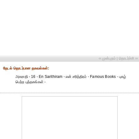
‹‹ முன்புறம்
தொடர்ச்சி ››
|
தேட‌ல் தொட‌ர்பான தகவ‌ல்க‌ள்:
அகராதி - 16 - En Sarithiram - என் சரித்திரம் - Famous Books - புகழ்
பெற்ற புத்தகங்கள் -