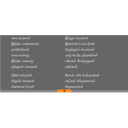
உலக நாடுகள்
இந்துப் பெயர்கள்
இந்திய மாநிலங்கள்
இசுலாமியப் பெயர்கள்
நாகரிகங்கள்
கிருத்துவப் பெயர்கள்
உலக வரலாறு
புகழ் பெற்ற புத்தகங்கள்
இந்திய வரலாறு
பரிசுகள் & விருதுகள்
தத்துவக் கதைகள்
புவியியல்
நீதிக் கதைகள்
நோபல் பரிசு‎ பெற்றவர்‎கள்
சிறுவர் கதைகள்
ஆய்வுச் சிந்தனைகள்
விளையாட்டுகள்
சிறுகதைகள்