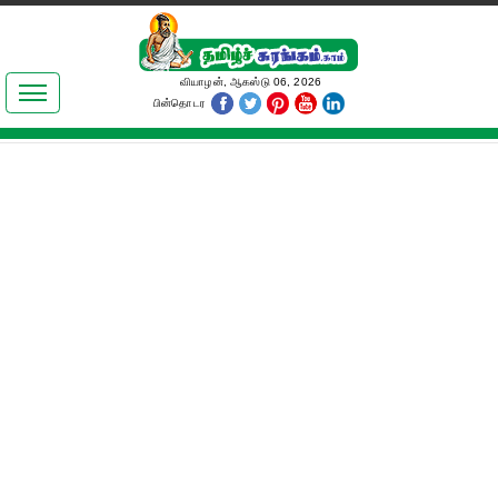
இலக்கியங்கள்
வியாழன், ஆகஸ்டு 06, 2026
பின்தொடர
தமிழ் உலகம்
அறிவியல்
பொதுஅறிவு
ஆன்மிகம்
ஜோதிடம்
மருத்துவம்
பெண்கள் பகுதி
நகைச்சுவை
கலையுலகம்