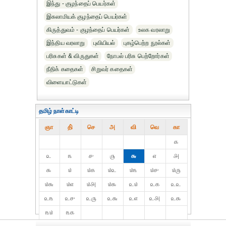
இந்து - குழந்தைப் பெயர்கள்
இசுலாமியக் குழந்தைப் பெயர்கள்
கிருத்துவம் - குழந்தைப் பெயர்கள்
உலக வரலாறு
இந்திய வரலாறு
புவியியல்
புகழ்பெற்ற நூல்கள்
பரிசுகள் & விருதுகள்
நோபல் பரிசு‎ பெற்றோர்‎கள்
நீதிக் கதைகள்
சிறுவர் கதைகள்
விளையாட்டுகள்
தமிழ் நாள்காட்டி
ஞா
தி்
செ
அ
வி
வெ
கா
௧
௨
௩
௪
௫
௬
௭
௮
௯
௰
௰௧
௰௨
௰௩
௰௪
௰௫
௰௬
௰௭
௰௮
௰௯
௨௰
௨௧
௨௨
௨௩
௨௪
௨௫
௨௬
௨௭
௨௮
௨௯
௩௰
௩௧