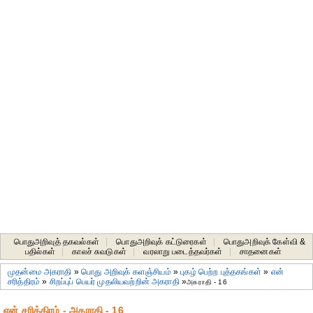
பொதுஅறிவுத் தகவல்கள்
|
பொதுஅறிவுக் கட்டுரைகள்
|
பொதுஅறிவுக் கேள்வி &
பதில்கள்
|
காலச் சுவடுகள்
|
வரலாறு படைத்தவர்கள்
|
சாதனைகள்‎
முதன்மை அகராதி
»
பொது அறிவுக் களஞ்சியம்
»
புகழ் பெற்ற புத்தகங்கள்
»
என்
சரித்திரம்
»
சிறப்புப் பெயர் முதலியவற்றின் அகராதி
»
அகராதி - 16
என் சரித்திரம் - அகராதி - 16