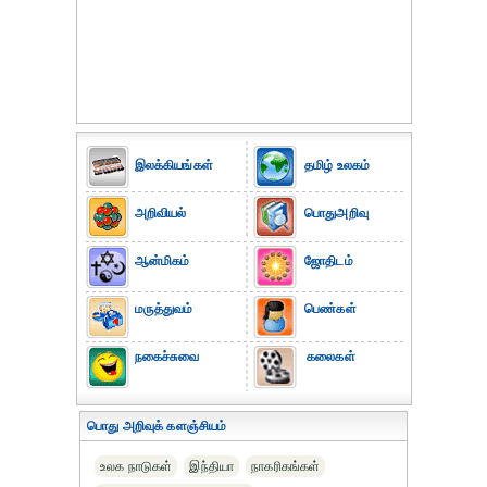
இலக்கியங்கள்
தமிழ் உலகம்
அறிவியல்
பொதுஅறிவு
ஆன்மிகம்
ஜோதிடம்
மருத்துவம்
பெண்கள்
நகைச்சுவை
கலைகள்
பொது அறிவுக் களஞ்சியம்
உலக நாடுகள்
இந்தியா
நாகரிகங்கள்