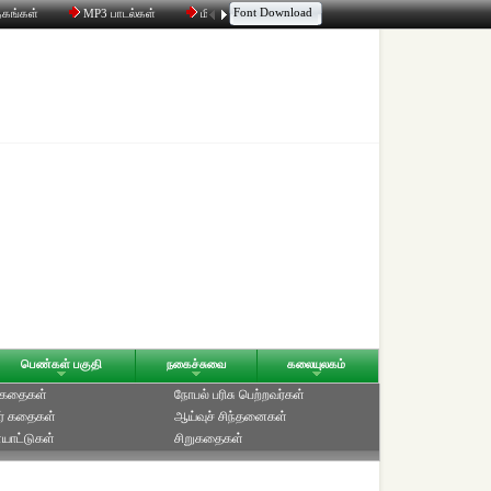
Font Download
தகங்கள்
MP3 பாடல்கள்
மின்னஞ்சல்
திரட்டி
உரையாடல்
பெண்கள் பகுதி
நகைச்சுவை
கலையுலகம்
் கதைகள்
நோபல் பரிசு‎ பெற்றவர்‎கள்
ர் கதைகள்
ஆய்வுச் சிந்தனைகள்
யாட்டுகள்
சிறுகதைகள்