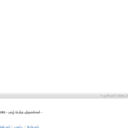
‹‹ முன்புறம்
தொடர்ச
|
ks - புகழ் பெற்ற புத்தகங்கள் -
பின்புறம்
|
முகப்பு
|
மேற்புறம்