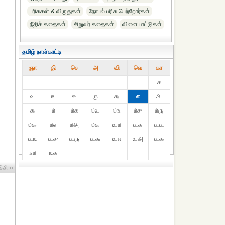
பரிசுகள் & விருதுகள்
நோபல் பரிசு‎ பெற்றோர்‎கள்
நீதிக் கதைகள்
சிறுவர் கதைகள்
விளையாட்டுகள்
தமிழ் நாள்காட்டி
ஞா
தி்
செ
அ
வி
வெ
கா
௧
௨
௩
௪
௫
௬
௭
௮
௯
௰
௰௧
௰௨
௰௩
௰௪
௰௫
௰௬
௰௭
௰௮
௰௯
௨௰
௨௧
௨௨
௨௩
௨௪
௨௫
௨௬
௨௭
௨௮
௨௯
௩௰
௩௧
்சி ››