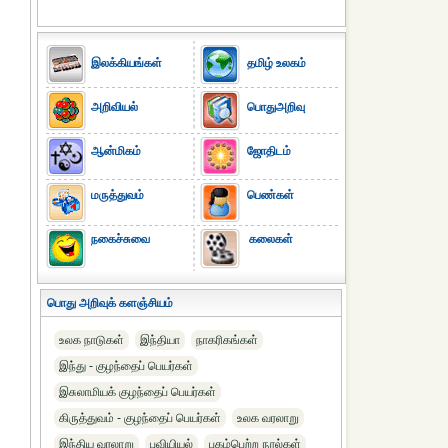
இலக்கியங்கள்
தமிழ் உலகம்
அறிவியல்
பொதுஅறிவு
ஆன்மிகம்
ஜோதிடம்
மருத்துவம்
பெண்கள்
நகைச்சுவை
கலைகள்
பொது அறிவுக் களஞ்சியம்
உலக நாடுகள்
இந்தியா
நாகரிகங்கள்
இந்து - குழந்தைப் பெயர்கள்
இசுலாமியக் குழந்தைப் பெயர்கள்
கிருத்துவம் - குழந்தைப் பெயர்கள்
உலக வரலாறு
இந்திய வரலாறு
புவியியல்
புகழ்பெற்ற நூல்கள்