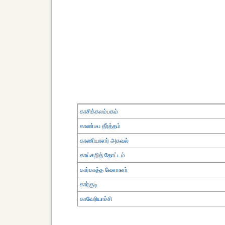
காசிக்கலம்பகம்
காண்டீப தீர்த்தம்
காணியாளர் அகவல்
காய்கறித் தோட்டம்
கார்காத்த வேளாளர்
கார்குடி
காவேரியாச்சி