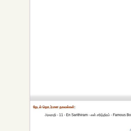
தேட‌ல் தொட‌ர்பான தகவ‌ல்க‌ள்:
அகராதி - 11 - En Sarithiram - என் சரித்திரம் - Famous Boo