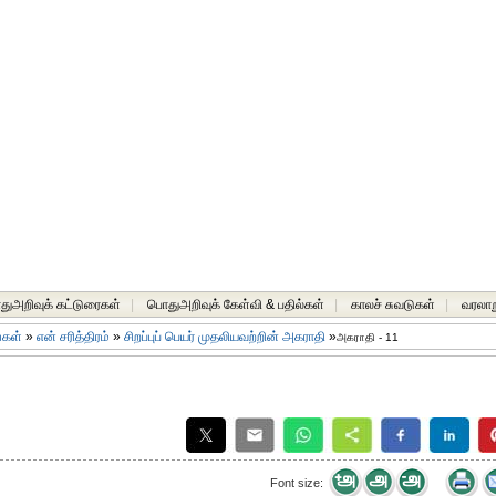
ுஅறிவுக் கட்டுரைகள்
|
பொதுஅறிவுக் கேள்வி & பதில்கள்
|
காலச் சுவடுகள்
|
வரலாற
ங்கள்
»
என் சரித்திரம்
»
சிறப்புப் பெயர் முதலியவற்றின் அகராதி
»
அகராதி - 11
Font size: