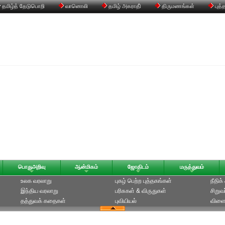
தமிழ்த் தேடுபொறி
வானொலி
தமிழ் அகராதி்
திருமணங்கள்
புத்
பொதுஅறிவு
ஆன்மிகம்
ஜோதிடம்
மருத்துவம்
உலக வரலாறு
புகழ் பெற்ற புத்தகங்கள்
நீதிக
இந்திய வரலாறு
பரிசுகள் & விருதுகள்
சிறுவ
தத்துவக் கதைகள்
புவியியல்
விளை