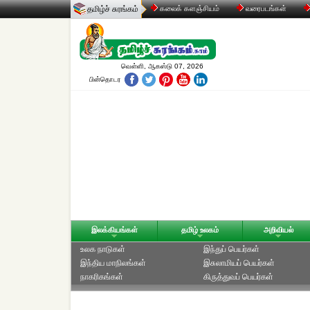
தமிழ்ச் சுரங்கம்
கலைக் களஞ்சியம்
வரைபடங்கள்
வெள்ளி, ஆகஸ்டு 07, 2026
பின்தொடர
இலக்கியங்கள்
தமிழ் உலகம்
அறிவியல்
உலக நாடுகள்
இந்துப் பெயர்கள்
இந்திய மாநிலங்கள்
இசுலாமியப் பெயர்கள்
நாகரிகங்கள்
கிருத்துவப் பெயர்கள்