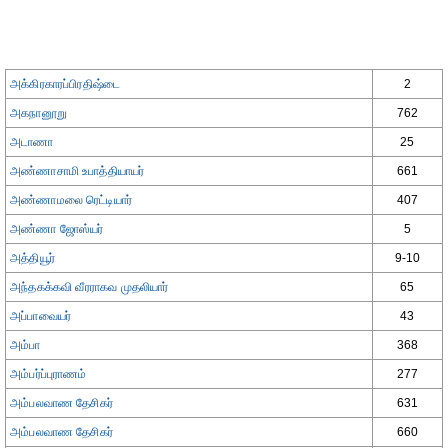
அக்கிரகாரப்பிரதிஷ்டை
2
அகநானூறு
762
அடாணா
25
அண்ணாசாமி உபாத்தியாயர்
661
அண்ணாமலை ரெட்டியார்
407
அண்ணா ஜோஸ்யர்
5
அத்தியூர்
9-10
அந்தகக்கவி வீரராகவ முதலியார்
65
அப்பாவையர்
43
அம்பா
368
அம்பர்ப்புராணம்
277
அம்பலவாண தேசிகர்
631
அம்பலவாண தேசிகர்
660