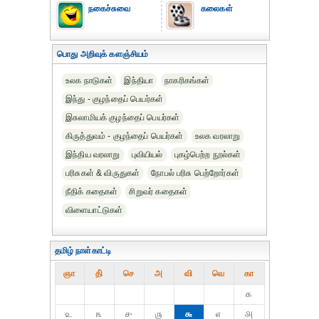
நகைச்சுவை
கலைகள்
பொது அறிவுக் களஞ்சியம்
உலக நாடுகள்
இந்தியா
நாகரிகங்கள்
இந்து - குழந்தைப் பெயர்கள்
இசுலாமியக் குழந்தைப் பெயர்கள்
கிருத்துவம் - குழந்தைப் பெயர்கள்
உலக வரலாறு
இந்திய வரலாறு
புவியியல்
புகழ்பெற்ற நூல்கள்
பரிசுகள் & விருதுகள்
நோபல் பரிசு‎ பெற்றோர்‎கள்
நீதிக் கதைகள்
சிறுவர் கதைகள்
விளையாட்டுகள்
தமிழ் நாள்காட்டி
ஞா
தி்
செ
அ
வி
வெ
கா
௧
௨
௩
௪
௫
௬
௭
௮