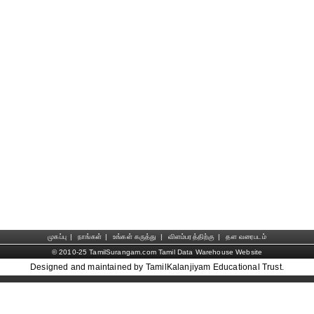
முகப்பு
|
நாங்கள்
|
உங்கள் கருத்து
|
விளம்பரத்திற்கு
|
தள வரைபடம்
© 2010-25 TamilSurangam.com Tamil Data Warehouse Website
Designed and maintained by TamilKalanjiyam Educational Trust.