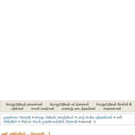
பொதுஅறிவுத் தகவல்கள்
|
பொதுஅறிவுக் கட்டுரைகள்
|
பொதுஅறிவுக் கேள்வி &
பதில்கள்
|
காலச் சுவடுகள்
|
வரலாறு படைத்தவர்கள்
|
சாதனைகள்‎
முதன்மை அகராதி
»
பொது அறிவுக் களஞ்சியம்
»
புகழ் பெற்ற புத்தகங்கள்
»
என்
சரித்திரம்
»
சிறப்புப் பெயர் முதலியவற்றின் அகராதி
»
அகராதி - 1
என் சரித்திரம் - அகராதி - 1