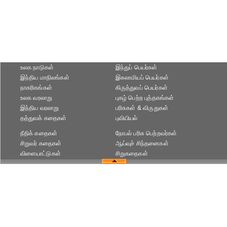
உலக நாடுகள்
இந்துப் பெயர்கள்
இந்திய மாநிலங்கள்
இசுலாமியப் பெயர்கள்
நாகரிகங்கள்
கிருத்துவப் பெயர்கள்
உலக வரலாறு
புகழ் பெற்ற புத்தகங்கள்
இந்திய வரலாறு
பரிசுகள் & விருதுகள்
தத்துவக் கதைகள்
புவியியல்
நீதிக் கதைகள்
நோபல் பரிசு‎ பெற்றவர்‎கள்
சிறுவர் கதைகள்
ஆய்வுச் சிந்தனைகள்
விளையாட்டுகள்
சிறுகதைகள்