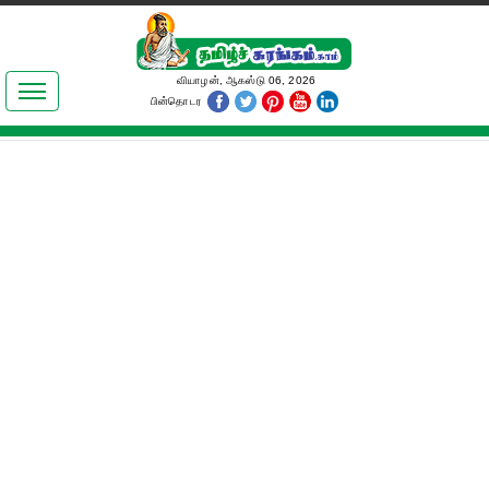
இலக்கியங்கள்
வியாழன், ஆகஸ்டு 06, 2026
பின்தொடர
தமிழ் உலகம்
அறிவியல்
பொதுஅறிவு
ஆன்மிகம்
ஜோதிடம்
மருத்துவம்
பெண்கள் பகுதி
நகைச்சுவை
கலையுலகம்