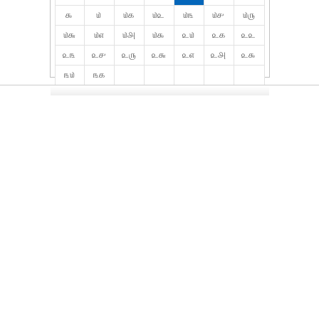
௯
௰
௰௧
௰௨
௰௩
௰௪
௰௫
௰௬
௰௭
௰௮
௰௯
௨௰
௨௧
௨௨
௨௩
௨௪
௨௫
௨௬
௨௭
௨௮
௨௯
௩௰
௩௧