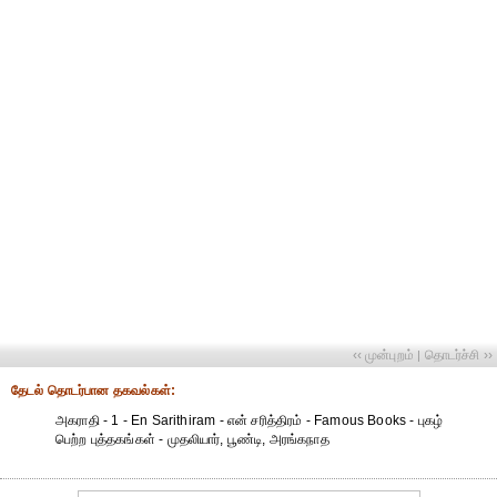
‹‹ முன்புறம்
தொடர்ச்சி ››
|
தேட‌ல் தொட‌ர்பான தகவ‌ல்க‌ள்:
அகராதி - 1 - En Sarithiram - என் சரித்திரம் - Famous Books - புகழ்
பெற்ற புத்தகங்கள் - முதலியார், பூண்டி, அரங்கநாத