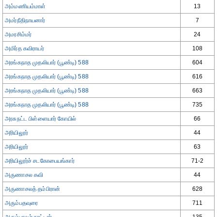
அம்மணியம்மாள்
13
அமர்நீதிநாயனார்
7
அமரசிம்மர்
24
அமிர்த கவிராயர்
108
அரங்கநாத முதலியார் (பூண்டி) 588
604
அரங்கநாத முதலியார் (பூண்டி) 588
616
அரங்கநாத முதலியார் (பூண்டி) 588
663
அரங்கநாத முதலியார் (பூண்டி) 588
735
அரசுநட்ட பிள்ளையார் கோயில்
66
அரியிலூர்
44
அரியிலூர்
63
அரியிலூர்ச் சடகோபையங்கார்
71-2
அருணாசல கவி
44
அருணாசலத் தம்பிரான்
628
அரும்பதவுரை
711