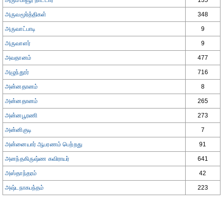
அரும்பாவூர் நாட்டார்
135
அருவமூர்த்திகள்
348
அருவாட்பாடி
9
அருவாளர்
9
அவதானம்
477
அழுந்தூர்
716
அன்னதானம்
8
அன்னதானம்
265
அன்னபூரணி
273
அன்னிகுடி
7
அன்னையார் ஆபரணம் பெற்றது
91
அனந்தகிருஷ்ண கவிராயர்
641
அஸ்தாந்தரம்
42
அஷ்டநாகபந்தம்
223