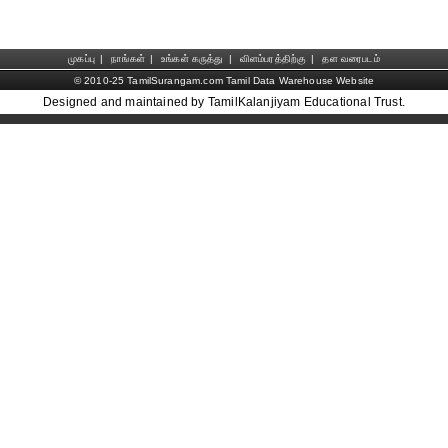
முகப்பு
|
நாங்கள்
|
உங்கள் கருத்து
|
விளம்பரத்திற்கு
|
தள வரைபடம்
© 2010-25 TamilSurangam.com Tamil Data Warehouse Website
Designed and maintained by TamilKalanjiyam Educational Trust.