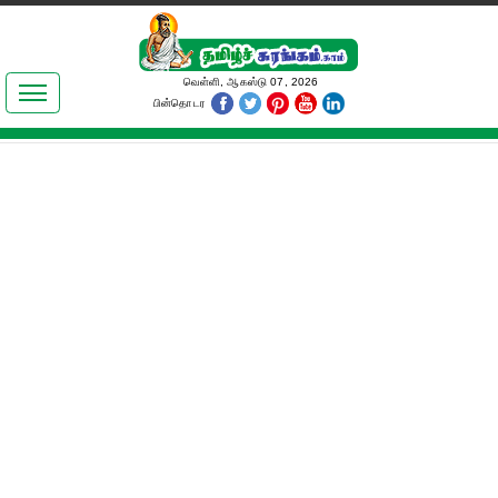
இலக்கியங்கள்
வெள்ளி, ஆகஸ்டு 07, 2026
பின்தொடர
தமிழ் உலகம்
அறிவியல்
பொதுஅறிவு
ஆன்மிகம்
ஜோதிடம்
மருத்துவம்
பெண்கள் பகுதி
நகைச்சுவை
கலையுலகம்