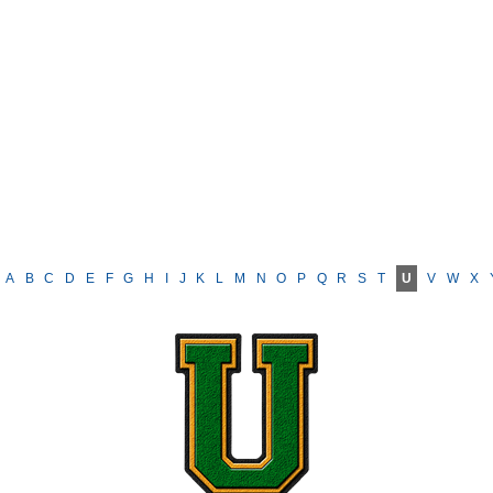
A
B
C
D
E
F
G
H
I
J
K
L
M
N
O
P
Q
R
S
T
U
V
W
X