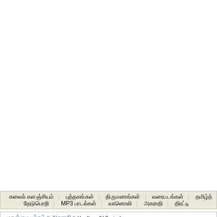
கலைக் களஞ்சியம்
|
புத்தகங்கள்
|
திருமணங்கள்
|
வரைபடங்கள்
|
தமிழ்த்
தேடுபொறி
|
MP3 பாடல்கள்
|
வானொலி
|
அகராதி
|
திரட்டி