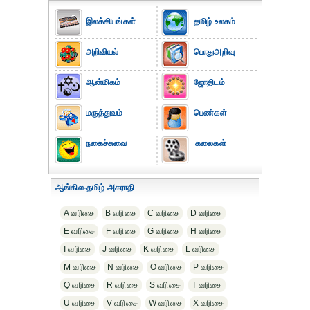
இலக்கியங்கள்
தமிழ் உலகம்
அறிவியல்
பொதுஅறிவு
ஆன்மிகம்
ஜோதிடம்
மருத்துவம்
பெண்கள்
நகைச்சுவை
கலைகள்
ஆங்கில-தமிழ் அகராதி
A வரிசை
B வரிசை
C வரிசை
D வரிசை
E வரிசை
F வரிசை
G வரிசை
H வரிசை
I வரிசை
J வரிசை
K வரிசை
L வரிசை
M வரிசை
N வரிசை
O வரிசை
P வரிசை
Q வரிசை
R வரிசை
S வரிசை
T வரிசை
U வரிசை
V வரிசை
W வரிசை
X வரிசை