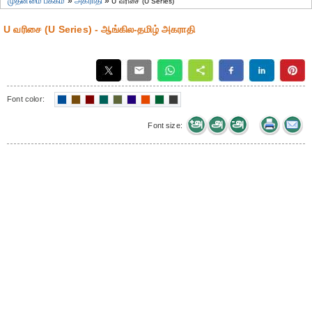
முதன்மை பக்கம்
»
அகராதி
»
U வரிசை (U Series)
U வரிசை (U Series) - ஆங்கில-தமிழ் அகராதி
Font color:
Font size: