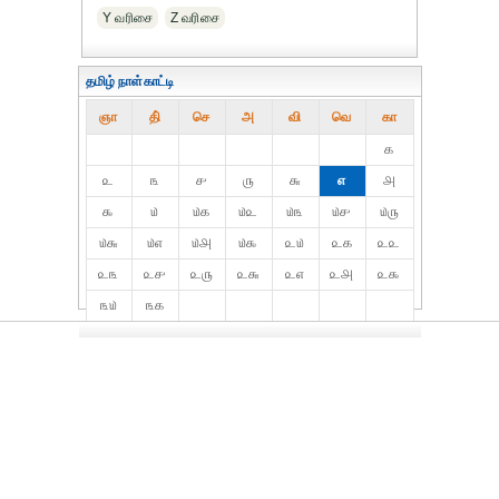
Y வரிசை
Z வரிசை
தமிழ் நாள்காட்டி
ஞா
தி்
செ
அ
வி
வெ
கா
௧
௨
௩
௪
௫
௬
௭
௮
௯
௰
௰௧
௰௨
௰௩
௰௪
௰௫
௰௬
௰௭
௰௮
௰௯
௨௰
௨௧
௨௨
௨௩
௨௪
௨௫
௨௬
௨௭
௨௮
௨௯
௩௰
௩௧