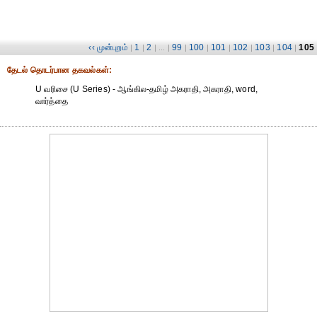
‹‹ முன்புறம்
1
2
99
100
101
102
103
104
105
|
|
| ... |
|
|
|
|
|
|
தேட‌ல் தொட‌ர்பான தகவ‌ல்க‌ள்:
U வரிசை (U Series) - ஆங்கில-தமிழ் அகராதி, அகராதி, word,
வார்த்தை