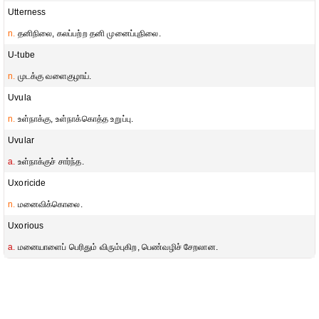
Utterness
n.
தனிநிலை, கலப்பற்ற தனி முனைப்புநிலை.
U-tube
n.
முடக்கு வளைகுழாய்.
Uvula
n.
உள்நாக்கு, உள்நாக்கொத்த உறுப்பு.
Uvular
a.
உள்நாக்குச் சார்ந்த.
Uxoricide
n.
மனைவிக்கொலை.
Uxorious
a.
மனையாளைப் பெரிதும் விரும்புகிற, பெண்வழிச் சேறலான.