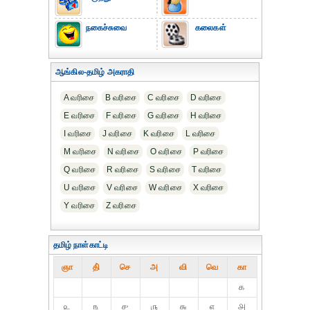
நகைச்சுவை
கலைகள்
ஆங்கில-தமிழ் அகராதி
A வரிசை
B வரிசை
C வரிசை
D வரிசை
E வரிசை
F வரிசை
G வரிசை
H வரிசை
I வரிசை
J வரிசை
K வரிசை
L வரிசை
M வரிசை
N வரிசை
O வரிசை
P வரிசை
Q வரிசை
R வரிசை
S வரிசை
T வரிசை
U வரிசை
V வரிசை
W வரிசை
X வரிசை
Y வரிசை
Z வரிசை
தமிழ் நாள்காட்டி
ஞா
தி்
செ
அ
வி
வெ
கா
௧
௨
௩
௪
௫
௬
௭
௮