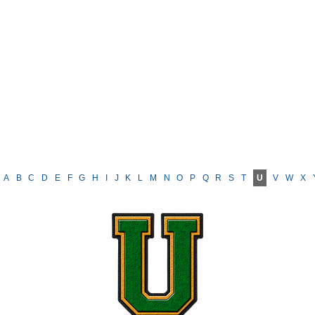
A
B
C
D
E
F
G
H
I
J
K
L
M
N
O
P
Q
R
S
T
U
V
W
X