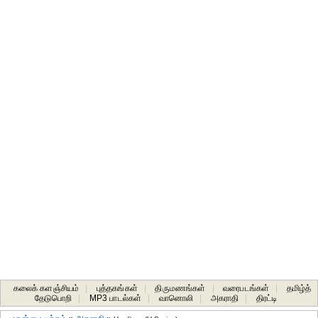
கலைக் களஞ்சியம்
|
புத்தகங்கள்
|
திருமணங்கள்
|
வரைபடங்கள்
|
தமிழ்த்
தேடுபொறி
|
MP3 பாடல்கள்
|
வானொலி
|
அகராதி
|
திரட்டி