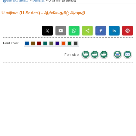
முதன்மை பக்கம்
»
அகராதி
»
U வரிசை (U Series)
U வரிசை (U Series) - ஆங்கில-தமிழ் அகராதி
Font color:
Font size: