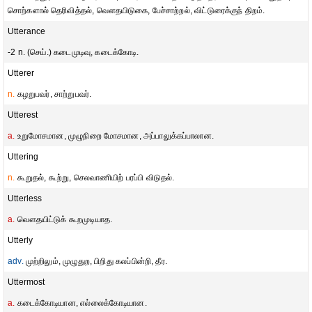
சொற்களால் தெரிவித்தல், வௌதயிடுகை, பேச்சாற்றல், விட்டுரைக்குந் திறம்.
Utterance
-2 n. (செய்.) கடைமுடிவு, கடைக்கோடி.
Utterer
n.
கழறுபவர், சாற்றுபவர்.
Utterest
a.
உறுமோசமான, முழுநிறை மோசமான, அப்பாலுக்கப்பாலான.
Uttering
n.
கூறுதல், கூற்று, செலவாணியிற் பரப்பி விடுதல்.
Utterless
a.
வௌதயிட்டுக் கூறமுடியாத.
Utterly
adv.
முற்றிலும், முழுதுற, பிறிது கலப்பின்றி, தீர.
Uttermost
a.
கடைக்கோடியான, எல்லைக்கோடியான.