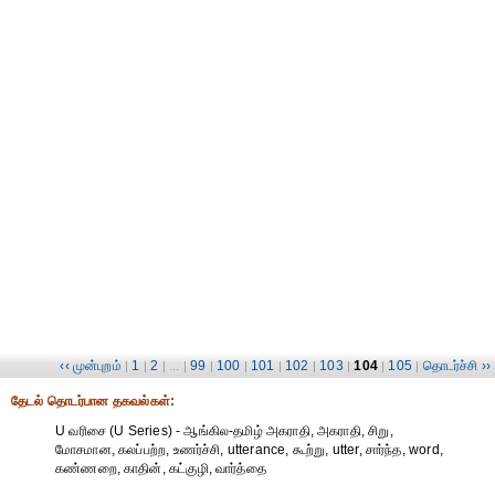
‹‹ முன்புறம்
1
2
99
100
101
102
103
104
105
தொடர்ச்சி ››
|
|
| ... |
|
|
|
|
|
|
|
தேட‌ல் தொட‌ர்பான தகவ‌ல்க‌ள்:
U வரிசை (U Series) - ஆங்கில-தமிழ் அகராதி, அகராதி, சிறு,
மோசமான, கலப்பற்ற, உணர்ச்சி, utterance, கூற்று, utter, சார்ந்த, word,
கண்ணறை, காதின், கட்குழி, வார்த்தை