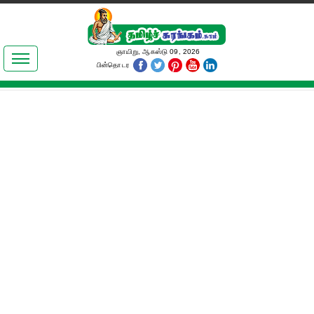
இலக்கியங்கள்
ஞாயிறு, ஆகஸ்டு 09, 2026
பின்தொடர
தமிழ் உலகம்
அறிவியல்
பொதுஅறிவு
ஆன்மிகம்
ஜோதிடம்
மருத்துவம்
பெண்கள் பகுதி
நகைச்சுவை
கலையுலகம்