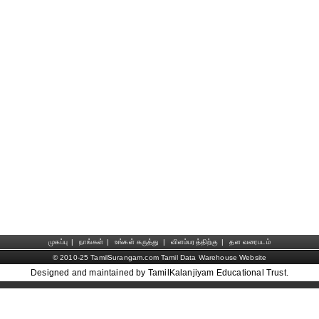
முகப்பு
|
நாங்கள்
|
உங்கள் கருத்து
|
விளம்பரத்திற்கு
|
தள வரைபடம்
© 2010-25 TamilSurangam.com Tamil Data Warehouse Website
Designed and maintained by TamilKalanjiyam Educational Trust.