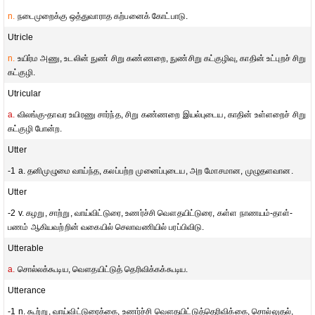
n.
நடைமுறைக்கு ஒத்துவாராத கற்பனைக் கோட்பாடு.
Utricle
n.
உயிர்ம அணு, உடலின் நுண் சிறு கண்ணறை, நுண்சிறு கட்குழிவு, காதின் உட்புறச் சிறு
கட்குழி.
Utricular
a.
விலங்கு-தாவர உயிரணு சார்ந்த, சிறு கண்ணறை இயல்புடைய, காதின் உள்ளறைச் சிறு
கட்குழி போன்ற.
Utter
-1 a. தனிமுழுமை வாய்ந்த, கலப்பற்ற முனைப்புடைய, அற மோசமான, முழுதளவான.
Utter
-2 v. கழறு, சாற்று, வாய்விட்டுரை, உணர்ச்சி வௌதயிட்டுரை, கள்ள நாணயம்-தாள்-
பணம் ஆகியவற்றின் வகையில் செலாவணியில் பரப்பிவிடு.
Utterable
a.
சொல்லக்கூடிய, வௌதயிட்டுத் தெரிவிக்கக்கூடிய.
Utterance
-1 n. கூற்று, வாய்விட்டுரைக்கை, உணர்ச்சி வௌதயிட்டுத்தெரிவிக்கை, சொல்லுதல்,