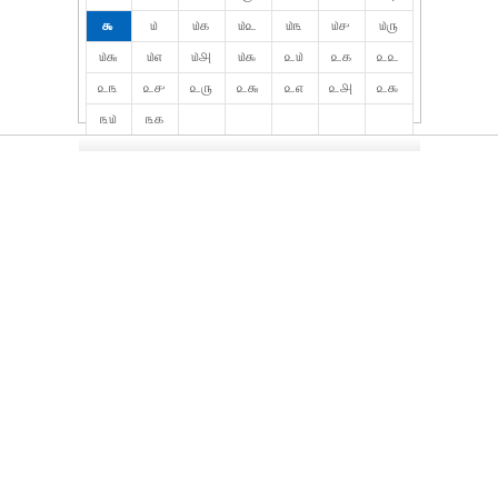
௯
௰
௰௧
௰௨
௰௩
௰௪
௰௫
௰௬
௰௭
௰௮
௰௯
௨௰
௨௧
௨௨
௨௩
௨௪
௨௫
௨௬
௨௭
௨௮
௨௯
௩௰
௩௧