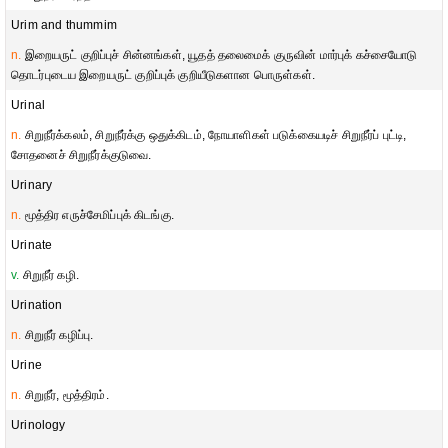
Urim and thummim
n.
இறையருட் குறிப்புச் சின்னங்கள், யூதத் தலைமைக் குருவின் மார்புக் கச்சையோடு
தொடர்புடைய இறையருட் குறிப்புக் குறியீடுகளான பொருள்கள்.
Urinal
n.
சிறுநீர்க்கலம், சிறுநீர்க்கு ஒதுக்கிடம், நோயாளிகள் படுக்கையடிச் சிறுநீர்ப் புட்டி,
சோதனைச் சிறுநீர்க்குடுவை.
Urinary
n.
மூத்திர எருச்சேமிப்புக் கிடங்கு.
Urinate
v.
சிறுநீர் கழி.
Urination
n.
சிறுநீர் கழிப்பு.
Urine
n.
சிறுநீர், மூத்திரம்.
Urinology