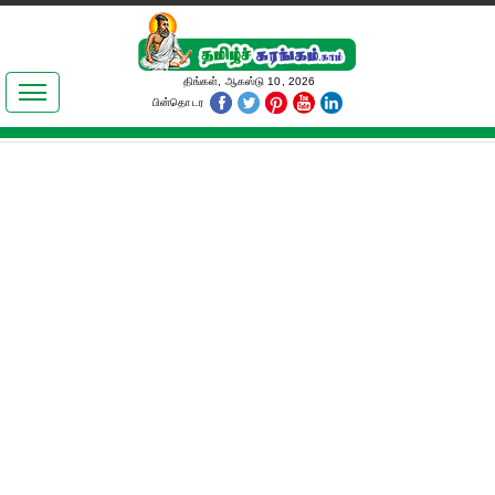
இலக்கியங்கள்
திங்கள், ஆகஸ்டு 10, 2026
பின்தொடர
தமிழ் உலகம்
அறிவியல்
பொதுஅறிவு
ஆன்மிகம்
ஜோதிடம்
மருத்துவம்
பெண்கள் பகுதி
நகைச்சுவை
கலையுலகம்