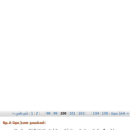
‹‹ முன்புறம்
1
2
98
99
100
101
102
104
105
தொடர்ச்சி ››
|
|
| ... |
|
|
|
|
| ... |
|
|
தேட‌ல் தொட‌ர்பான தகவ‌ல்க‌ள்: