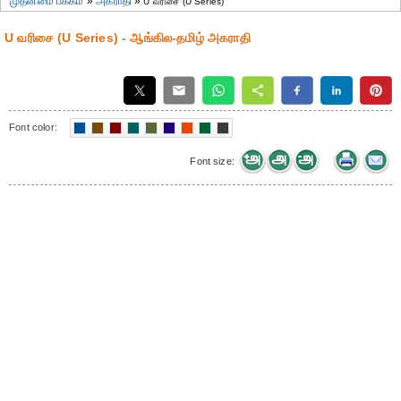
முதன்மை பக்கம்
»
அகராதி
»
U வரிசை (U Series)
U வரிசை (U Series) - ஆங்கில-தமிழ் அகராதி
Font color:
Font size: