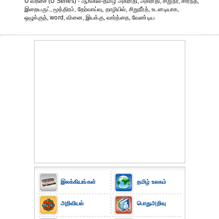
U வரிசை (U Series) - ஆங்கில-தமிழ் அகராதி, அகராதி, சிறுநீர், சார்ந்த,
இறையருட், மூத்திரம், தேர்வாய்வு, தாழியில், சிறுநீர்த், உடனடியாக,
ஒழுக்குத், word, வினை, இயக்கு, வார்த்தை, வேண்டிய
இலக்கியங்கள்
தமிழ் உலகம்
அறிவியல்
பொதுஅறிவு