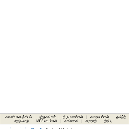
கலைக் களஞ்சியம்
|
புத்தகங்கள்
|
திருமணங்கள்
|
வரைபடங்கள்
|
தமிழ்த்
தேடுபொறி
|
MP3 பாடல்கள்
|
வானொலி
|
அகராதி
|
திரட்டி