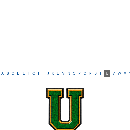
A
B
C
D
E
F
G
H
I
J
K
L
M
N
O
P
Q
R
S
T
U
V
W
X