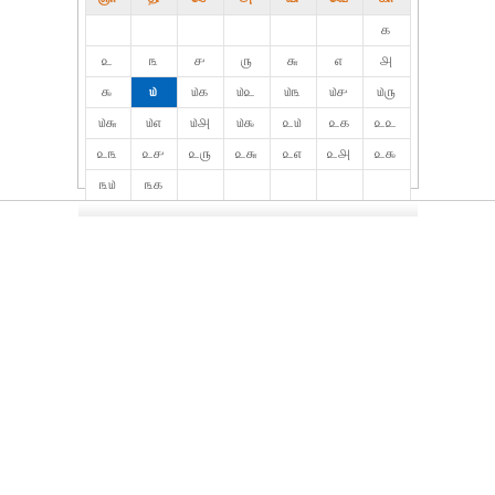
௧
௨
௩
௪
௫
௬
௭
௮
௯
௰
௰௧
௰௨
௰௩
௰௪
௰௫
௰௬
௰௭
௰௮
௰௯
௨௰
௨௧
௨௨
௨௩
௨௪
௨௫
௨௬
௨௭
௨௮
௨௯
௩௰
௩௧