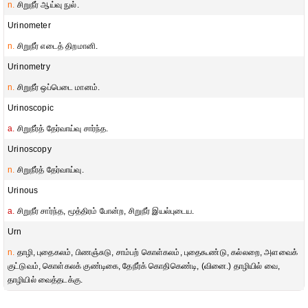
n.
சிறுநீர் ஆய்வு நுல்.
Urinometer
n.
சிறுநீர் எடைத் திறமானி.
Urinometry
n.
சிறுநீர் ஒப்பெடை மானம்.
Urinoscopic
a.
சிறுநீர்த் தேர்வாய்வு சார்ந்த.
Urinoscopy
n.
சிறுநீர்த் தேர்வாய்வு.
Urinous
a.
சிறுநீர் சார்ந்த, மூத்திரம் போன்ற, சிறுநீர் இயல்புடைய.
Urn
n.
தாழி, புதைகலம், பிணஞ்சுடு, சாம்பற் கொள்கலம், புதைகூண்டு, கல்லறை, அளவைக்
குட்டுவம், கொள்கலக் குண்டிகை, தேநீர்க் கொதிகெண்டி, (வினை.) தாழியில் வை,
தாழியில் வைத்தடக்கு.