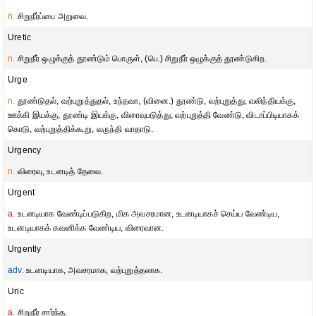
n.
சிறுநீர்ப்பை அறுவை.
Uretic
n.
சிறுநீர் ஒழுக்குத் தூண்டும் பொருள், (பெ.) சிறுநீர் ஒழுக்குத் தூண்டுகிற.
Urge
n.
தூண்டுதல், வற்புறுத்துதல், உந்தவா, (வினை.) தூண்டு, வற்புறுத்து, வலிந்தியக்கு,
ஊக்கி இயக்கு, தூண்டி இயக்கு, விரைவுபடுத்து, வற்புறுத்தி வேண்டு, விடாப்பிடியாகக்
கொடு, வற்புறுத்திக்கூறு, வருந்தி வாதாடு.
Urgency
n.
விரைவு, உடனடித் தேவை.
Urgent
a.
உடனடியாக வேண்டிப்படுகிற, மிக அவசரமான, உடனடியாகச் செய்ய வேண்டிய,
உடனடியாகக் கவனிக்க வேண்டிய, விரைவான.
Urgently
adv.
உடனடியாக, அவசரமாக, வற்புறுத்தலாக.
Uric
a.
சிறுநீர் சார்ந்த.