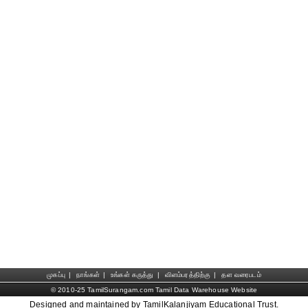
முகப்பு
|
நாங்கள்
|
உங்கள் கருத்து
|
விளம்பரத்திற்கு
|
தள வரைபடம்
© 2010-25 TamilSurangam.com Tamil Data Warehouse Website
Designed and maintained by TamilKalanjiyam Educational Trust.