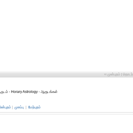
‹‹ முன்புறம்
தொடர்ச
|
ுடம் - Horary Astrology - ஆரூடங்கள்
பின்புறம்
|
முகப்பு
|
மேற்புறம்