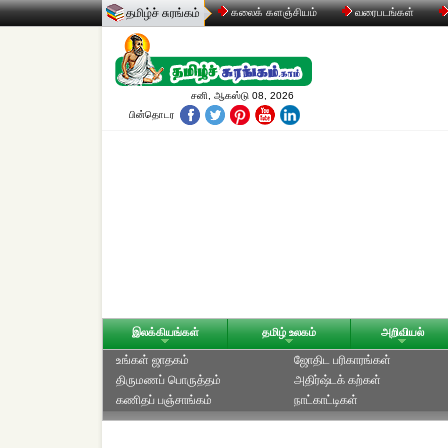
தமிழ்ச் சுரங்கம்
கலைக் களஞ்சியம்
வரைபடங்கள்
சனி, ஆகஸ்டு 08, 2026
பின்தொடர
இலக்கியங்கள்
தமிழ் உலகம்
அறிவியல்
உங்கள் ஜாதகம்
ஜோதிட ப‌ரிகார‌ங்க‌ள்
திருமணப் பொருத்தம்
அதிர்ஷ்டக் கற்கள்
கணிதப் பஞ்சாங்கம்
நாட்காட்டிகள்