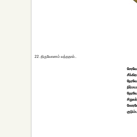
22. திருவோணம் வந்ததால்..
சேரவே
சீக்கி
நேரவே
நிர்மய
தேரவே
சிறுவ
கோரவே
குடும