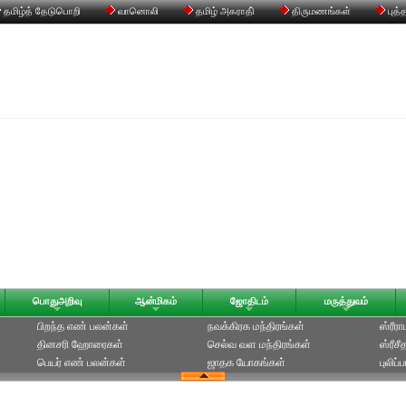
தமிழ்த் தேடுபொறி
வானொலி
தமிழ் அகராதி்
திருமணங்கள்
புத்
பொதுஅறிவு
ஆன்மிகம்
ஜோதிடம்
மருத்துவம்
பிறந்த எண் பலன்கள்
நவக்கிரக மந்திரங்கள்
ஸ்ரீர
தினசரி ஹோரைகள்
செல்வ வள மந்திரங்கள்
ஸ்ரீச
பெயர் எண் பலன்கள்
ஜாதக யோகங்கள்
புலிப