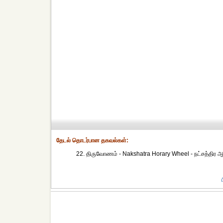
தேட‌ல் தொட‌ர்பான தகவ‌ல்க‌ள்:
22. திருவோணம் - Nakshatra Horary Wheel - நட்சத்திர ஆர