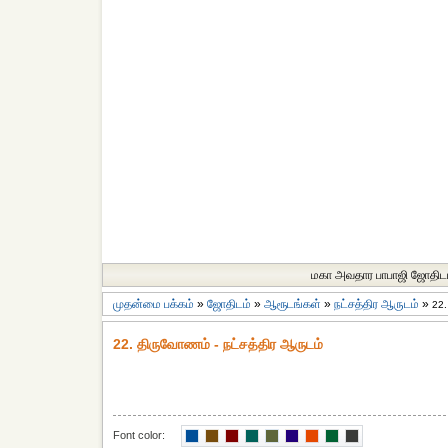
மகா அவதார பாபாஜி ஜோதிட
முதன்மை பக்கம்
»
ஜோதிடம்
»
ஆரூடங்கள்
»
நட்சத்திர ஆருடம்
»
22
22. திருவோணம் - நட்சத்திர ஆருடம்
Font color: