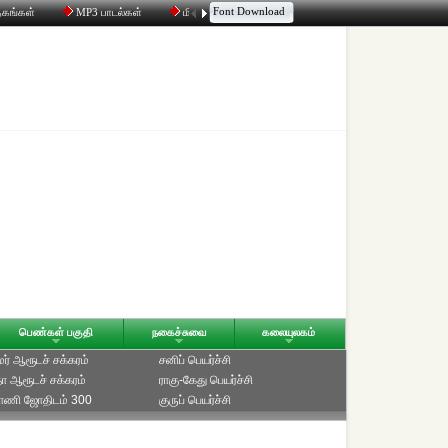
Font Download
தகங்கள்
MP3 பாடல்கள்
மின்னஞ்சல்
திரட்டி
உரையாடல்
பெண்கள் பகுதி
நகைச்சுவை
கலையுலகம்
ாமர் ஆரூடச் சக்கரம்
சனிப் பெயர்ச்சி
ீதா ஆரூடச் சக்கரம்
ராகு-கேது பெயர்ச்சி
்பாணி ஜோதிடம் 300
குருப் பெயர்ச்சி