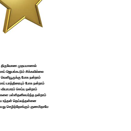
 திருவோண முதயமானால்
ரமாய் ஜெயங்கூடும் சிக்கவில்லை
 வெளியூருக்கு போக நன்றாம்
மாய் யாத்திரையும் போக நன்றாம்
 வியாபாரம் செய்ய நன்றாம்
ர்களை பள்ளிதனிலமர்த்த நன்றாம்
 உந்தன் தெய்வந்தன்னை
்பமது செழித்தோங்கும் குணமிதாமே