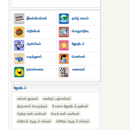
இலக்கியங்கள்
தமிழ் உலகம்
அறிவியல்
பொதுஅறிவு
ஆன்மிகம்
ஜோதிடம்
மருத்துவம்
பெண்கள்
நகைச்சுவை
கலைகள்
ஜோதிடம்
உங்கள் ஜாதகம்
கணிதப் பஞ்சாங்கம்
திருமணப் பொருத்தம்
5 வகை ஜோதிடக் குறிகள்
பிறந்த எண் பலன்கள்
பெயர் எண் பலன்கள்
ஸ்ரீராமர் ஆரூடச் சக்கரம்
ஸ்ரீசீதா ஆரூடச் சக்கரம்