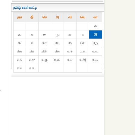
தமிழ் நாள்காட்டி
ஞா
தி்
செ
அ
வி
வெ
கா
௧
௨
௩
௪
௫
௬
௭
௮
௯
௰
௰௧
௰௨
௰௩
௰௪
௰௫
௰௬
௰௭
௰௮
௰௯
௨௰
௨௧
௨௨
௨௩
௨௪
௨௫
௨௬
௨௭
௨௮
௨௯
௩௰
௩௧
.