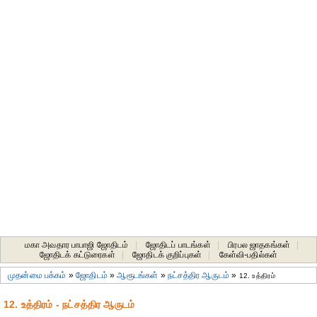
மகா அவதார பாபாஜி ஜோதிடம்
|
ஜோதிடப் பாடங்கள்
|
பிரபல ஜாதகங்கள்
|
ஜோதிடக் கட்டுரைகள்
|
ஜோதிடக் குறிப்புகள்
|
கேள்வி-பதில்கள்
முதன்மை பக்கம்
»
ஜோதிடம்
»
ஆரூடங்கள்
»
நட்சத்திர ஆருடம்
»
12. உத்திரம்
12. உத்திரம் - நட்சத்திர ஆருடம்