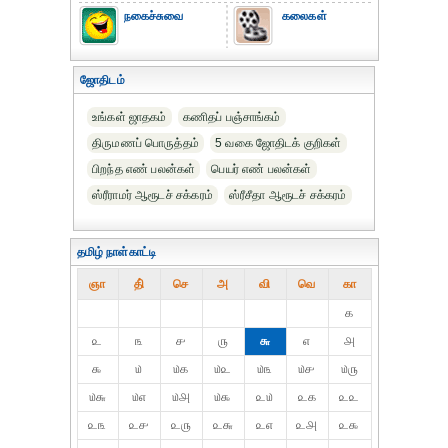
நகைச்சுவை
கலைகள்
ஜோதிடம்
உங்கள் ஜாதகம்
கணிதப் பஞ்சாங்கம்
திருமணப் பொருத்தம்
5 வகை ஜோதிடக் குறிகள்
பிறந்த எண் பலன்கள்
பெயர் எண் பலன்கள்
ஸ்ரீராமர் ஆரூடச் சக்கரம்
ஸ்ரீசீதா ஆரூடச் சக்கரம்
தமிழ் நாள்காட்டி
ஞா
தி்
செ
அ
வி
வெ
கா
௧
௨
௩
௪
௫
௬
௭
௮
௯
௰
௰௧
௰௨
௰௩
௰௪
௰௫
௰௬
௰௭
௰௮
௰௯
௨௰
௨௧
௨௨
௨௩
௨௪
௨௫
௨௬
௨௭
௨௮
௨௯