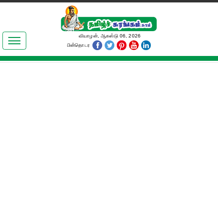
இலக்கியங்கள்
வியாழன், ஆகஸ்டு 06, 2026
பின்தொடர
தமிழ் உலகம்
அறிவியல்
பொதுஅறிவு
ஆன்மிகம்
ஜோதிடம்
மருத்துவம்
பெண்கள் பகுதி
நகைச்சுவை
கலையுலகம்