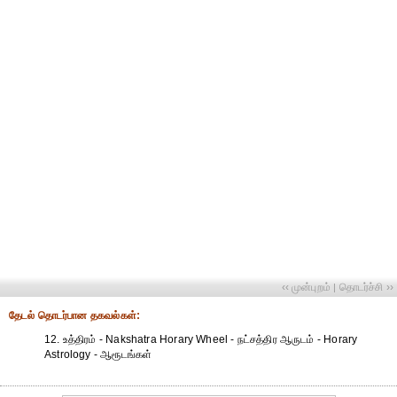
‹‹ முன்புறம்
தொடர்ச்சி ››
|
தேட‌ல் தொட‌ர்பான தகவ‌ல்க‌ள்:
12. உத்திரம் - Nakshatra Horary Wheel - நட்சத்திர ஆருடம் - Horary
Astrology - ஆரூடங்கள்