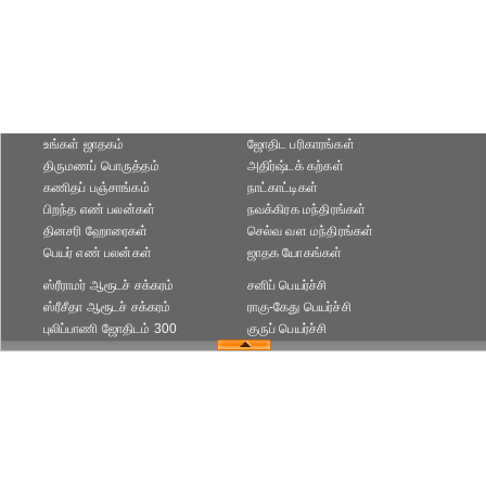
உங்கள் ஜாதகம்
ஜோதிட ப‌ரிகார‌ங்க‌ள்
திருமணப் பொருத்தம்
அதிர்ஷ்டக் கற்கள்
கணிதப் பஞ்சாங்கம்
நாட்காட்டிகள்
பிறந்த எண் பலன்கள்
நவக்கிரக மந்திரங்கள்
தினசரி ஹோரைகள்
செல்வ வள மந்திரங்கள்
பெயர் எண் பலன்கள்
ஜாதக யோகங்கள்
ஸ்ரீராமர் ஆரூடச் சக்கரம்
சனிப் பெயர்ச்சி
ஸ்ரீசீதா ஆரூடச் சக்கரம்
ராகு-கேது பெயர்ச்சி
புலிப்பாணி ஜோதிடம் 300
குருப் பெயர்ச்சி