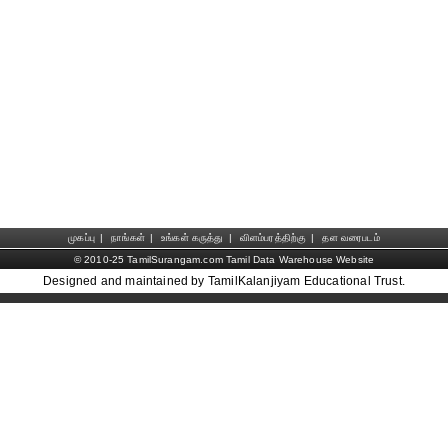
முகப்பு
|
நாங்கள்
|
உங்கள் கருத்து
|
விளம்பரத்திற்கு
|
தள வரைபடம்
© 2010-25 TamilSurangam.com Tamil Data Warehouse Website
Designed and maintained by TamilKalanjiyam Educational Trust.