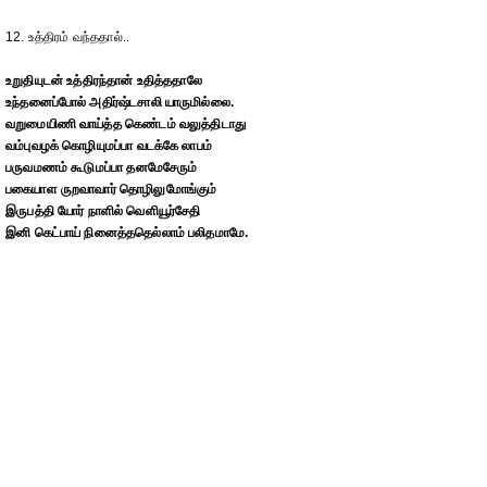
12. உத்திரம் வந்ததால்..
உறுதியுடன் உத்திரந்தான் உதித்ததாலே
உந்தனைப்போல் அதிர்ஷ்டசாலி யாருமில்லை.
வறுமையிணி வாய்த்த கெண்டம் வலுத்திடாது
வம்புவழக் கொழியுமப்பா வடக்கே லாபம்
பருவமணம் கூடுமப்பா தனமேசேரும்
பகையாள ருறவாவார் தொழிலுமோங்கும்
இருபத்தி யோர் நாளில் வெளியூர்சேதி
இனி கெட்பாய் நினைத்ததெல்லாம் பலிதமாமே.