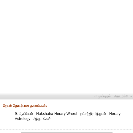
‹‹ முன்புறம்
தொடர்ச்சி ››
|
தேட‌ல் தொட‌ர்பான தகவ‌ல்க‌ள்:
9. ஆயில்யம் - Nakshatra Horary Wheel - நட்சத்திர ஆருடம் - Horary
Astrology - ஆரூடங்கள்