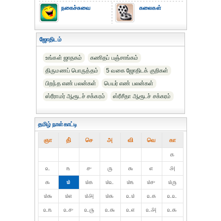
நகைச்சுவை
கலைகள்
ஜோதிடம்
உங்கள் ஜாதகம்
கணிதப் பஞ்சாங்கம்
திருமணப் பொருத்தம்
5 வகை ஜோதிடக் குறிகள்
பிறந்த எண் பலன்கள்
பெயர் எண் பலன்கள்
ஸ்ரீராமர் ஆரூடச் சக்கரம்
ஸ்ரீசீதா ஆரூடச் சக்கரம்
தமிழ் நாள்காட்டி
ஞா
தி்
செ
அ
வி
வெ
கா
௧
௨
௩
௪
௫
௬
௭
௮
௯
௰
௰௧
௰௨
௰௩
௰௪
௰௫
௰௬
௰௭
௰௮
௰௯
௨௰
௨௧
௨௨
௨௩
௨௪
௨௫
௨௬
௨௭
௨௮
௨௯