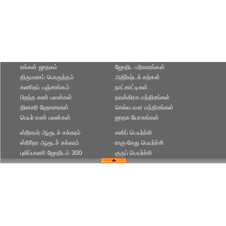
உங்கள் ஜாதகம்
ஜோதிட ப‌ரிகார‌ங்க‌ள்
திருமணப் பொருத்தம்
அதிர்ஷ்டக் கற்கள்
கணிதப் பஞ்சாங்கம்
நாட்காட்டிகள்
பிறந்த எண் பலன்கள்
நவக்கிரக மந்திரங்கள்
தினசரி ஹோரைகள்
செல்வ வள மந்திரங்கள்
பெயர் எண் பலன்கள்
ஜாதக யோகங்கள்
ஸ்ரீராமர் ஆரூடச் சக்கரம்
சனிப் பெயர்ச்சி
ஸ்ரீசீதா ஆரூடச் சக்கரம்
ராகு-கேது பெயர்ச்சி
புலிப்பாணி ஜோதிடம் 300
குருப் பெயர்ச்சி