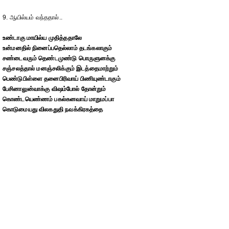
9. ஆயில்யம் வந்ததால்..
உண்டாகு மாயில்ய முதித்ததாலே
உன்மனதில் நினைப்பதெல்லாம் தடங்கலாகும்
சண்டைவரும் தெண்டமுண்டு பொருளுனக்கு
சஞ்சலத்தால் மனஞ்சலிக்கும் இடத்தைமாற்றும்
பெண்டுபிள்ளை தனைபிரிவாய் பிணியுண்டாகும்
பேசினாலுன்வாக்கு விஷம்போல் தோன்றும்
கொண்டயெண்ணம் பகல்கனவாய் மாறுமப்பா
கொடுமையது விலகதுதி நவக்கிரகத்தை