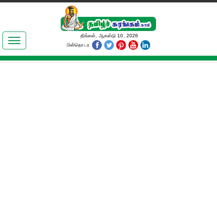
இலக்கியங்கள்
திங்கள், ஆகஸ்டு 10, 2026
பின்தொடர
தமிழ் உலகம்
அறிவியல்
பொதுஅறிவு
ஆன்மிகம்
ஜோதிடம்
மருத்துவம்
பெண்கள் பகுதி
நகைச்சுவை
கலையுலகம்