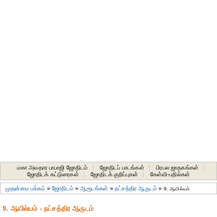
மகா அவதார பாபாஜி ஜோதிடம்
|
ஜோதிடப் பாடங்கள்
|
பிரபல ஜாதகங்கள்
|
ஜோதிடக் கட்டுரைகள்
|
ஜோதிடக் குறிப்புகள்
|
கேள்வி-பதில்கள்
முதன்மை பக்கம்
»
ஜோதிடம்
»
ஆரூடங்கள்
»
நட்சத்திர ஆருடம்
»
9. ஆயில்யம்
9. ஆயில்யம் - நட்சத்திர ஆருடம்