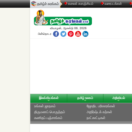
தமிழ்ச் சுரங்கம்
கலைக் களஞ்சியம்
வரைபடங்கள்
வியாழன், ஆகஸ்டு 06, 2026
பின்தொடர
இலக்கியங்கள்
தமிழ் உலகம்
அறிவியல்
உங்கள் ஜாதகம்
ஜோதிட ப‌ரிகார‌ங்க‌ள்
திருமணப் பொருத்தம்
அதிர்ஷ்டக் கற்கள்
கணிதப் பஞ்சாங்கம்
நாட்காட்டிகள்