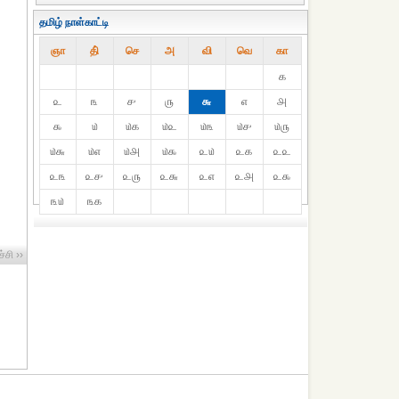
தமிழ் நாள்காட்டி
ஞா
தி்
செ
அ
வி
வெ
கா
௧
௨
௩
௪
௫
௬
௭
௮
௯
௰
௰௧
௰௨
௰௩
௰௪
௰௫
௰௬
௰௭
௰௮
௰௯
௨௰
௨௧
௨௨
௨௩
௨௪
௨௫
௨௬
௨௭
௨௮
௨௯
௩௰
௩௧
்சி ››