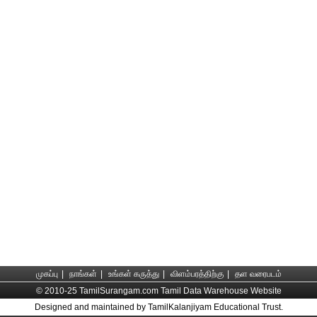
முகப்பு
|
நாங்கள்
|
உங்கள் கருத்து
|
விளம்பரத்திற்கு
|
தள வரைபடம்
© 2010-25 TamilSurangam.com Tamil Data Warehouse Website
Designed and maintained by TamilKalanjiyam Educational Trust.