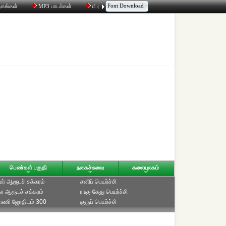
Font Download
தகங்கள்
MP3 பாடல்கள்
மின்னஞ்சல்
திரட்டி
உரையாடல்
பெண்கள் பகுதி
நகைச்சுவை
கலையுலகம்
ாமர் ஆரூடச் சக்கரம்
சனிப் பெயர்ச்சி
ீதா ஆரூடச் சக்கரம்
ராகு-கேது பெயர்ச்சி
்பாணி ஜோதிடம் 300
குருப் பெயர்ச்சி