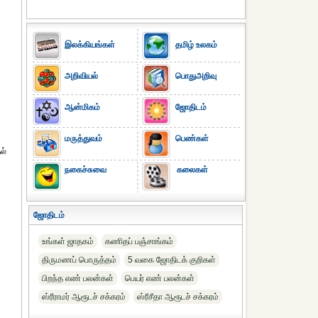
இலக்கியங்கள்
தமிழ் உலகம்
அறிவியல்
பொதுஅறிவு
ஆன்மிகம்
ஜோதிடம்
மருத்துவம்
பெண்கள்
ல்
நகைச்சுவை
கலைகள்
ஜோதிடம்
உங்கள் ஜாதகம்
கணிதப் பஞ்சாங்கம்
திருமணப் பொருத்தம்
5 வகை ஜோதிடக் குறிகள்
பிறந்த எண் பலன்கள்
பெயர் எண் பலன்கள்
ஸ்ரீராமர் ஆரூடச் சக்கரம்
ஸ்ரீசீதா ஆரூடச் சக்கரம்