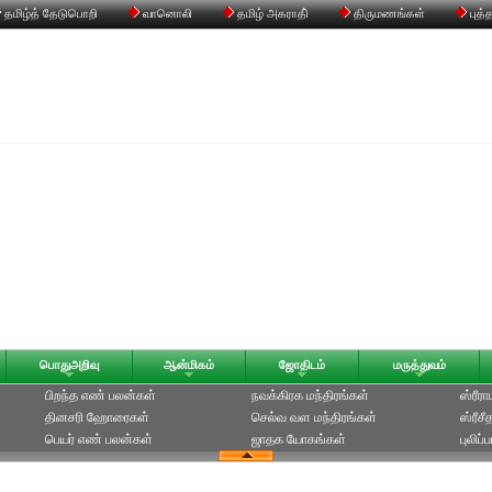
தமிழ்த் தேடுபொறி
வானொலி
தமிழ் அகராதி்
திருமணங்கள்
புத்
பொதுஅறிவு
ஆன்மிகம்
ஜோதிடம்
மருத்துவம்
பிறந்த எண் பலன்கள்
நவக்கிரக மந்திரங்கள்
ஸ்ரீர
தினசரி ஹோரைகள்
செல்வ வள மந்திரங்கள்
ஸ்ரீச
பெயர் எண் பலன்கள்
ஜாதக யோகங்கள்
புலிப