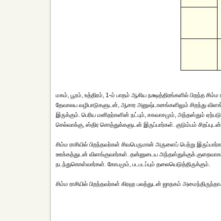
மகம், பூரம், உத்திரம், 1-ம் பாதம் ஆகிய நக்ஷத்திரங்களில் பிறந்த சி
தேவாலய வழிபாடுகளுடன், ஆசார அனுஷ்டானங்களிலும் சிறந்து விளங்குவர
இருக்கும். பெரிய மனிதர்களின் நட்பும், சகவாசமும், அந்தஸ்தும் ஏற்படும்
செல்வாக்கு, ஸ்திர சொத்துக்களுடன் இருப்பார்கள். குடும்பம் சிறப்புடன
சிம்ம ராசியில் பிறந்தவர்கள் சிவபெருமான் அருளைப் பெற்று இருப்பார
ஊக்கத்துடன் விளங்குவார்கள். தன்னுடைய அந்தஸ்துக்குக் குறைவாக 
நடந்துகொள்வார்கள். கோபமும், படபடப்பும் தலையெடுத்திருக்கும்.
சிம்ம ராசியில் பிறந்தவர்கள் கிரஹ பலத்துடன் ஜாதகம் அமைந்திருந்த