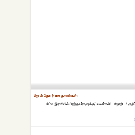
தேட‌ல் தொட‌ர்பான தகவ‌ல்க‌ள்:
சிம்ம இராசியில் பிறந்தவர்களுக்குப் பலன்கள்! - ஜோதிடம் குறி