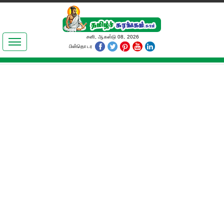
இலக்கியங்கள்
சனி, ஆகஸ்டு 08, 2026
பின்தொடர
தமிழ் உலகம்
அறிவியல்
பொதுஅறிவு
ஆன்மிகம்
ஜோதிடம்
மருத்துவம்
பெண்கள் பகுதி
நகைச்சுவை
கலையுலகம்