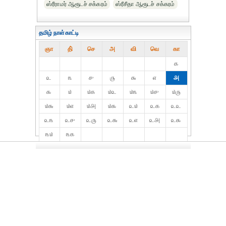
ஸ்ரீராமர் ஆரூடச் சக்கரம்
ஸ்ரீசீதா ஆரூடச் சக்கரம்
தமிழ் நாள்காட்டி
ஞா
தி்
செ
அ
வி
வெ
கா
௧
௨
௩
௪
௫
௬
௭
௮
௯
௰
௰௧
௰௨
௰௩
௰௪
௰௫
௰௬
௰௭
௰௮
௰௯
௨௰
௨௧
௨௨
௨௩
௨௪
௨௫
௨௬
௨௭
௨௮
௨௯
௩௰
௩௧