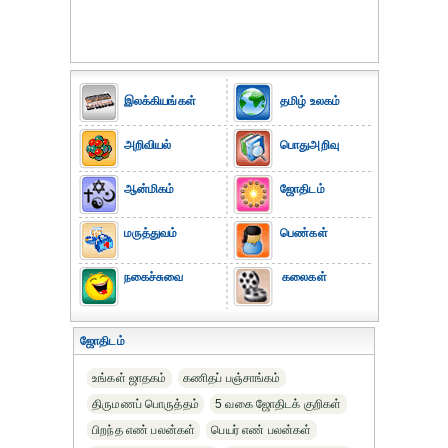
இலக்கியங்கள்
தமிழ் உலகம்
அறிவியல்
பொதுஅறிவு
ஆன்மிகம்
ஜோதிடம்
மருத்துவம்
பெண்கள்
நகைச்சுவை
கலைகள்
ஜோதிடம்
உங்கள் ஜாதகம்
கணிதப் பஞ்சாங்கம்
திருமணப் பொருத்தம்
5 வகை ஜோதிடக் குறிகள்
பிறந்த எண் பலன்கள்
பெயர் எண் பலன்கள்