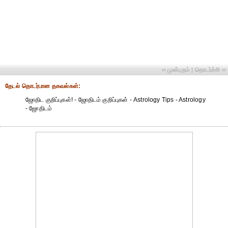
‹‹ முன்புறம்
தொடர்ச்சி ››
|
தேட‌ல் தொட‌ர்பான தகவ‌ல்க‌ள்:
ஜோதிட குறிப்புகள்! - ஜோதிடம் குறிப்புகள் - Astrology Tips - Astrology
- ஜோதிடம்