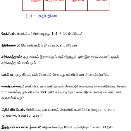
கேந்திரம்:
இலக்கினத்தில் இருந்து 1, 4, 7, 10 ம் வீடுகள்
திரிகோணம்:
இலக்கினத்தில் இருந்து 5, 9 ம் வீடுகள்
வர்கோத்தமம்:
ஒரு கிரகம் இராசியிலும் அம்சத்திலும் ஒரே இராசியில் காணப்படுதல்
வர்கோத்தமம் எனப்படும்.
வக்கிரம்:
ஒரு கிரகம் பின் நோக்கிச் செல்வது வக்கிரம் என அளைக்கப்படும்.
சைடீரியல் ரைம்:
குறிப்பிட்ட நட்சத்திரத்தைக் கொண்டு காலத்தை கணக்கிடுவது. மேஷம்
"0" பாகைக்கு பூமி சரியாக 360 டிகிரி சுற்ற எடுக்கும் கால அளவு சைடீரியல் ரைம் என
அளைக்கப்படும்.
கிறீன்விச் நேரம்:
கிறீவிச்சை மையமாகக் கொண்டு கணிக்கப்படுவது.time zone
(greenwich east or west )
இந்தியன் ஸ்டாண்டற் மணி:
கிறீன்வீச்சுக்கு 82-30 டிக்கிரிக்கு 5 மணி 30 நிமிட