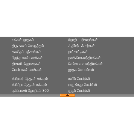
உங்கள் ஜாதகம்
ஜோதிட ப‌ரிகார‌ங்க‌ள்
திருமணப் பொருத்தம்
அதிர்ஷ்டக் கற்கள்
கணிதப் பஞ்சாங்கம்
நாட்காட்டிகள்
பிறந்த எண் பலன்கள்
நவக்கிரக மந்திரங்கள்
தினசரி ஹோரைகள்
செல்வ வள மந்திரங்கள்
பெயர் எண் பலன்கள்
ஜாதக யோகங்கள்
ஸ்ரீராமர் ஆரூடச் சக்கரம்
சனிப் பெயர்ச்சி
ஸ்ரீசீதா ஆரூடச் சக்கரம்
ராகு-கேது பெயர்ச்சி
புலிப்பாணி ஜோதிடம் 300
குருப் பெயர்ச்சி