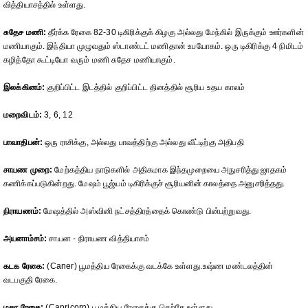
வித்தியாசத்தில் உள்ளது.
சுதேச மணி:
தீர்க்க ரேகை 82-30 டிகிரிக்குக் கிழகு அல்லது மேந்கில் இருக்கும் ஊர்களின்
மணியாகும். இந்தியா முழுவதும் ஸ்டாண்டட் மணிதான் உபயோகம். ஒரு டிகிரிக்கு 4 நிமிடம்
கழித்தோ கூட்டியோ வரும் மணி சுதேச மணியாகும்.
இலக்கினம்:
குறிப்பிட்ட இடத்தில் குறிப்பிட்ட தினத்தில் சூரிய உதய காலம்
மறைவிடம்:
3, 6, 12
பாவாதிபன்:
ஒரு ராசிக்கு, அல்லது பாவத்திற்கு அல்லது வீட்டிற்கு அதிபதி
சாயண முறை:
மேற்கத்திய நாடுகளில் அதிகமாக இந்தமுறையை அநுசரித்து ஜாதகம்
கணிக்கப்படுகின்றது. மேஷம் பூஜ்யம் டிகிரிக்குச் சூரியனின் காலத்தை அனுசரித்தது.
நிராயணம்:
மேஷத்தில் அஸ்வினி நட்சத்திரத்தைக் கொண்டு பின்பற்றுவது.
அயனாம்சம்:
சாயன - நிராயண வித்தியாசம்
கடக ரேகை:
(Caner) பூமத்திய ரேகைக்கு வடக்கே உள்ளது.உஷ்ண மண்டலத்தின்
வடபகுதி ரேகை.
மகர ரேகை:
(Capricorn) பூமத்திய ரேகைக்கு தெற்கே உள்ளது.