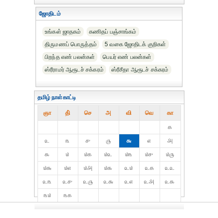
ஜோதிடம்
உங்கள் ஜாதகம்
கணிதப் பஞ்சாங்கம்
திருமணப் பொருத்தம்
5 வகை ஜோதிடக் குறிகள்
பிறந்த எண் பலன்கள்
பெயர் எண் பலன்கள்
ஸ்ரீராமர் ஆரூடச் சக்கரம்
ஸ்ரீசீதா ஆரூடச் சக்கரம்
தமிழ் நாள்காட்டி
ஞா
தி்
செ
அ
வி
வெ
கா
௧
௨
௩
௪
௫
௬
௭
௮
௯
௰
௰௧
௰௨
௰௩
௰௪
௰௫
௰௬
௰௭
௰௮
௰௯
௨௰
௨௧
௨௨
௨௩
௨௪
௨௫
௨௬
௨௭
௨௮
௨௯
௩௰
௩௧