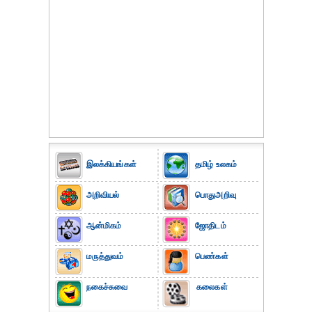
இலக்கியங்கள்
தமிழ் உலகம்
அறிவியல்
பொதுஅறிவு
ஆன்மிகம்
ஜோதிடம்
மருத்துவம்
பெண்கள்
நகைச்சுவை
கலைகள்