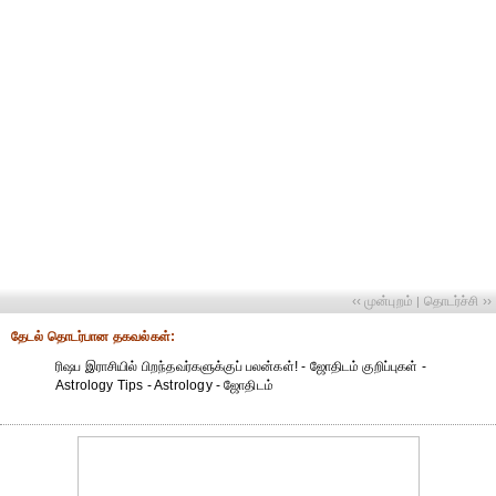
‹‹ முன்புறம்
தொடர்ச்சி ››
|
தேட‌ல் தொட‌ர்பான தகவ‌ல்க‌ள்:
ரிஷப இராசியில் பிறந்தவர்களுக்குப் பலன்கள்! - ஜோதிடம் குறிப்புகள் -
Astrology Tips - Astrology - ஜோதிடம்