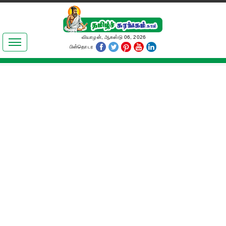
இலக்கியங்கள்
வியாழன், ஆகஸ்டு 06, 2026
பின்தொடர
தமிழ் உலகம்
அறிவியல்
பொதுஅறிவு
ஆன்மிகம்
ஜோதிடம்
மருத்துவம்
பெண்கள் பகுதி
நகைச்சுவை
கலையுலகம்