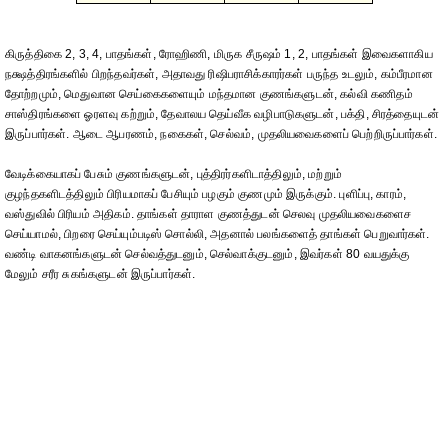
கிருத்திகை 2, 3, 4, பாதங்கள், ரோஹிணி, மிருக சீருஷம் 1, 2, பாதங்கள் இவைகளாகிய
நக்ஷத்திரங்களில் பிறந்தவர்கள், அதாவது ரிஷிபராசிக்காரர்கள் பருந்த உடலும், கம்பீரமான
தோற்றமும், மெதுவான செய்கைகளையும் மந்தமான குணங்களுடன், கல்வி கணிதம்
சாஸ்திரங்களை ஓரளவு கற்றும், தேவாலய தெய்வீக வழிபாடுகளுடன், பக்தி, சிரத்தையுடன்
இருப்பார்கள். ஆடை ஆபரணம், நகைகள், செல்வம், முதலியவைகளைப் பெற்றிருப்பார்கள்.
வேடிக்கையாகப் பேசும் குணங்களுடன், புத்திரர்களிடாத்திலும், மற்றும்
குழந்தகளிடத்திலும் பிரியமாகப் பேசியும் பழகும் குணமும் இருக்கும். புளிப்பு, காரம்,
வஸ்துவில் பிரியம் அதிகம். தாங்கள் தாராள குணத்துடன் செலவு முதலியவைகளைச
செய்யாமல், பிறரை செய்யும்படிஸ் சொல்லி, அதனால் பலங்களைத் தாங்கள் பெறுவார்கள்.
வண்டி வாகனங்களுடன் செல்வத்துடனும், செல்வாக்குடனும், இவர்கள் 80 வயதுக்கு
மேலும் சரீர சுகங்களுடன் இருப்பார்கள்.