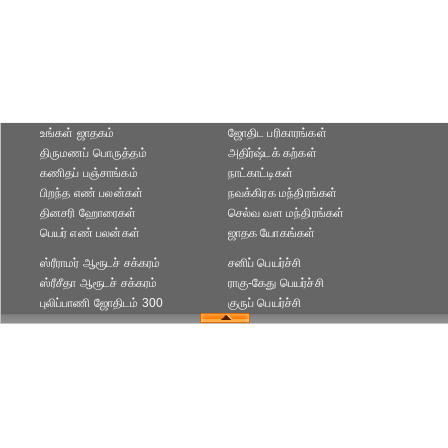
உங்கள் ஜாதகம்
ஜோதிட ப‌ரிகார‌ங்க‌ள்
திருமணப் பொருத்தம்
அதிர்ஷ்டக் கற்கள்
கணிதப் பஞ்சாங்கம்
நாட்காட்டிகள்
பிறந்த எண் பலன்கள்
நவக்கிரக மந்திரங்கள்
தினசரி ஹோரைகள்
செல்வ வள மந்திரங்கள்
பெயர் எண் பலன்கள்
ஜாதக யோகங்கள்
ஸ்ரீராமர் ஆரூடச் சக்கரம்
சனிப் பெயர்ச்சி
ஸ்ரீசீதா ஆரூடச் சக்கரம்
ராகு-கேது பெயர்ச்சி
புலிப்பாணி ஜோதிடம் 300
குருப் பெயர்ச்சி