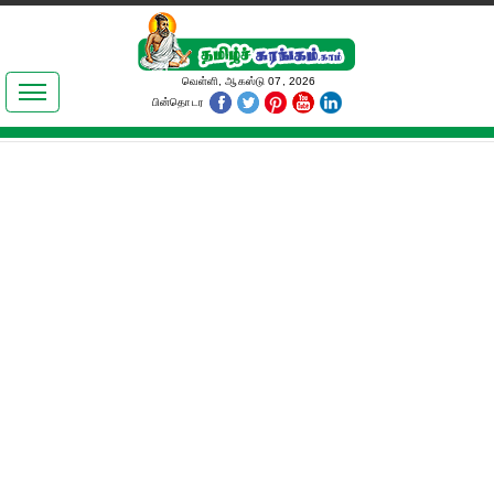
இலக்கியங்கள்
வெள்ளி, ஆகஸ்டு 07, 2026
பின்தொடர
தமிழ் உலகம்
அறிவியல்
பொதுஅறிவு
ஆன்மிகம்
ஜோதிடம்
மருத்துவம்
பெண்கள் பகுதி
நகைச்சுவை
கலையுலகம்