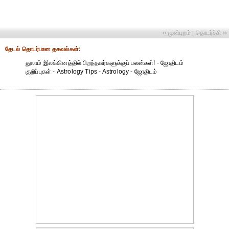
‹‹ முன்புறம்
தொடர்ச்சி ››
|
தேட‌ல் தொட‌ர்பான தகவ‌ல்க‌ள்:
துலாம் இலக்கினத்தில் பிறந்தவர்களுக்குப் பலன்கள்! - ஜோதிடம்
குறிப்புகள் - Astrology Tips - Astrology - ஜோதிடம்