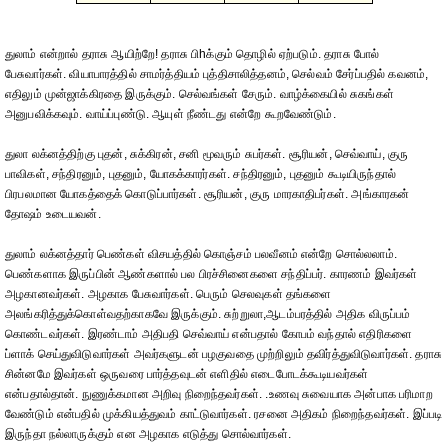
துலாம் என்றால் தராசு ஆயிற்றே! தராசு பிhக்கும் தொழில் ஏற்படும். தராசு போல்
பேசுவார்கள். வியாபாரத்தில் சாமர்த்தியம் புத்திசாலித்தனம், செல்வம் சேர்ப்பதில் கவனம்,
எதிலும் முன்ஜாக்கிரதை இருக்கும். செல்வங்கள் சேரும். வாழ்க்கையில் சுகங்கள்
அனுபவிக்கவும். வாய்ப்புண்டு. ஆயுள் நீண்டது என்றே கூறவேண்டும்.
துலா லக்னத்திற்கு புதன், சுக்கிரன், சனி மூவரும் சுபர்கள். சூரியன், செவ்வாய், குரு
பாவிகள், சந்திரனும், புதனும், யோகக்காரர்கள். சந்திரனும், புதனும் கூடியிருந்தால்
பிரபலமான யோகத்தைக் கொடுப்பார்கள். சூரியன், குரு மாரகாதிபர்கள். அங்காரகன்
தோஷம் உடையவன்.
துலாம் லக்னத்தார் பெண்கள் விசயத்தில் கொஞ்சம் பலவீனம் என்றே சொல்லலாம்.
பெண்களாக இருப்பின் ஆண்களால் பல பிரச்சினைகளை சந்திப்பர். காரணம் இவர்கள்
அழகானவர்கள். அழகாக பேசுவார்கள். பெரும் செலவுகள் தங்களை
அலங்கரித்துக்கொள்வதற்காகவே இருக்கும். சுற்றுலா,ஆடம்பரத்தில் அதிக விருப்பம்
கொண்டவர்கள். இரண்டாம் அதிபதி செவ்வாய் என்பதால் கோபம் வந்தால் எதிரிகளை
ப்ளாக் செய்துவிடுவார்கள் அவர்களுடன் பழகுவதை முற்றிலும் தவிர்த்துவிடுவார்கள். தராசு
சின்னமே இவர்கள் ஒருவரை பார்த்தவுடன் எளிதில் எடைபோடக்கூடியவர்கள்
என்பதால்தான். நுணுக்கமான அறிவு நிறைந்தவர்கள். .உணவு சுவையாக அன்பாக பரிமாற
வேண்டும் என்பதில் முக்கியத்துவம் காட்டுவார்கள். ரசனை அதிகம் நிறைந்தவர்கள். இப்படி
இருந்தா நல்லாருக்கும் என அழகாக எடுத்து சொல்வார்கள்.