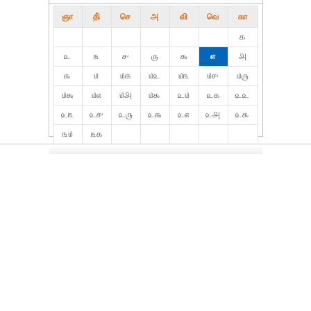
ஞா
தி்
செ
அ
வி
வெ
கா
௧
௨
௩
௪
௫
௬
௭
௮
௯
௰
௰௧
௰௨
௰௩
௰௪
௰௫
௰௬
௰௭
௰௮
௰௯
௨௰
௨௧
௨௨
௨௩
௨௪
௨௫
௨௬
௨௭
௨௮
௨௯
௩௰
௩௧