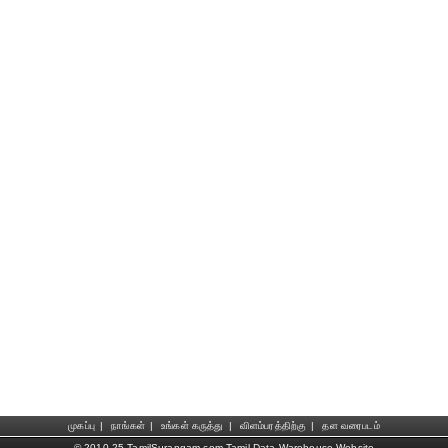
முகப்பு
|
நாங்கள்
|
உங்கள் கருத்து
|
விளம்பரத்திற்கு
|
தள வரைபடம்
© 2010-25 TamilSurangam.com Tamil Data Warehouse Website