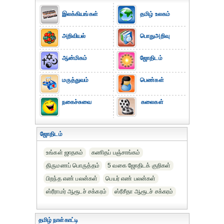
இலக்கியங்கள்
தமிழ் உலகம்
அறிவியல்
பொதுஅறிவு
ஆன்மிகம்
ஜோதிடம்
மருத்துவம்
பெண்கள்
நகைச்சுவை
கலைகள்
ஜோதிடம்
உங்கள் ஜாதகம்
கணிதப் பஞ்சாங்கம்
திருமணப் பொருத்தம்
5 வகை ஜோதிடக் குறிகள்
பிறந்த எண் பலன்கள்
பெயர் எண் பலன்கள்
ஸ்ரீராமர் ஆரூடச் சக்கரம்
ஸ்ரீசீதா ஆரூடச் சக்கரம்
தமிழ் நாள்காட்டி