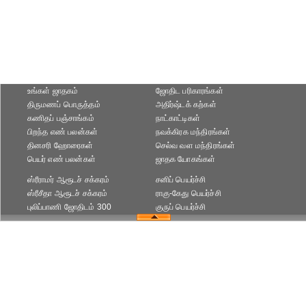
உங்கள் ஜாதகம்
ஜோதிட ப‌ரிகார‌ங்க‌ள்
திருமணப் பொருத்தம்
அதிர்ஷ்டக் கற்கள்
கணிதப் பஞ்சாங்கம்
நாட்காட்டிகள்
பிறந்த எண் பலன்கள்
நவக்கிரக மந்திரங்கள்
தினசரி ஹோரைகள்
செல்வ வள மந்திரங்கள்
பெயர் எண் பலன்கள்
ஜாதக யோகங்கள்
ஸ்ரீராமர் ஆரூடச் சக்கரம்
சனிப் பெயர்ச்சி
ஸ்ரீசீதா ஆரூடச் சக்கரம்
ராகு-கேது பெயர்ச்சி
புலிப்பாணி ஜோதிடம் 300
குருப் பெயர்ச்சி