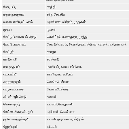
போடிபட்டி
சாந்தி
மதுத்துக்குளம்
திரு செந்தில்
மலையாண்டிபட்டினம்
அண்ணா, ஸ்ரீராம், முருகன்
முடிஸ்
முடிஸ்
மேட்டுப்பாளையம் ரோடு
சென்ட்ரல், கனகதாரா, முத்து
மேட்டுபாளையம்
செந்தில், சுபம், சிவரஞ்சனி, ஸ்ரீராம், வாசன், நஞ்சுண்டன்
மேட்டூர்
சாரதா
ரத்தினபுரி
சரஸ்வதி
ராமநாதபுரம்
மணியம், உமையாம்பிகை
வடவள்ளி
காளிதாஸ், ஸ்ரீராம்
வரதராஜபுரம்
வெங்கடேஸ்வரா
வழுக்கப்பாறை
வெங்கடேஸ்வரா
வி.எச்.ஆர்.ரோடு
சுவாமி
வெள்ளளூர்
லட்சுமி, வேலுமணி
வேட்டைக்காரன்புதூர்
அபிராமி, செண்பகா
ஜமீன்ஊத்துக்குளி
லட்சமி நாராயணா, ஸ்ரீராம்
ஜோதிபுரம்
லட்சுமி