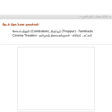
‹‹ முன்புறம்
தொடர்ச்சி ››
|
தேட‌ல் தொட‌ர்பான தகவ‌ல்க‌ள்:
கோயம்புத்தூர் (Coimbatore), திருப்பூர் (Tiruppur) - Tamilnadu
Cinema Theatres - தமிழகத் திரையரங்குகள் - ஸ்ரீராம் , லட்சுமி