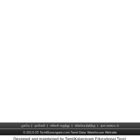
முகப்பு
|
நாங்கள்
|
உங்கள் கருத்து
|
விளம்பரத்திற்கு
|
தள வரைபடம்
© 2010-25 TamilSurangam.com Tamil Data Warehouse Website
Designed and maintained by TamilKalanjiyam Educational Trust.