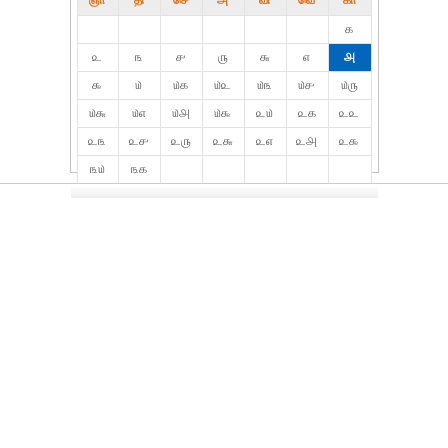
ஞா
தி்
செ
அ
வி
வெ
கா
௧
௨
௩
௪
௫
௬
௭
௮
௯
௰
௰௧
௰௨
௰௩
௰௪
௰௫
௰௬
௰௭
௰௮
௰௯
௨௰
௨௧
௨௨
௨௩
௨௪
௨௫
௨௬
௨௭
௨௮
௨௯
௩௰
௩௧