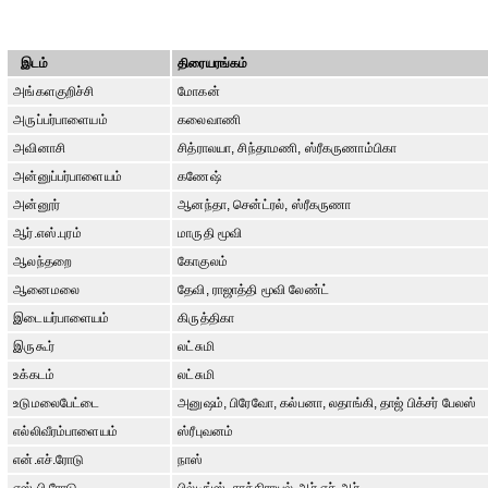
இடம்
திரையரங்கம்
அங்களகுறிச்சி
மோகன்
அருப்பர்பாளையம்
கலைவாணி
அவினாசி
சித்ராலயா, சிந்தாமணி, ஸ்ரீகருணாம்பிகா
அன்னுப்பர்பாளையம்
கணேஷ்
அன்னூர்
ஆனந்தா, சென்ட்ரல், ஸ்ரீகருணா
ஆர்.எஸ்.புரம்
மாருதி மூவி
ஆலந்தறை
கோகுலம்
ஆனைமலை
தேவி, ராஜாத்தி மூவி லேண்ட்
இடையர்பாளையம்
கிருத்திகா
இருகூர்
லட்சுமி
உக்கடம்
லட்சுமி
உடுமலைபேட்டை
அனுஷம், பிரேவோ, கல்பனா, லதாங்கி, தாஜ் பிக்சர் பேலஸ்
எல்லிவீரம்பாளையம்
ஸ்ரீபுவனம்
என்.எச்.ரோடு
நாஸ்