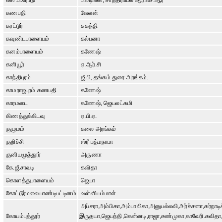
எஸ்.பி.ரோடு
பில்டிங்ஸ், சாந்திராயல் ஆர்.எச்.ஆர்
கணபதி
வேலன்
கரட்டூர்
சுகந்தி
கவுண்டபாளையம்
கல்பனா
கனம்பாளையம்
கணேஷ்
கனியூர்
ஏ.ஆர்.சி
காந்திபுரம்
ஜீ.பி, தங்கம் துரை அரங்கம்.
காமராஜபுரம் கணபதி
கணேஷ்
காரமடை
கணேஷ், ஜெயலட்சுமி
கிணத்துக்கிடவு
ஏ.பி.ஏ.
குழுமம்
கலை அரங்கம்
குறிச்சி
ஸ்ரீ பத்மநாபா
குனியமுத்தூர்
அருணா
கே.ஜீ.சாவடி
கவிதா
கொளத்துபாளையம்
ஜெயா
கோட்டூர்மலையாண்டிபட்டினம்
வள்ளியம்மாள்
அப்சரா,அம்பிகா,அம்பாலிகா,அனுபல்லவி,அர்ச்சனா,கர்நாடிக
கோயம்புத்தூர்
இருதயா,ஜெயந்தி,கென்னடி,ராஜா,சண்முகா,காவேரி.கவிதா