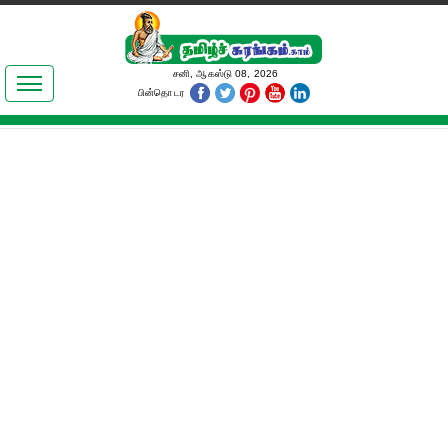
இலக்கியங்கள்
சனி, ஆகஸ்டு 08, 2026
பின்தொடர
தமிழ் உலகம்
அறிவியல்
பொதுஅறிவு
ஆன்மிகம்
ஜோதிடம்
மருத்துவம்
பெண்கள் பகுதி
நகைச்சுவை
கலையுலகம்