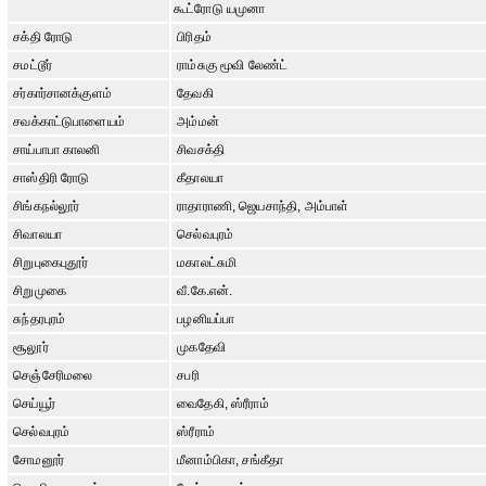
கூட்ரோடு யமுனா
சக்தி ரோடு
பிரிதம்
சமட்டூர்
ராம்சுகு மூவி லேண்ட்
சர்கார்சானக்குளம்
தேவகி
சவக்காட்டுபாளையம்
அம்மன்
சாய்பாபா காலனி
சிவசக்தி
சாஸ்திரி ரோடு
கீதாலயா
சிங்கநல்லூர்
ராதாராணி, ஜெயசாந்தி, அம்பாள்
சிவாலயா
செல்வபுரம்
சிறுபுகைபுதூர்
மகாலட்சுமி
சிறுமுகை
வீ.கே.என்.
சுந்தரபுரம்
பழனியப்பா
சூலூர்
முகதேவி
செஞ்சேரிமலை
சபரி
செய்யூர்
வைதேகி, ஸ்ரீராம்
செல்வபுரம்
ஸ்ரீராம்
சோமனூர்
மீனாம்பிகா, சங்கீதா