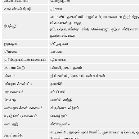
சௌரிபாளையம்
வேல்முருகன்
டீ.எச்.ஸ்கூல் ரோடு
தர்சனா
டைமண்ட், தனலட்சமி, கஜலட்சமி, ஜபமாலை மாபுத்தர், ஜோ
லட்சுமணன், நடராஜா,
திருப்பூர்
ராம், புஷ்பா, சங்கீதா, சக்தி, செல்வராஜா, சூர்யா, ஸ்ரீநிவாசா
யூனிவர்சல், உஷா
துடியலூர்
ஸ்ரீமுருகன்
நடுமலை
கல்பனா
நரசிம்மநாயக்கன் பாளையம்
பத்மாலயா
பங்களா ரோடு
பல்லவி, ராகம், தனம்
பல்லடம்
ஜீ.பீ.டீலக்ஸ், அலங்கார், எஸ்.ஏ.பீ.எஸ்
பாப்பநாயக்கன்பட்டி
நாமகிரி
பாரபாளையம்
எம்.பி.எஸ்.
பீளமேடு
மணீஸ், சாந்தி
பெரியநாயக்கன்பாளையம்
கிருஷ்ணா, ஸ்ரீராம்
பேரூர் செட்டிபாளையம்
சௌந்தரம்
பொடனூர்
ஸ்ரீசாமுண்டி
ஏ.டி.எஸ்.சி, துரைஸ் மூவி லேண்ட், முருகாலயா, நல்லப்பா, ஓ
பொள்ளாச்சி
பிரகாஷ், ராதா ரம்யா