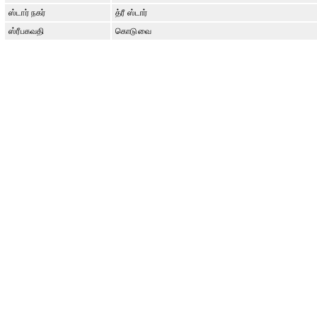
ஸ்டார் நகர்
த்ரீ ஸ்டார்
ஸ்ரீபகவதி
கொடுவை