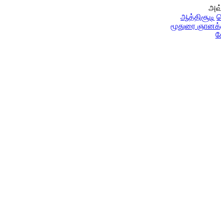
அவ்
ஆத்திசூடி
க
மூதுரை
ஞானக்
க