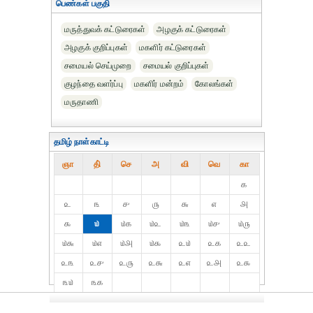
பெண்கள் பகுதி
மருத்துவக் கட்டுரைகள்
அழகுக் கட்டுரைகள்
அழகுக் குறிப்புகள்
மகளிர் கட்டுரைகள்
சமையல் செய்முறை
சமையல் குறிப்புகள்
குழந்தை வளர்ப்பு
மகளிர் மன்றம்
கோலங்கள்
மருதாணி
தமிழ் நாள்காட்டி
ஞா
தி்
செ
அ
வி
வெ
கா
௧
௨
௩
௪
௫
௬
௭
௮
௯
௰
௰௧
௰௨
௰௩
௰௪
௰௫
௰௬
௰௭
௰௮
௰௯
௨௰
௨௧
௨௨
௨௩
௨௪
௨௫
௨௬
௨௭
௨௮
௨௯
௩௰
௩௧