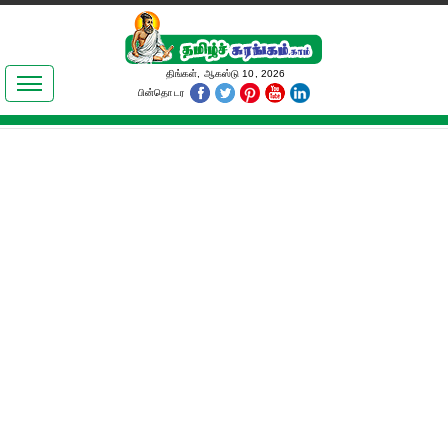
இலக்கியங்கள்
திங்கள், ஆகஸ்டு 10, 2026
பின்தொடர
தமிழ் உலகம்
அறிவியல்
பொதுஅறிவு
ஆன்மிகம்
ஜோதிடம்
மருத்துவம்
பெண்கள் பகுதி
நகைச்சுவை
கலையுலகம்