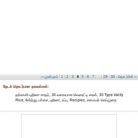
‹‹ முன்புறம்
1
2
3
4
5
6
7
29
30
தொடர்ச்சி ››
|
|
|
|
|
|
|
| ... |
|
|
தேட‌ல் தொட‌ர்பான தகவ‌ல்க‌ள்:
தக்காளி-புதினா சாதம், 30 வகையான வெரைட்டி ரைஸ், 30 Type Varity
Rice, சேர்த்து, பச்சை, புதினா, உப்பு, Recipies, சமையல் செய்முறை