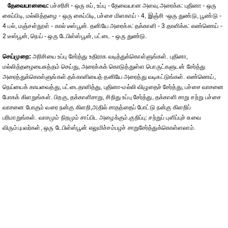
தேவையானவை:
பச்சரிசி - ஒரு கப், உப்பு - தேவையான அளவு.அரைக்க: புதினா - ஒரு
கைப்பிடி, மல்லித்தழை - ஒரு கைப்பிடி, பச்சை மிளகாய் - 4, இஞ்சி -ஒரு துண்டு, பூண்டு -
4 பல், மஞ்சள்தூள் - கால் டீஸ்பூன். தனியே அரைக்க: தக்காளி - 3.தாளிக்க: எண்ணெய் -
2 டீஸ்பூன், நெய் - ஒரு டேபிள்ஸ்பூன், பட்டை - ஒரு துண்டு.
செய்முறை:
அரிசியை உப்பு சேர்த்து உதிராக வடித்துக்கொள்ளுங்கள். புதினா,
மல்லித்தழையைசுத்தம் செய்து, அரைக்கக் கொடுத்துள்ள பொருட்களுடன் சேர்த்து
அரைத்துக்கொள்ளுங்கள்.தக்காளியைத் தனியே அரைத்து வடிகட்டுங்கள். எண்ணெய்,
நெய்யைக் காயவைத்து, பட்டைதாளித்து, புதினா-மல்லி விழுதைச் சேர்த்து, பச்சை வாசனை
போகக் கிளறுங்கள். பிறகு, தக்காளிசாறு, சிறிது உப்பு சேர்த்து, தக்காளி சாறு சற்று பச்சை
வாசனை போகும் வரை நன்கு கிளறி,அதில் சாதத்தைப் போட்டு நன்கு கிளறிப்
பரிமாறுங்கள். வாசமும் நிறமும் சாப்பிட அழைக்கும்.குறிப்பு: சற்றுப் புளிப்புச் சுவை
விரும்புபவர்கள், ஒரு டேபிள்ஸ்பூன் எலுமிச்சம்பழச் சாறுசேர்த்துக்கொள்ளலாம்.