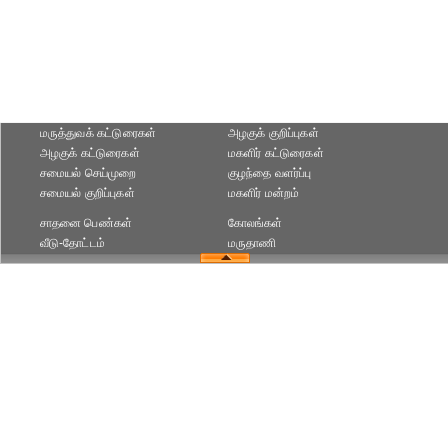
மருத்துவக் கட்டுரைகள்
அழகுக் குறிப்புகள்
அழகுக் கட்டுரைகள்
மகளிர் கட்டுரைகள்
சமையல் செய்முறை
குழந்தை வளர்ப்பு
சமையல் குறிப்புகள்
மகளிர் மன்றம்
சாதனை பெண்கள்
கோலங்கள்
வீடு-தோட்டம்
மருதாணி