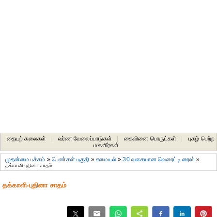
தையற் கலைகள்
|
வர்ண வேலைப்பாடுகள்
|
கைவினை பொருட்கள்
|
புகழ் பெற்ற
மகளிர்கள்
முதன்மை பக்கம்
»
பெண்கள் பகுதி
»
சமையல்
»
30 வகையான வெரைட்டி ரைஸ்
»
தக்காளி-புதினா சாதம்
தக்காளி-புதினா சாதம்