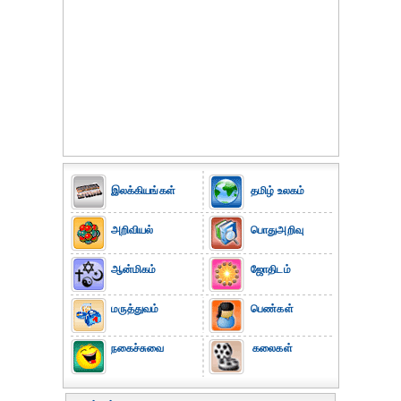
இலக்கியங்கள்
தமிழ் உலகம்
அறிவியல்
பொதுஅறிவு
ஆன்மிகம்
ஜோதிடம்
மருத்துவம்
பெண்கள்
நகைச்சுவை
கலைகள்