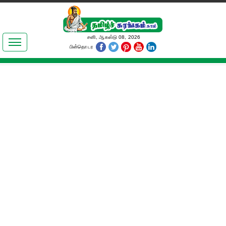
இலக்கியங்கள்
சனி, ஆகஸ்டு 08, 2026
பின்தொடர
தமிழ் உலகம்
அறிவியல்
பொதுஅறிவு
ஆன்மிகம்
ஜோதிடம்
மருத்துவம்
பெண்கள் பகுதி
நகைச்சுவை
கலையுலகம்