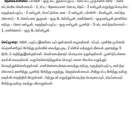
தேவையானவை:
பச்சரிசி - ஒரு கப், துவரம்பருப்பு - கால் கப், முருங்கை கீரை - அரை
கப்,பெரிய வெங்காயம் - 1, உப்பு - தேவையான அளவு, நெய் - 2 டீஸ்பூன்.வறுத்து பொடிக்க:
உளுத்தம்பருப்பு - 2 டீஸ்பூன், பொட்டுக்கடலை - 2 டீஸ்பூன், பச்சரிசி - 2டீஸ்பூன், காய்ந்த
மிளகாய் - 4, கொப்பரை துருவல் - ஒரு டேபிள்ஸ்பூன், எண்ணெய் - ஒருடீஸ்பூன்.தாளிக்க:
கடுகு - அரை டீஸ்பூன், உளுத்தம்பருப்பு - ஒரு டீஸ்பூன், பூண்டு - 3 பல், காய்ந்தமிளகாய் -
1, எண்ணெய் - ஒரு டேபிள்ஸ்பூன்.
செய்முறை:
அரிசி, பருப்பு இரண்டையும் ஒன்றாகக் கழுவுங்கள். உப்பும், மூன்றே முக்கால்
கப்தண்ணீரும் சேர்த்து குக்கரில் வைத்து மூடி, 2 விசில் வந்ததும் தீயைக் குறைத்து 5
நிமிடம் கழித்துஇறக்குங்கள். வெங்காயத்தைப் பொடியாக நறுக்குங்கள். பூண்டுப்பல்லை
நசுக்கி வையுங்கள். வறுக்ககொடுத்துள்ள பொருட்களை சிவக்க வறுத்துப்
பொடித்துக்கொள்ளுங்கள். எண்ணெயைக்காயவைத்து கடுகு, உளுத்தம்பருப்பு, காய்ந்த
மிளகாய் தாளித்து, பூண்டு சேர்த்து வறுத்து, பிறகுவெங்காயம், சிறிது உப்பு சேர்த்து நன்கு
வதக்கி சாதத்தில் சேருங்கள். அத்துடன் வறுத்துப்பொடித்த பொடியையும், நெய்யையும்
சேர்த்து நன்கு கலந்து பரிமாறுங்கள்.