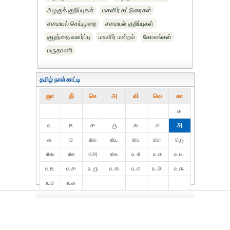
அழகுக் குறிப்புகள்
மகளிர் கட்டுரைகள்
சமையல் செய்முறை
சமையல் குறிப்புகள்
குழந்தை வளர்ப்பு
மகளிர் மன்றம்
கோலங்கள்
மருதாணி
தமிழ் நாள்காட்டி
ஞா
தி்
செ
அ
வி
வெ
கா
௧
௨
௩
௪
௫
௬
௭
௮
௯
௰
௰௧
௰௨
௰௩
௰௪
௰௫
௰௬
௰௭
௰௮
௰௯
௨௰
௨௧
௨௨
௨௩
௨௪
௨௫
௨௬
௨௭
௨௮
௨௯
௩௰
௩௧