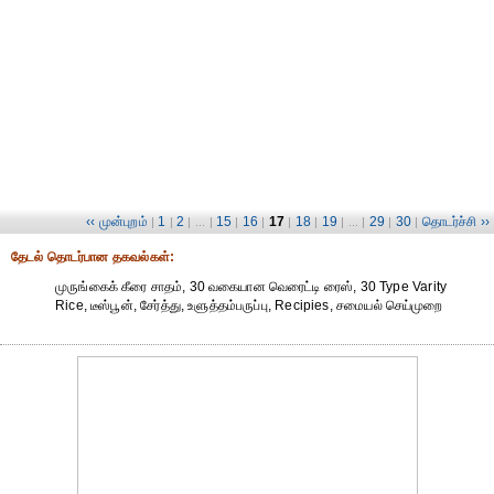
‹‹ முன்புறம்
1
2
15
16
17
18
19
29
30
தொடர்ச்சி ››
|
|
| ... |
|
|
|
|
| ... |
|
|
தேட‌ல் தொட‌ர்பான தகவ‌ல்க‌ள்:
முருங்கைக் கீரை சாதம், 30 வகையான வெரைட்டி ரைஸ், 30 Type Varity
Rice, டீஸ்பூன், சேர்த்து, உளுத்தம்பருப்பு, Recipies, சமையல் செய்முறை