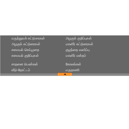
மருத்துவக் கட்டுரைகள்
அழகுக் குறிப்புகள்
அழகுக் கட்டுரைகள்
மகளிர் கட்டுரைகள்
சமையல் செய்முறை
குழந்தை வளர்ப்பு
சமையல் குறிப்புகள்
மகளிர் மன்றம்
சாதனை பெண்கள்
கோலங்கள்
வீடு-தோட்டம்
மருதாணி