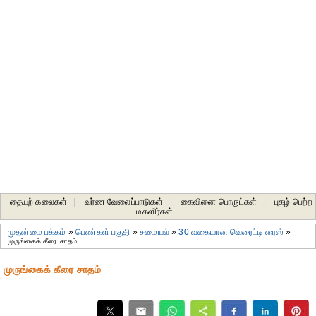
தையற் கலைகள்
|
வர்ண வேலைப்பாடுகள்
|
கைவினை பொருட்கள்
|
புகழ் பெற்ற
மகளிர்கள்
முதன்மை பக்கம்
»
பெண்கள் பகுதி
»
சமையல்
»
30 வகையான வெரைட்டி ரைஸ்
»
முருங்கைக் கீரை சாதம்
முருங்கைக் கீரை சாதம்