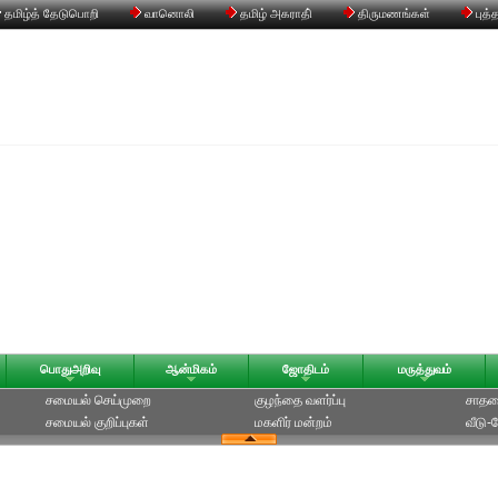
தமிழ்த் தேடுபொறி
வானொலி
தமிழ் அகராதி்
திருமணங்கள்
புத்
பொதுஅறிவு
ஆன்மிகம்
ஜோதிடம்
மருத்துவம்
சமையல் செய்முறை
குழந்தை வளர்ப்பு
சாதன
சமையல் குறிப்புகள்
மகளிர் மன்றம்
வீடு-