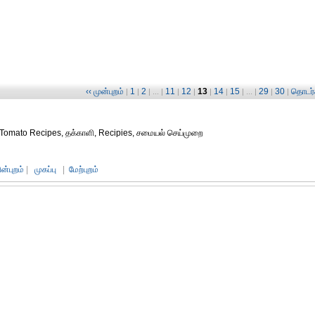
‹‹ முன்புறம்
1
2
11
12
13
14
15
29
30
தொடர்ச
|
|
| ... |
|
|
|
|
| ... |
|
|
omato Recipes, தக்காளி, Recipies, சமையல் செய்முறை
ின்புறம்
|
முகப்பு
|
மேற்புறம்