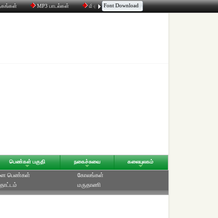
Font Download
தகங்கள்
MP3 பாடல்கள்
மின்னஞ்சல்
திரட்டி
உரையாடல்
பெண்கள் பகுதி
நகைச்சுவை
கலையுலகம்
ை பெண்கள்
கோலங்கள்
தோட்டம்
மருதாணி