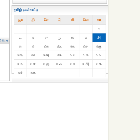
தமிழ் நாள்காட்டி
ஞா
தி்
செ
அ
வி
வெ
கா
௧
௨
௩
௪
௫
௬
௭
௮
்சி ››
௯
௰
௰௧
௰௨
௰௩
௰௪
௰௫
௰௬
௰௭
௰௮
௰௯
௨௰
௨௧
௨௨
௨௩
௨௪
௨௫
௨௬
௨௭
௨௮
௨௯
௩௰
௩௧