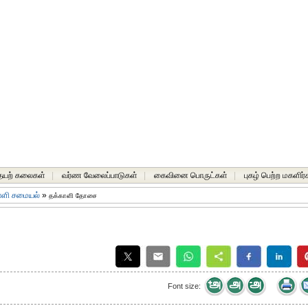
யற் கலைகள்
|
வர்ண வேலைப்பாடுகள்
|
கைவினை பொருட்கள்
|
புகழ் பெற்ற மகளிர்
ளி சமையல்
»
தக்காளி தோசை
Font size: