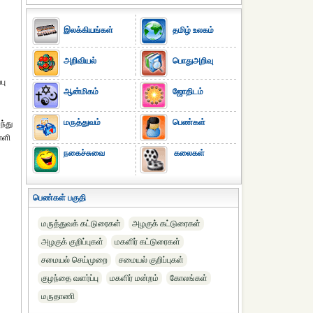
இலக்கியங்கள்
தமிழ் உலகம்
அறிவியல்
பொதுஅறிவு
பு
ஆன்மிகம்
ஜோதிடம்
மருத்துவம்
பெண்கள்
ந்து
ாளி
நகைச்சுவை
கலைகள்
பெண்கள் பகுதி
மருத்துவக் கட்டுரைகள்
அழகுக் கட்டுரைகள்
அழகுக் குறிப்புகள்
மகளிர் கட்டுரைகள்
சமையல் செய்முறை
சமையல் குறிப்புகள்
குழந்தை வளர்ப்பு
மகளிர் மன்றம்
கோலங்கள்
மருதாணி