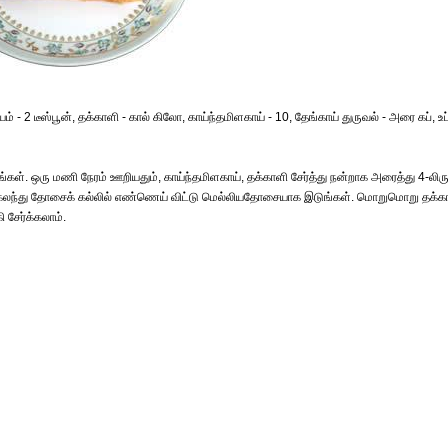
தயம் - 2 டீஸ்பூன், தக்காளி - கால் கிலோ, காய்ந்தமிளகாய் - 10, தேங்காய் துருவல் - அரை கப், உப்
ங்கள். ஒரு மணி நேரம் ஊறியதும், காய்ந்தமிளகாய், தக்காளி சேர்த்து நன்றாக அரைத்து 4-லிரு
ர்த்து கலந்து தோசைக் கல்லில் எண்ணெய் விட்டு மெல்லியதோசையாக இடுங்கள். மொறுமொறு தக்க
ி சேர்க்கலாம்.