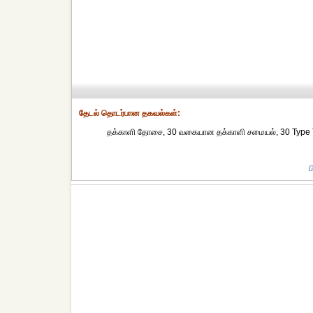
தேட‌ல் தொட‌ர்பான தகவ‌ல்க‌ள்:
தக்காளி தோசை, 30 வகையான தக்காளி சமையல், 30 Type T
ப