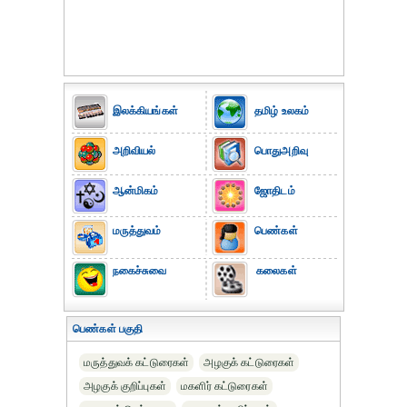
இலக்கியங்கள்
தமிழ் உலகம்
அறிவியல்
பொதுஅறிவு
ஆன்மிகம்
ஜோதிடம்
மருத்துவம்
பெண்கள்
நகைச்சுவை
கலைகள்
பெண்கள் பகுதி
மருத்துவக் கட்டுரைகள்
அழகுக் கட்டுரைகள்
அழகுக் குறிப்புகள்
மகளிர் கட்டுரைகள்