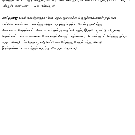
உளுத்தம்பருப்பு - ஒருடீஸ்பூன், சோம்பு - கால் டீஸ்பூன், கடலைப்பருப்பு(விருப்பப்பட்டால்) - 2
டீஸ்பூன், எண்ணெய் - 4டேபிள்ஸ்பூன்.
செய்முறை:
வெங்காயத்தை மெல்லியதாக நீளவாக்கில் நறுக்கிக்கொள்ளுங்கள்.
எண்ணெயைக் காய வைத்து கடுகு, உளுத்தம்பருப்பு, சோம்பு தாளித்து
வெங்காயம்சேருங்கள். வெங்காயம் நன்கு வதங்கியதும், இஞ்சி - பூண்டு விழுதை
சேருங்கள். பச்சை வாசனைபோக வதங்கியதும், தக்காளி, மிளகாய்தூள் சேர்த்து நன்கு
சுருள கிளறி மல்லித்தழை,கறிவேப்பிலை சேர்த்து, மேலும் சற்று கிளறி
இறக்குங்கள்.பயணத்துக்கு ஏற்ற பலே ருசி தொக்கு!