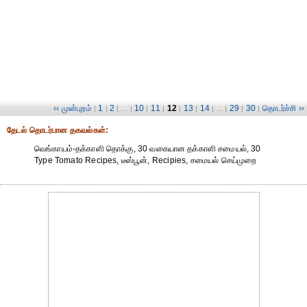
‹‹ முன்புறம்
1
2
10
11
12
13
14
29
30
தொடர்ச்சி ››
|
|
| ... |
|
|
|
|
| ... |
|
|
தேட‌ல் தொட‌ர்பான தகவ‌ல்க‌ள்:
வெங்காயம்-தக்காளி தொக்கு, 30 வகையான தக்காளி சமையல், 30
Type Tomato Recipes, டீஸ்பூன், Recipies, சமையல் செய்முறை