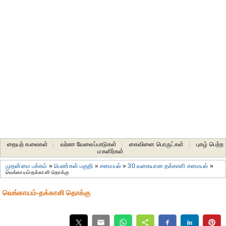
தையற் கலைகள்
|
வர்ண வேலைப்பாடுகள்
|
கைவினை பொருட்கள்
|
புகழ் பெற்ற
மகளிர்கள்
முதன்மை பக்கம்
»
பெண்கள் பகுதி
»
சமையல்
»
30 வகையான தக்காளி சமையல்
»
வெங்காயம்-தக்காளி தொக்கு
வெங்காயம்-தக்காளி தொக்கு