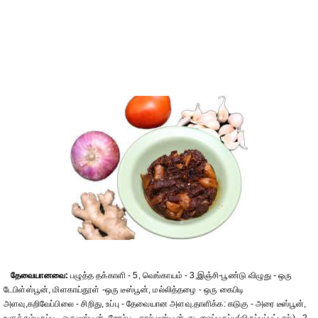
தேவையானவை:
பழுத்த தக்காளி - 5, வெங்காயம் - 3,இஞ்சி-பூண்டு விழுது - ஒரு
டேபிள்ஸ்பூன், மிளகாய்தூள் -ஒரு டீஸ்பூன், மல்லித்தழை - ஒரு கைபிடி
அளவு,கறிவேப்பிலை - சிறிது, உப்பு - தேவையான அளவு.தாளிக்க: கடுகு - அரை டீஸ்பூன்,