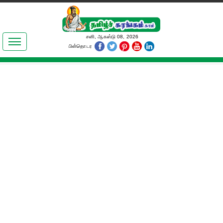
இலக்கியங்கள்
சனி, ஆகஸ்டு 08, 2026
பின்தொடர
தமிழ் உலகம்
அறிவியல்
பொதுஅறிவு
ஆன்மிகம்
ஜோதிடம்
மருத்துவம்
பெண்கள் பகுதி
நகைச்சுவை
கலையுலகம்