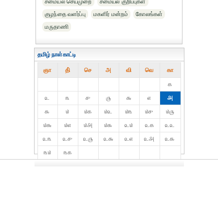
சமையல் செய்முறை
சமையல் குறிப்புகள்
குழந்தை வளர்ப்பு
மகளிர் மன்றம்
கோலங்கள்
மருதாணி
தமிழ் நாள்காட்டி
ஞா
தி்
செ
அ
வி
வெ
கா
௧
௨
௩
௪
௫
௬
௭
௮
௯
௰
௰௧
௰௨
௰௩
௰௪
௰௫
௰௬
௰௭
௰௮
௰௯
௨௰
௨௧
௨௨
௨௩
௨௪
௨௫
௨௬
௨௭
௨௮
௨௯
௩௰
௩௧