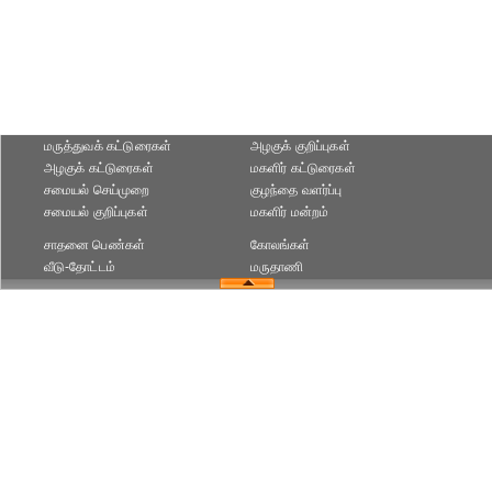
மருத்துவக் கட்டுரைகள்
அழகுக் குறிப்புகள்
அழகுக் கட்டுரைகள்
மகளிர் கட்டுரைகள்
சமையல் செய்முறை
குழந்தை வளர்ப்பு
சமையல் குறிப்புகள்
மகளிர் மன்றம்
சாதனை பெண்கள்
கோலங்கள்
வீடு-தோட்டம்
மருதாணி