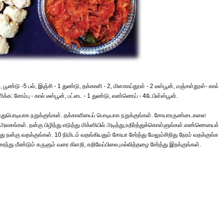
ண்டு -5 பல், இஞ்சி - 1 துண்டு, தக்காளி - 2, மிளகாய்தூள் - 2 டீஸ்பூன், மஞ்சள்தூள்- கால
ிக்க: சோம்பு - கால் டீஸ்பூன், பட்டை - 1 துண்டு, எண்ணெய் - 4டேபிள்ஸ்பூன்.
்துபொடியாக நறுக்குங்கள். தக்காளியைப் பொடியாக நறுக்குங்கள். சோயாஉருண்டைகளை
 அலசுங்கள். நன்கு பிழிந்து எடுத்து மிக்ஸியில் அடித்து,உதிர்த்துக்கொள்ளுங்கள்.எண்ணெயைக
ு நன்கு வதக்குங்கள். 10 நிமிடம் வதங்கியதும் சோயா சேர்த்து மேலும்சிறிது நேரம் வதக்குங்க
கரைந்து மீண்டும் சுருளும் வரை கிளறி, கறிவேப்பிலை,மல்லித்தழை சேர்த்து இறக்குங்கள்.