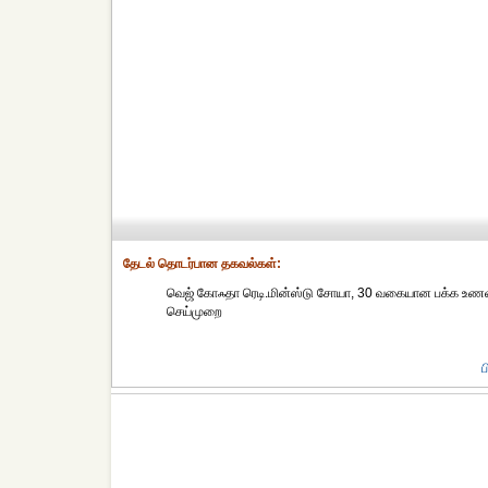
தேட‌ல் தொட‌ர்பான தகவ‌ல்க‌ள்:
வெஜ் கோஃதா ரெடி.மின்ஸ்டு சோயா, 30 வகையான பக்க உணவுகள
செய்முறை
ப