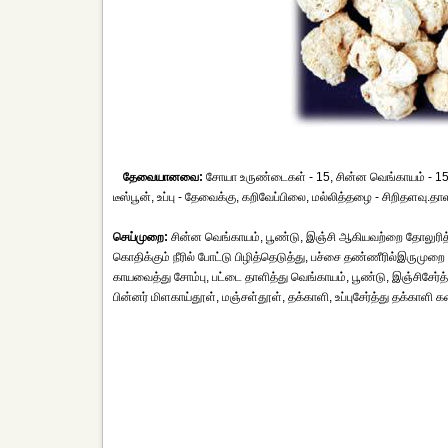
தேவையானவை:
சோயா உருண்டைகள் - 15, சின்ன வெங்காயம் - 15, பூ
டீஸ்பூன், உப்பு - தேவைக்கு, கறிவேப்பிலை, மல்லித்தழை - சிறிதளவு.தாள
செய்முறை:
சின்ன வெங்காயம், பூண்டு, இஞ்சி ஆகியவற்றை தோலுரித
கொதிக்கும் நீரில் போட்டு பிழித்தெடுத்து, பச்சை தண்ணீரில்இருமுறை
காயவைத்து சோம்பு, பட்டை தாளித்து வெங்காயம், பூண்டு, இஞ்சிசேர்த்த
பின்னர் மிளகாய்தூள், மஞ்சள்தூள், தக்காளி, உப்புசேர்த்து தக்காளி 