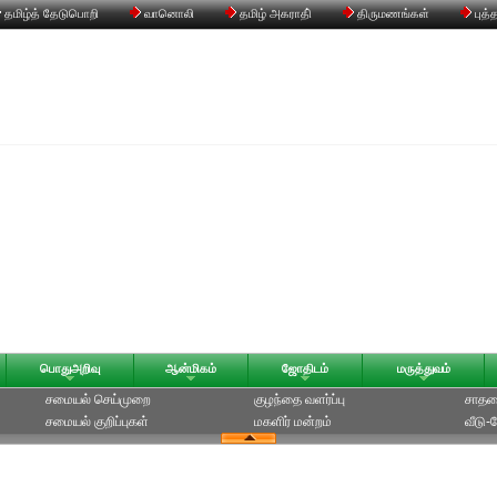
தமிழ்த் தேடுபொறி
வானொலி
தமிழ் அகராதி்
திருமணங்கள்
புத்
பொதுஅறிவு
ஆன்மிகம்
ஜோதிடம்
மருத்துவம்
சமையல் செய்முறை
குழந்தை வளர்ப்பு
சாதன
சமையல் குறிப்புகள்
மகளிர் மன்றம்
வீடு-