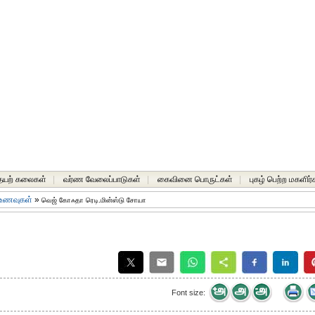
யற் கலைகள்
|
வர்ண வேலைப்பாடுகள்
|
கைவினை பொருட்கள்
|
புகழ் பெற்ற மகளிர்
 உணவுகள்
»
வெஜ் கோஃதா ரெடி.மின்ஸ்டு சோயா
Font size: