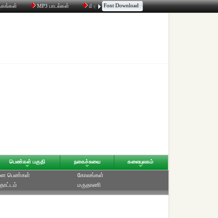
Font Download
தகங்கள்
MP3 பாடல்கள்
மின்னஞ்சல்
திரட்டி
உரையாடல்
பெண்கள் பகுதி
நகைச்சுவை
கலையுலகம்
ை பெண்கள்
கோலங்கள்
தோட்டம்
மருதாணி