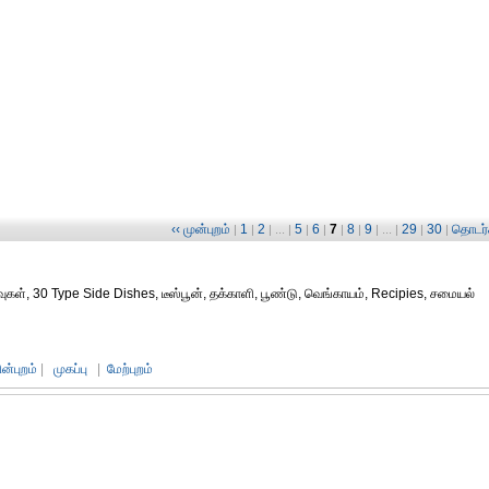
‹‹ முன்புறம்
1
2
5
6
7
8
9
29
30
தொடர்ச
|
|
| ... |
|
|
|
|
| ... |
|
|
், 30 Type Side Dishes, டீஸ்பூன், தக்காளி, பூண்டு, வெங்காயம், Recipies, சமையல்
ின்புறம்
|
முகப்பு
|
மேற்புறம்