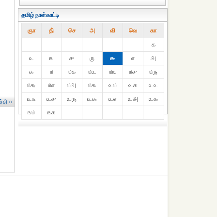
தமிழ் நாள்காட்டி
ஞா
தி்
செ
அ
வி
வெ
கா
௧
௨
௩
௪
௫
௬
௭
௮
௯
௰
௰௧
௰௨
௰௩
௰௪
௰௫
௰௬
௰௭
௰௮
௰௯
௨௰
௨௧
௨௨
௨௩
௨௪
௨௫
௨௬
௨௭
௨௮
௨௯
்சி ››
௩௰
௩௧