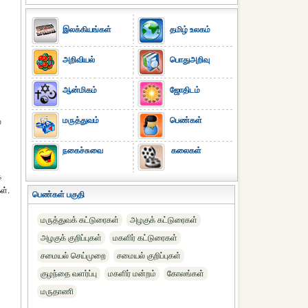
இலக்கியங்கள்
தமிழ் உலகம்
அறிவியல்
பொதுஅறிவு
ஆன்மிகம்
ஜோதிடம்
மருத்துவம்
பெண்கள்
்
நகைச்சுவை
கலைகள்
்
ள்.
பெண்கள் பகுதி
மருத்துவக் கட்டுரைகள்
அழகுக் கட்டுரைகள்
அழகுக் குறிப்புகள்
மகளிர் கட்டுரைகள்
சமையல் செய்முறை
சமையல் குறிப்புகள்
குழந்தை வளர்ப்பு
மகளிர் மன்றம்
கோலங்கள்
மருதாணி