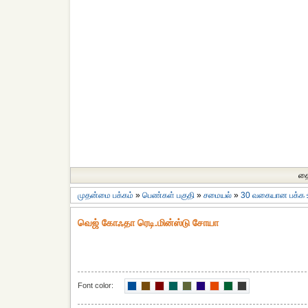
தை
முதன்மை பக்கம்
»
பெண்கள் பகுதி
»
சமையல்
»
30 வகையான பக்க
வெஜ் கோஃதா ரெடி.மின்ஸ்டு சோயா
Font color: