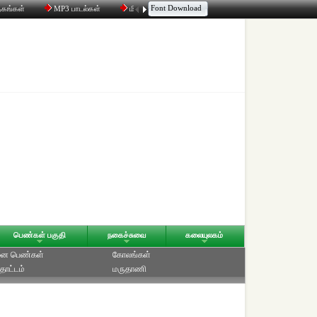
Font Download
தகங்கள்
MP3 பாடல்கள்
மின்னஞ்சல்
திரட்டி
உரையாடல்
பெண்கள் பகுதி
நகைச்சுவை
கலையுலகம்
ை பெண்கள்
கோலங்கள்
தோட்டம்
மருதாணி