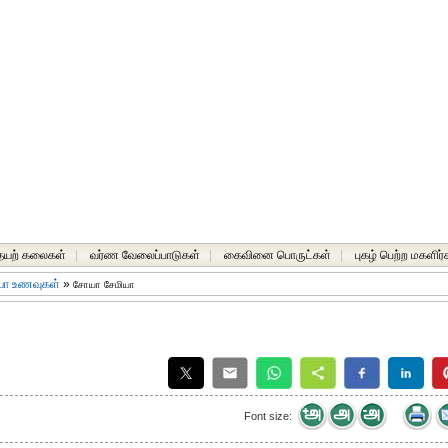
யற் கலைகள்
|
வர்ண வேலைப்பாடுகள்
|
கைவினை பொருட்கள்
|
புகழ் பெற்ற மகளிர்
யா உணவுகள்
»
சோயா சேமியா
Font size: