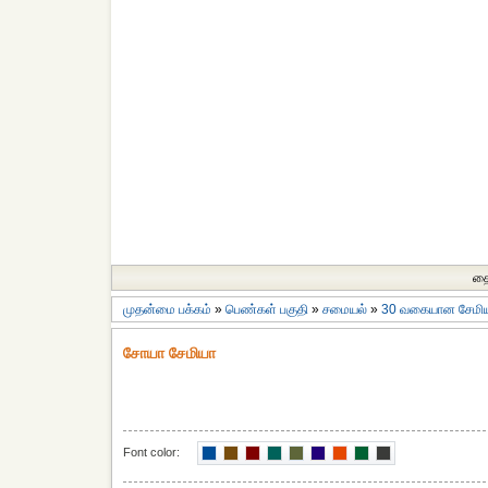
தை
முதன்மை பக்கம்
»
பெண்கள் பகுதி
»
சமையல்
»
30 வகையான சேமி
சோயா சேமியா
Font color: