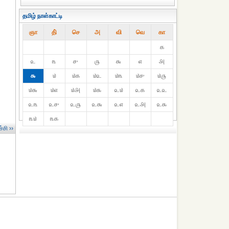
தமிழ் நாள்காட்டி
ஞா
தி்
செ
அ
வி
வெ
கா
௧
௨
௩
௪
௫
௬
௭
௮
௯
௰
௰௧
௰௨
௰௩
௰௪
௰௫
௰௬
௰௭
௰௮
௰௯
௨௰
௨௧
௨௨
௨௩
௨௪
௨௫
௨௬
௨௭
௨௮
௨௯
௩௰
௩௧
்சி ››