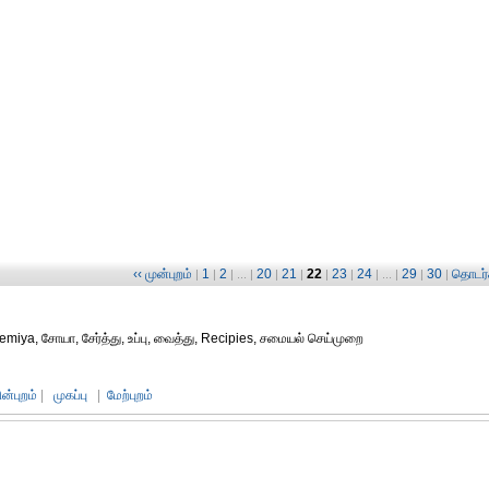
‹‹ முன்புறம்
1
2
20
21
22
23
24
29
30
தொடர்ச
|
|
| ... |
|
|
|
|
| ... |
|
|
a, சோயா, சேர்த்து, உப்பு, வைத்து, Recipies, சமையல் செய்முறை
ின்புறம்
|
முகப்பு
|
மேற்புறம்