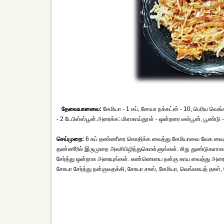
தேவையானவை:
சேமியா - 1 கப், சோயா நக்கட்ஸ் - 10, பெரிய வெங்க
- 2 டேபிள்ஸ்பூன்.அரைக்க: மிளகாய்தூள் - ஒன்றரை டீஸ்பூன், பூண்டு - 
செய்முறை:
6 கப் தண்ணீரை கொதிக்க வைத்து சேமியாவை வேக வைத்து வட
தண்ணீரில் இருமுறை அலசிபிழிந்துகொள்ளுங்கள். சிறு துண்டுகளாக ந
சேர்த்து ஒன்றாக அரையுங்கள். எண்ணெயை நன்கு காய வைத்து அரைத்த 
சோயா சேர்த்து நன்குவதக்கி, சோயா சாஸ், சேமியா, வெங்காயத் தாள், 