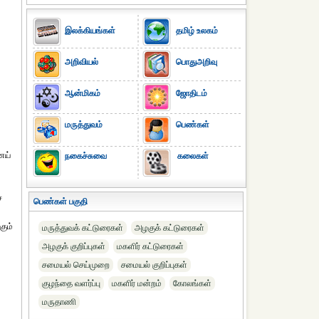
இலக்கியங்கள்
தமிழ் உலகம்
அறிவியல்
பொதுஅறிவு
ஆன்மிகம்
ஜோதிடம்
மருத்துவம்
பெண்கள்
ெய்
நகைச்சுவை
கலைகள்
ை
பெண்கள் பகுதி
கும்
மருத்துவக் கட்டுரைகள்
அழகுக் கட்டுரைகள்
அழகுக் குறிப்புகள்
மகளிர் கட்டுரைகள்
சமையல் செய்முறை
சமையல் குறிப்புகள்
குழந்தை வளர்ப்பு
மகளிர் மன்றம்
கோலங்கள்
மருதாணி