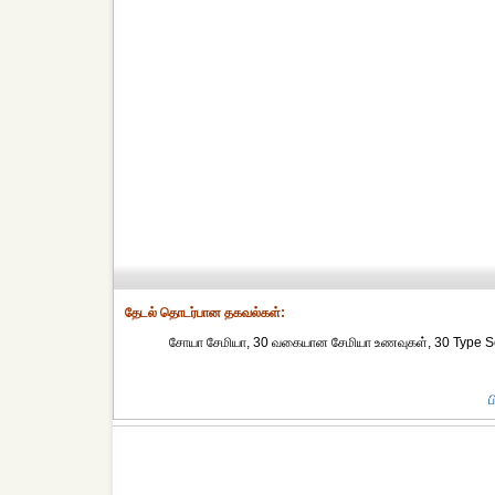
தேட‌ல் தொட‌ர்பான தகவ‌ல்க‌ள்:
சோயா சேமியா, 30 வகையான சேமியா உணவுகள், 30 Type Semiy
ப