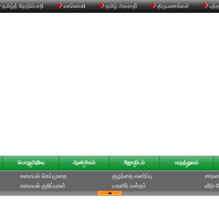
தமிழ்த் தேடுபொறி
வானொலி
தமிழ் அகராதி்
திருமணங்கள்
புத்
பொதுஅறிவு
ஆன்மிகம்
ஜோதிடம்
மருத்துவம்
சமையல் செய்முறை
குழந்தை வளர்ப்பு
சாதன
சமையல் குறிப்புகள்
மகளிர் மன்றம்
வீடு-