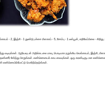
யம் - 2, இஞ்சி - 1 துண்டு,பச்சை மிளகாய் - 5, சோம்பு - 1 டீஸ்பூன், கறிவேப்பிலை - சிறிது, உ
 வடியுங்கள். ஆறியவுடன் அதில்கடலை மாவு, பொடியாக நறுக்கிய வெங்காயம், இஞ்சி, மிளக
ிறிது தண்ணீர் சேர்த்து பிசறுங்கள். எண்ணெயைக் காய வையுங்கள். ஒரு கரண்டிசூடான எண்ண
ள்ளி எண்ணெயில்போட்டு பொரித்தெடுங்கள்.