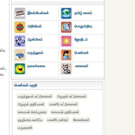
இலக்கியங்கள்
தமிழ் உலகம்
அறிவியல்
பொதுஅறிவு
ஆன்மிகம்
ஜோதிடம்
ப்பு
மருத்துவம்
பெண்கள்
நகைச்சுவை
கலைகள்
ாய்,
ெயை
பெண்கள் பகுதி
மருத்துவக் கட்டுரைகள்
அழகுக் கட்டுரைகள்
அழகுக் குறிப்புகள்
மகளிர் கட்டுரைகள்
சமையல் செய்முறை
சமையல் குறிப்புகள்
குழந்தை வளர்ப்பு
மகளிர் மன்றம்
கோலங்கள்
மருதாணி