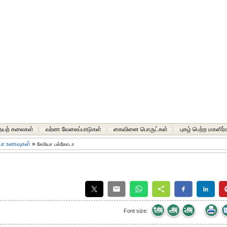
யற் கலைகள்
|
வர்ண வேலைப்பாடுகள்
|
கைவினை பொருட்கள்
|
புகழ் பெற்ற மகளிர்
யா உணவுகள்
»
சேமியா பக்கோடா
Font size: