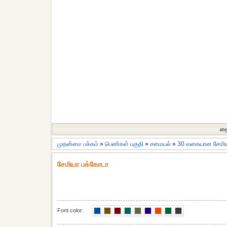
தை
முதன்மை பக்கம்
»
பெண்கள் பகுதி
»
சமையல்
»
30 வகையான சேமி
சேமியா பக்கோடா
Font color: