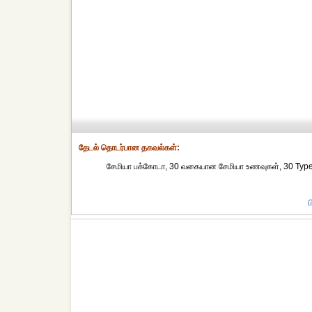
தேட‌ல் தொட‌ர்பான தகவ‌ல்க‌ள்:
சேமியா பக்கோடா, 30 வகையான சேமியா உணவுகள், 30 Type
ப