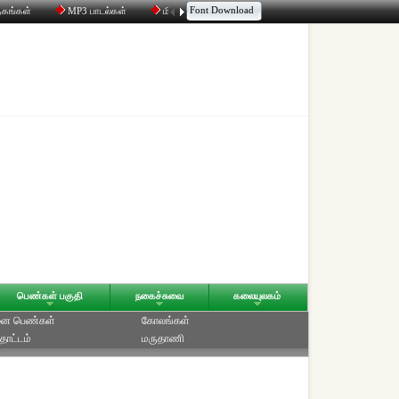
Font Download
தகங்கள்
MP3 பாடல்கள்
மின்னஞ்சல்
திரட்டி
உரையாடல்
பெண்கள் பகுதி
நகைச்சுவை
கலையுலகம்
ை பெண்கள்
கோலங்கள்
தோட்டம்
மருதாணி