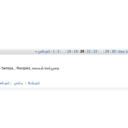
‹‹ முன்புறம்
1
2
18
19
20
21
22
29
30
தொடர்ச
|
|
| ... |
|
|
|
|
| ... |
|
|
 Semiya, , Recipies, சமையல் செய்முறை
ின்புறம்
|
முகப்பு
|
மேற்புறம்