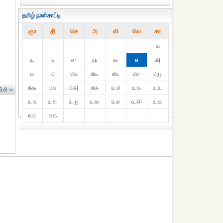
தமிழ் நாள்காட்டி
ஞா
தி்
செ
அ
வி
வெ
கா
௧
௨
௩
௪
௫
௬
௭
௮
௯
௰
௰௧
௰௨
௰௩
௰௪
௰௫
௰௬
௰௭
௰௮
௰௯
௨௰
௨௧
௨௨
்சி ››
௨௩
௨௪
௨௫
௨௬
௨௭
௨௮
௨௯
௩௰
௩௧