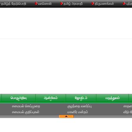
தமிழ்த் தேடுபொறி
வானொலி
தமிழ் அகராதி்
திருமணங்கள்
புத்
பொதுஅறிவு
ஆன்மிகம்
ஜோதிடம்
மருத்துவம்
சமையல் செய்முறை
குழந்தை வளர்ப்பு
சாதன
சமையல் குறிப்புகள்
மகளிர் மன்றம்
வீடு-