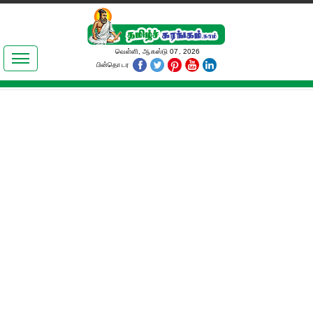
இலக்கியங்கள்
வெள்ளி, ஆகஸ்டு 07, 2026
பின்தொடர
தமிழ் உலகம்
அறிவியல்
பொதுஅறிவு
ஆன்மிகம்
ஜோதிடம்
மருத்துவம்
பெண்கள் பகுதி
நகைச்சுவை
கலையுலகம்