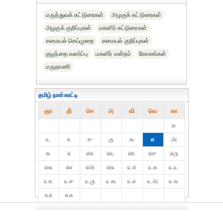
மருத்துவக் கட்டுரைகள்
அழகுக் கட்டுரைகள்
அழகுக் குறிப்புகள்
மகளிர் கட்டுரைகள்
சமையல் செய்முறை
சமையல் குறிப்புகள்
குழந்தை வளர்ப்பு
மகளிர் மன்றம்
கோலங்கள்
மருதாணி
தமிழ் நாள்காட்டி
ஞா
தி்
செ
அ
வி
வெ
கா
௧
௨
௩
௪
௫
௬
௭
௮
௯
௰
௰௧
௰௨
௰௩
௰௪
௰௫
௰௬
௰௭
௰௮
௰௯
௨௰
௨௧
௨௨
௨௩
௨௪
௨௫
௨௬
௨௭
௨௮
௨௯
௩௰
௩௧