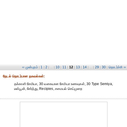
‹‹ முன்புறம்
1
2
10
11
12
13
14
29
30
தொடர்ச்சி ››
|
|
| ... |
|
|
|
|
| ... |
|
|
தேட‌ல் தொட‌ர்பான தகவ‌ல்க‌ள்:
தக்காளி சேமியா, 30 வகையான சேமியா உணவுகள், 30 Type Semiya,
டீஸ்பூன், சேர்த்து, Recipies, சமையல் செய்முறை