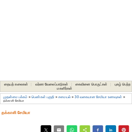
தையற் கலைகள்
|
வர்ண வேலைப்பாடுகள்
|
கைவினை பொருட்கள்
|
புகழ் பெற்ற
மகளிர்கள்
முதன்மை பக்கம்
»
பெண்கள் பகுதி
»
சமையல்
»
30 வகையான சேமியா உணவுகள்
»
தக்காளி சேமியா
தக்காளி சேமியா