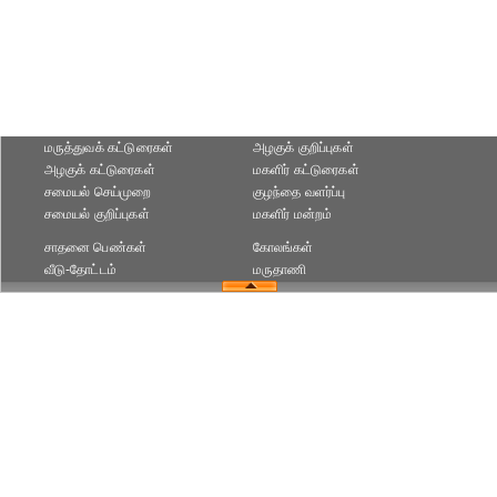
மருத்துவக் கட்டுரைகள்
அழகுக் குறிப்புகள்
அழகுக் கட்டுரைகள்
மகளிர் கட்டுரைகள்
சமையல் செய்முறை
குழந்தை வளர்ப்பு
சமையல் குறிப்புகள்
மகளிர் மன்றம்
சாதனை பெண்கள்
கோலங்கள்
வீடு-தோட்டம்
மருதாணி