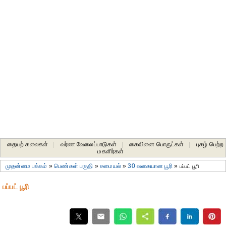
தையற் கலைகள்
|
வர்ண வேலைப்பாடுகள்
|
கைவினை பொருட்கள்
|
புகழ் பெற்ற
மகளிர்கள்
முதன்மை பக்கம்
»
பெண்கள் பகுதி
»
சமையல்
»
30 வகையான பூரி
»
பப்பட் பூரி
பப்பட் பூரி