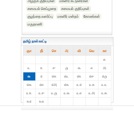
அழகுக் குறிப்புகள்
மகளிர் கட்டுரைகள்
சமையல் செய்முறை
சமையல் குறிப்புகள்
குழந்தை வளர்ப்பு
மகளிர் மன்றம்
கோலங்கள்
மருதாணி
தமிழ் நாள்காட்டி
ஞா
தி்
செ
அ
வி
வெ
கா
௧
௨
௩
௪
௫
௬
௭
௮
௯
௰
௰௧
௰௨
௰௩
௰௪
௰௫
௰௬
௰௭
௰௮
௰௯
௨௰
௨௧
௨௨
௨௩
௨௪
௨௫
௨௬
௨௭
௨௮
௨௯
௩௰
௩௧