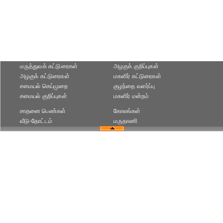
மருத்துவக் கட்டுரைகள்
அழகுக் குறிப்புகள்
அழகுக் கட்டுரைகள்
மகளிர் கட்டுரைகள்
சமையல் செய்முறை
குழந்தை வளர்ப்பு
சமையல் குறிப்புகள்
மகளிர் மன்றம்
சாதனை பெண்கள்
கோலங்கள்
வீடு-தோட்டம்
மருதாணி