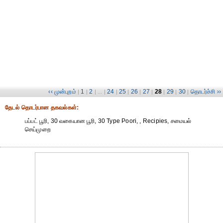
‹‹ முன்புறம்
1
2
24
25
26
27
28
29
30
தொடர்ச்சி ››
|
|
| ... |
|
|
|
|
|
|
|
தேட‌ல் தொட‌ர்பான தகவ‌ல்க‌ள்:
பப்பட் பூரி, 30 வகையான பூரி, 30 Type Poori, , Recipies, சமையல்
செய்முறை