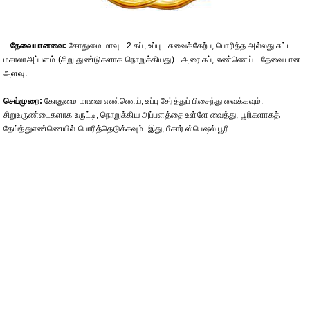
தேவையானவை:
கோதுமை மாவு - 2 கப், உப்பு - சுவைக்கேற்ப, பொரித்த அல்லது சுட்ட
மசாலாஅப்பளம் (சிறு துண்டுகளாக நொறுக்கியது) - அரை கப், எண்ணெய் - தேவையான
அளவு.
செய்முறை:
கோதுமை மாவை எண்ணெய், உப்பு சேர்த்துப் பிசைந்து வைக்கவும்.
சிறுஉருண்டைகளாக உருட்டி, நொறுக்கிய அப்பளத்தை உள்ளே வைத்து, பூரிகளாகத்
தேய்த்துஎண்ணெயில் பொரித்தெடுக்கவும். இது, பீகார் ஸ்பெஷல் பூரி.