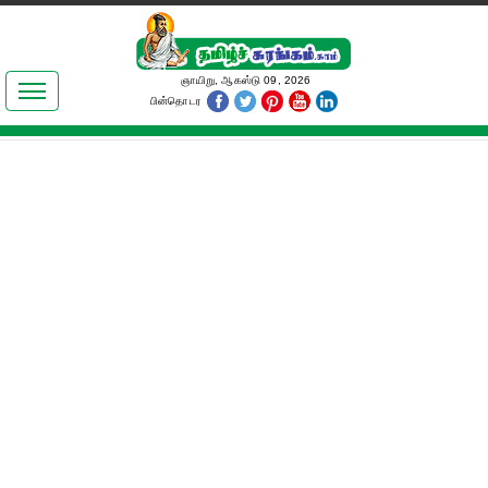
இலக்கியங்கள்
ஞாயிறு, ஆகஸ்டு 09, 2026
பின்தொடர
தமிழ் உலகம்
அறிவியல்
பொதுஅறிவு
ஆன்மிகம்
ஜோதிடம்
மருத்துவம்
பெண்கள் பகுதி
நகைச்சுவை
கலையுலகம்