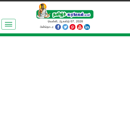
இலக்கியங்கள்
வெள்ளி, ஆகஸ்டு 07, 2026
பின்தொடர
தமிழ் உலகம்
அறிவியல்
பொதுஅறிவு
ஆன்மிகம்
ஜோதிடம்
மருத்துவம்
பெண்கள் பகுதி
நகைச்சுவை
கலையுலகம்