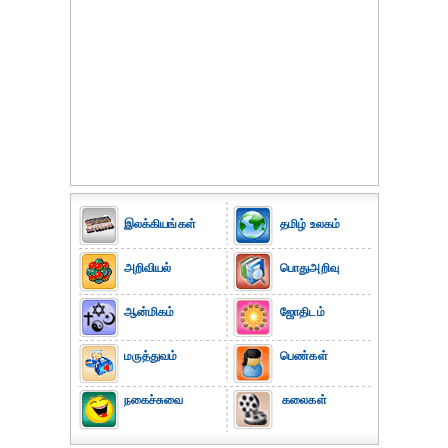
இலக்கியங்கள்
தமிழ் உலகம்
அறிவியல்
பொதுஅறிவு
ஆன்மிகம்
ஜோதிடம்
மருத்துவம்
பெண்கள்
நகைச்சுவை
கலைகள்