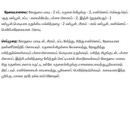
தேவையானவை:
கோதுமை மாவு - 2 கப், உருளைக்கிழங்கு - 2, எண்ணெய் அல்லது நெய்
-ஒரு டீஸ்பூன், உப்பு - சுவைக்கேற்ப, பச்சை மிளகாய் - 2, இஞ்சி (துருவியது) - 1
டீஸ்பூன்,பொடியாக நறுக்கிய மல்லித்தழை - 2 டீஸ்பூன், சீரகம் - கால் டீஸ்பூன், எண்ணெய் -
பொரிக்கதேவையான அளவு.
செய்முறை:
கோதுமை மாவுடன், சீரகம், உப்பு சேர்த்து, சிறிது எண்ணெய், தேவையான
தண்ணீர்ஊற்றிப் பிசையவும். உருளைக்கிழங்கை வேகவைத்து, தோலுரித்து
மசித்துக்கொள்ளவும்.பச்சைமிளகாயைப் பொடியாக நறுக்கவும். மசித்த கிழங்குடன், பச்சை
மிளகாய், இஞ்சி,மல்லித்தழை சேர்த்துக் கெட்டியாகக் கிளறிவைக்கவும்.கோதுமை மாவை
சிறு உருண்டைகளாக உருட்டி, உள்ளே உருளைக்கிழங்கு மசாலாவை வைத்து,பூரிகளாகத்
திரட்டவும். எண்ணெயைக் காயவைத்து, பூரிகளைப் பொரித்தெடுக்கவும். சுவையானஇந்த
பூரிக்கு, மசாலா தயிர் நல்ல காம்பினேஷன்.