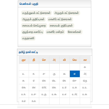
பெண்கள் பகுதி
மருத்துவக் கட்டுரைகள்
அழகுக் கட்டுரைகள்
அழகுக் குறிப்புகள்
மகளிர் கட்டுரைகள்
சமையல் செய்முறை
சமையல் குறிப்புகள்
குழந்தை வளர்ப்பு
மகளிர் மன்றம்
கோலங்கள்
மருதாணி
தமிழ் நாள்காட்டி
ஞா
தி்
செ
அ
வி
வெ
கா
௧
௨
௩
௪
௫
௬
௭
௮
௯
௰
௰௧
௰௨
௰௩
௰௪
௰௫
௰௬
௰௭
௰௮
௰௯
௨௰
௨௧
௨௨
௨௩
௨௪
௨௫
௨௬
௨௭
௨௮
௨௯
௩௰
௩௧