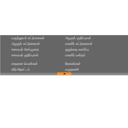
மருத்துவக் கட்டுரைகள்
அழகுக் குறிப்புகள்
அழகுக் கட்டுரைகள்
மகளிர் கட்டுரைகள்
சமையல் செய்முறை
குழந்தை வளர்ப்பு
சமையல் குறிப்புகள்
மகளிர் மன்றம்
சாதனை பெண்கள்
கோலங்கள்
வீடு-தோட்டம்
மருதாணி