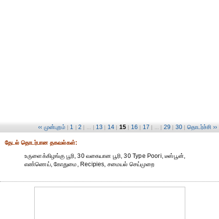
‹‹ முன்புறம்
1
2
13
14
15
16
17
29
30
தொடர்ச்சி ››
|
|
| ... |
|
|
|
|
| ... |
|
|
தேட‌ல் தொட‌ர்பான தகவ‌ல்க‌ள்:
உருளைக்கிழங்கு பூரி, 30 வகையான பூரி, 30 Type Poori, டீஸ்பூன்,
எண்ணெய், கோதுமை, Recipies, சமையல் செய்முறை