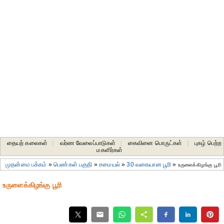
தையற் கலைகள்
|
வர்ண வேலைப்பாடுகள்
|
கைவினை பொருட்கள்
|
புகழ் பெற்ற
மகளிர்கள்
முதன்மை பக்கம்
»
பெண்கள் பகுதி
»
சமையல்
»
30 வகையான பூரி
»
உருளைக்கிழங்கு பூரி
உருளைக்கிழங்கு பூரி