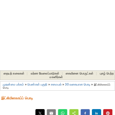
தையற் கலைகள்
|
வர்ண வேலைப்பாடுகள்
|
கைவினை பொருட்கள்
|
புகழ் பெற்ற
மகளிர்கள்
முதன்மை பக்கம்
»
பெண்கள் பகுதி
»
சமையல்
»
30 வகையான பொடி
»
இட்லிமிளகாய்ப்
பொடி
இட்லிமிளகாய்ப் பொடி