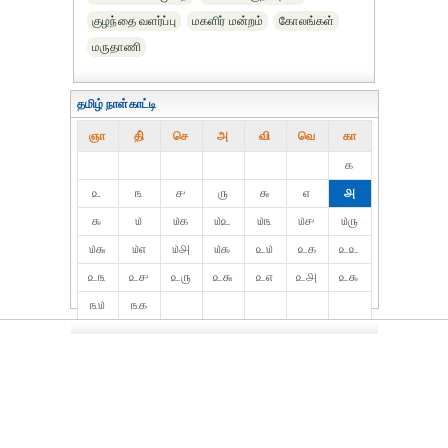
குழந்தை வளர்ப்பு
மகளிர் மன்றம்
கோலங்கள்
மருதாணி
தமிழ் நாள்காட்டி
ஞா
தி்
செ
அ
வி
வெ
கா
௧
௨
௩
௪
௫
௬
௭
௮
௯
௰
௰௧
௰௨
௰௩
௰௪
௰௫
௰௬
௰௭
௰௮
௰௯
௨௰
௨௧
௨௨
௨௩
௨௪
௨௫
௨௬
௨௭
௨௮
௨௯
௩௰
௩௧