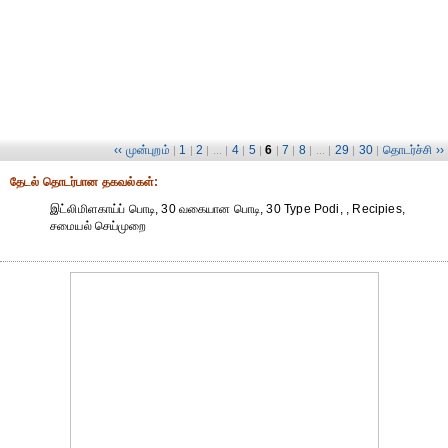
‹‹ முன்புறம்
1
2
4
5
6
7
8
29
30
தொடர்ச்சி ››
|
|
| ... |
|
|
|
|
| ... |
|
|
தேட‌ல் தொட‌ர்பான தகவ‌ல்க‌ள்:
இட்லிமிளகாய்ப் பொடி, 30 வகையான பொடி, 30 Type Podi, , Recipies,
சமையல் செய்முறை