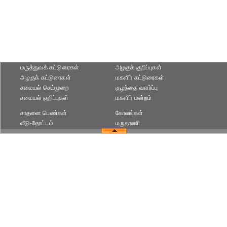
மருத்துவக் கட்டுரைகள்
அழகுக் குறிப்புகள்
அழகுக் கட்டுரைகள்
மகளிர் கட்டுரைகள்
சமையல் செய்முறை
குழந்தை வளர்ப்பு
சமையல் குறிப்புகள்
மகளிர் மன்றம்
சாதனை பெண்கள்
கோலங்கள்
வீடு-தோட்டம்
மருதாணி