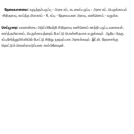
தேவையானவை:
உளுத்தம்பருப்பு - அரை கப், கடலைப்பருப்பு - அரை கப், பெருங்காயம்
-சிறிதளவு, காய்ந்த மிளகாய் - 6, உப்பு - தேவையான அளவு, எண்ணெய் - வறுக்க.
செய்முறை:
வாணலியை அடுப்பிலேற்றி சிறிதளவு எண்ணெய் ஊற்றி பருப்பு வகைகள்,
காய்ந்தமிளகாய், பெருங்காயத்தைப் போட்டு பொன்னிறமாக வறுக்கவும். ஆறிய பிறகு,
உப்புசேர்த்துமிக்ஸியில் போட்டு சிறிது நறநறப்பாக அரைக்கவும். இட்லி, தோசைக்கு
தொட்டுக் கொள்ளஎடுப்பான காம்பினேஷன்.