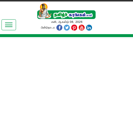
இலக்கியங்கள்
சனி, ஆகஸ்டு 08, 2026
பின்தொடர
தமிழ் உலகம்
அறிவியல்
பொதுஅறிவு
ஆன்மிகம்
ஜோதிடம்
மருத்துவம்
பெண்கள் பகுதி
நகைச்சுவை
கலையுலகம்