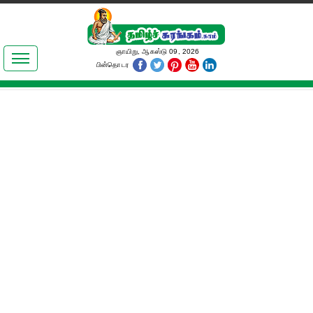
இலக்கியங்கள்
ஞாயிறு, ஆகஸ்டு 09, 2026
பின்தொடர
தமிழ் உலகம்
அறிவியல்
பொதுஅறிவு
ஆன்மிகம்
ஜோதிடம்
மருத்துவம்
பெண்கள் பகுதி
நகைச்சுவை
கலையுலகம்