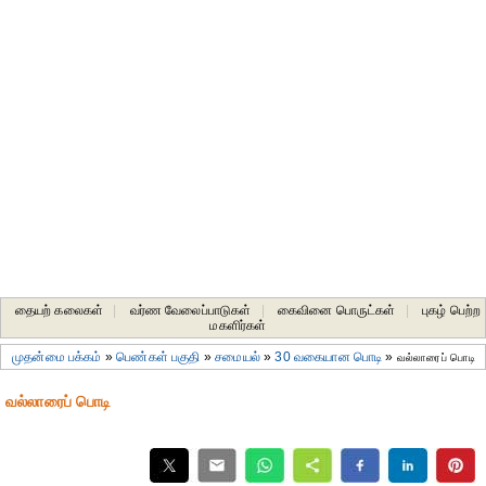
தையற் கலைகள்
|
வர்ண வேலைப்பாடுகள்
|
கைவினை பொருட்கள்
|
புகழ் பெற்ற
மகளிர்கள்
முதன்மை பக்கம்
»
பெண்கள் பகுதி
»
சமையல்
»
30 வகையான பொடி
»
வல்லாரைப் பொடி
வல்லாரைப் பொடி