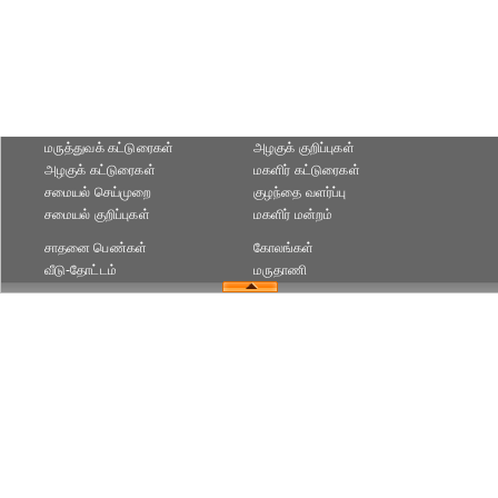
மருத்துவக் கட்டுரைகள்
அழகுக் குறிப்புகள்
அழகுக் கட்டுரைகள்
மகளிர் கட்டுரைகள்
சமையல் செய்முறை
குழந்தை வளர்ப்பு
சமையல் குறிப்புகள்
மகளிர் மன்றம்
சாதனை பெண்கள்
கோலங்கள்
வீடு-தோட்டம்
மருதாணி