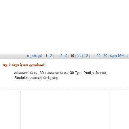
‹‹ முன்புறம்
1
2
8
9
10
11
12
29
30
தொடர்ச்சி ››
|
|
| ... |
|
|
|
|
| ... |
|
|
தேட‌ல் தொட‌ர்பான தகவ‌ல்க‌ள்:
வல்லாரைப் பொடி, 30 வகையான பொடி, 30 Type Podi, வல்லாரை,
Recipies, சமையல் செய்முறை