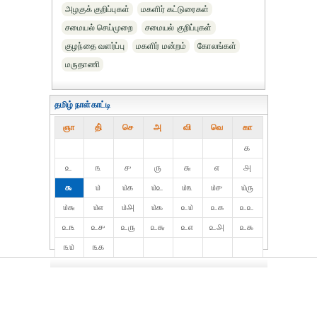
அழகுக் குறிப்புகள்
மகளிர் கட்டுரைகள்
சமையல் செய்முறை
சமையல் குறிப்புகள்
குழந்தை வளர்ப்பு
மகளிர் மன்றம்
கோலங்கள்
மருதாணி
தமிழ் நாள்காட்டி
ஞா
தி்
செ
அ
வி
வெ
கா
௧
௨
௩
௪
௫
௬
௭
௮
௯
௰
௰௧
௰௨
௰௩
௰௪
௰௫
௰௬
௰௭
௰௮
௰௯
௨௰
௨௧
௨௨
௨௩
௨௪
௨௫
௨௬
௨௭
௨௮
௨௯
௩௰
௩௧