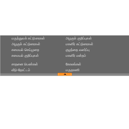
மருத்துவக் கட்டுரைகள்
அழகுக் குறிப்புகள்
அழகுக் கட்டுரைகள்
மகளிர் கட்டுரைகள்
சமையல் செய்முறை
குழந்தை வளர்ப்பு
சமையல் குறிப்புகள்
மகளிர் மன்றம்
சாதனை பெண்கள்
கோலங்கள்
வீடு-தோட்டம்
மருதாணி