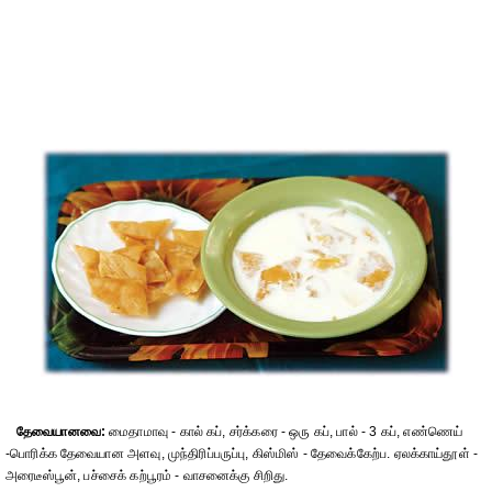
தேவையானவை:
மைதாமாவு - கால் கப், சர்க்கரை - ஒரு கப், பால் - 3 கப், எண்ணெய்
-பொரிக்க தேவையான அளவு, முந்திரிப்பருப்பு, கிஸ்மிஸ் - தேவைக்கேற்ப. ஏலக்காய்தூள் -
அரைடீஸ்பூன், பச்சைக் கற்பூரம் - வாசனைக்கு சிறிது.