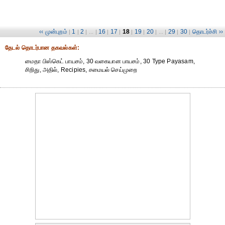
‹‹ முன்புறம்
1
2
16
17
18
19
20
29
30
தொடர்ச்சி ››
|
|
| ... |
|
|
|
|
| ... |
|
|
தேட‌ல் தொட‌ர்பான தகவ‌ல்க‌ள்:
மைதா பிஸ்கெட் பாயசம், 30 வகையான பாயசம், 30 Type Payasam,
சிறிது, அதில், Recipies, சமையல் செய்முறை