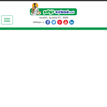
இலக்கியங்கள்
வெள்ளி, ஆகஸ்டு 07, 2026
பின்தொடர
தமிழ் உலகம்
அறிவியல்
பொதுஅறிவு
ஆன்மிகம்
ஜோதிடம்
மருத்துவம்
பெண்கள் பகுதி
நகைச்சுவை
கலையுலகம்