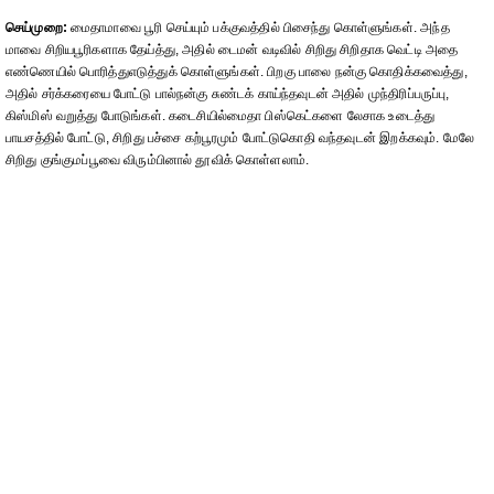
செய்முறை:
மைதாமாவை பூரி செய்யும் பக்குவத்தில் பிசைந்து கொள்ளுங்கள். அந்த
மாவை சிறியபூரிகளாக தேய்த்து, அதில் டைமன் வடிவில் சிறிது சிறிதாக வெட்டி அதை
எண்ணெயில் பொரித்துஎடுத்துக் கொள்ளுங்கள். பிறகு பாலை நன்கு கொதிக்கவைத்து,
அதில் சர்க்கரையை போட்டு பால்நன்கு சுண்டக் காய்ந்தவுடன் அதில் முந்திரிப்பருப்பு,
கிஸ்மிஸ் வறுத்து போடுங்கள். கடைசியில்மைதா பிஸ்கெட்களை லேசாக உடைத்து
பாயசத்தில் போட்டு, சிறிது பச்சை கற்பூரமும் போட்டுகொதி வந்தவுடன் இறக்கவும். மேலே
சிறிது குங்குமப்பூவை விரும்பினால் தூவிக் கொள்ளலாம்.