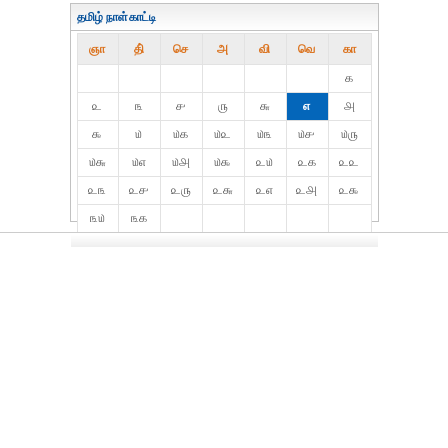
தமிழ் நாள்காட்டி
ஞா
தி்
செ
அ
வி
வெ
கா
௧
௨
௩
௪
௫
௬
௭
௮
௯
௰
௰௧
௰௨
௰௩
௰௪
௰௫
௰௬
௰௭
௰௮
௰௯
௨௰
௨௧
௨௨
௨௩
௨௪
௨௫
௨௬
௨௭
௨௮
௨௯
௩௰
௩௧