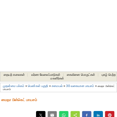
தையற் கலைகள்
|
வர்ண வேலைப்பாடுகள்
|
கைவினை பொருட்கள்
|
புகழ் பெற்ற
மகளிர்கள்
முதன்மை பக்கம்
»
பெண்கள் பகுதி
»
சமையல்
»
30 வகையான பாயசம்
»
மைதா பிஸ்கெட்
பாயசம்
மைதா பிஸ்கெட் பாயசம்