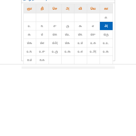
ஞா
தி்
செ
அ
வி
வெ
கா
௧
௨
௩
௪
௫
௬
௭
௮
௯
௰
௰௧
௰௨
௰௩
௰௪
௰௫
௰௬
௰௭
௰௮
௰௯
௨௰
௨௧
௨௨
௨௩
௨௪
௨௫
௨௬
௨௭
௨௮
௨௯
௩௰
௩௧