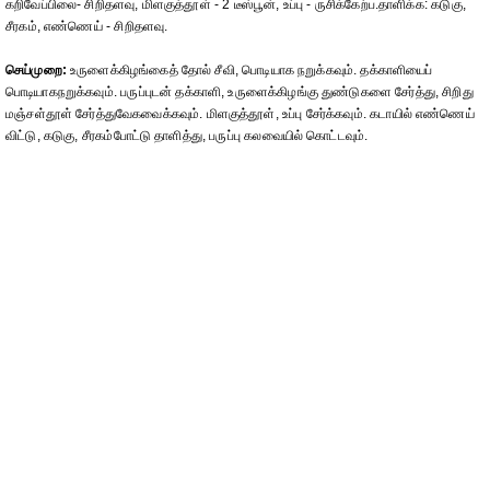
கறிவேப்பிலை- சிறிதளவு, மிளகுத்தூள் - 2 டீஸ்பூன், உப்பு - ருசிக்கேற்ப.தாளிக்க: கடுகு,
சீரகம், எண்ணெய் - சிறிதளவு.
செய்முறை:
உருளைக்கிழங்கைத் தோல் சீவி, பொடியாக நறுக்கவும். தக்காளியைப்
பொடியாகநறுக்கவும். பருப்புடன் தக்காளி, உருளைக்கிழங்கு துண்டுகளை சேர்த்து, சிறிது
மஞ்சள்தூள் சேர்த்துவேகவைக்கவும். மிளகுத்தூள், உப்பு சேர்க்கவும். கடாயில் எண்ணெய்
விட்டு, கடுகு, சீரகம்போட்டு தாளித்து, பருப்பு கலவையில் கொட்டவும்.