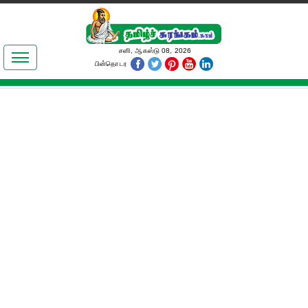
இலக்கியங்கள்
சனி, ஆகஸ்டு 08, 2026
பின்தொடர
தமிழ் உலகம்
அறிவியல்
பொதுஅறிவு
ஆன்மிகம்
ஜோதிடம்
மருத்துவம்
பெண்கள் பகுதி
நகைச்சுவை
கலையுலகம்