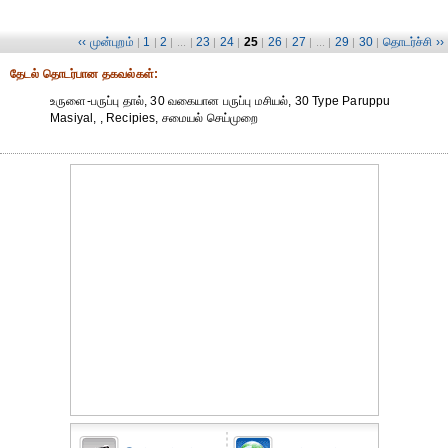
‹‹ முன்புறம்
1
2
23
24
25
26
27
29
30
தொடர்ச்சி ››
|
|
| ... |
|
|
|
|
| ... |
|
|
தேட‌ல் தொட‌ர்பான தகவ‌ல்க‌ள்:
உருளை-பருப்பு தால், 30 வகையான பருப்பு மசியல், 30 Type Paruppu
Masiyal, , Recipies, சமையல் செய்முறை