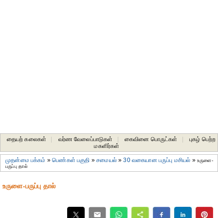
தையற் கலைகள்
|
வர்ண வேலைப்பாடுகள்
|
கைவினை பொருட்கள்
|
புகழ் பெற்ற
மகளிர்கள்
முதன்மை பக்கம்
»
பெண்கள் பகுதி
»
சமையல்
»
30 வகையான பருப்பு மசியல்
»
உருளை-
பருப்பு தால்
உருளை-பருப்பு தால்