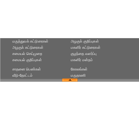
மருத்துவக் கட்டுரைகள்
அழகுக் குறிப்புகள்
அழகுக் கட்டுரைகள்
மகளிர் கட்டுரைகள்
சமையல் செய்முறை
குழந்தை வளர்ப்பு
சமையல் குறிப்புகள்
மகளிர் மன்றம்
சாதனை பெண்கள்
கோலங்கள்
வீடு-தோட்டம்
மருதாணி