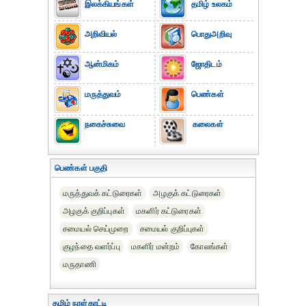
இலக்கியங்கள்
தமிழ் உலகம்
அறிவியல்
பொதுஅறிவு
ஆன்மிகம்
ஜோதிடம்
மருத்துவம்
பெண்கள்
நகைச்சுவை
கலைகள்
பெண்கள் பகுதி
மருத்துவக் கட்டுரைகள்
அழகுக் கட்டுரைகள்
அழகுக் குறிப்புகள்
மகளிர் கட்டுரைகள்
சமையல் செய்முறை
சமையல் குறிப்புகள்
குழந்தை வளர்ப்பு
மகளிர் மன்றம்
கோலங்கள்
மருதாணி
தமிழ் நாள்காட்டி