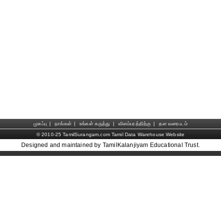
முகப்பு
|
நாங்கள்
|
உங்கள் கருத்து
|
விளம்பரத்திற்கு
|
தள வரைபடம்
© 2010-25 TamilSurangam.com Tamil Data Warehouse Website
Designed and maintained by TamilKalanjiyam Educational Trust.