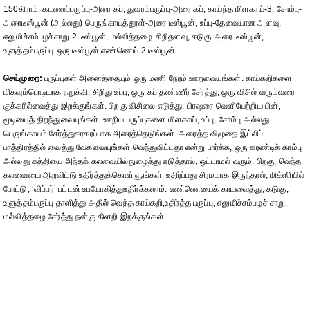
150கிராம், கடலைப்பருப்பு-அரை கப், துவரம்பருப்பு-அரை கப், காய்ந்த மிளகாய்-3, சோம்பு-
அரைடீஸ்பூன் (அல்லது) பெருங்காயத்தூள்-அரை டீஸ்பூன், உப்பு-தேவையான அளவு,
எலுமிச்சம்பழச்சாறு-2 டீஸ்பூன், மல்லித்தழை-சிறிதளவு, கடுகு-அரை டீஸ்பூன்,
உளுத்தம்பருப்பு-ஒரு டீஸ்பூன்,எண்ணெய்-2 டீஸ்பூன்.
செய்முறை:
பருப்புகள் அனைத்தையும் ஒரு மணி நேரம் ஊறவையுங்கள். காய்கறிகளை
மிகவும்பொடியாக நறுக்கி, சிறிது உப்பு, ஒரு கப் தண்ணீர் சேர்த்து, ஒரு விசில் வரும்வரை
குக்கரில்வைத்து இறக்குங்கள். பிறகு விசிலை எடுத்து, பிரஷரை வெளியேற்றிய பின்,
மூடியைத் திறந்துவையுங்கள். ஊறிய பருப்புகளை மிளகாய், உப்பு, சோம்பு அல்லது
பெருங்காயம் சேர்த்துகரகரப்பாக அரைத்தெடுங்கள். அரைத்த விழுதை இட்லிப்
பாத்திரத்தில் வைத்து வேகவையுங்கள்.வெந்துவிட்டதா என்று பார்க்க, ஒரு கரண்டிக் காம்பு
அல்லது கத்தியை அந்தக் கலவையில்நுழைத்து எடுத்தால், ஒட்டாமல் வரும். பிறகு, வெந்த
கலவையை ஆறவிட்டு உதிர்த்துக்கொள்ளுங்கள். உதிர்ப்பது சிரமமாக இருந்தால், மிக்ஸியில்
போட்டு, ‘விப்பர்’ பட்டன் உபயோகித்துஉதிர்க்கலாம். எண்ணெயைக் காயவைத்து, கடுகு,
உளுத்தம்பருப்பு தாளித்து அதில் வெந்த காய்கறி,உதிர்த்த பருப்பு, எலுமிச்சம்பழச் சாறு,
மல்லித்தழை சேர்த்து நன்கு கிளறி இறக்குங்கள்.