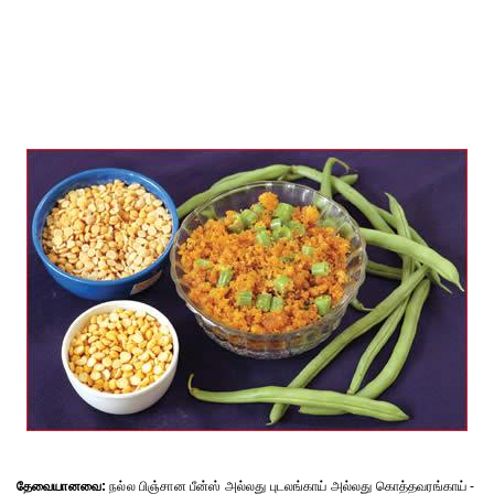
தேவையானவை:
நல்ல பிஞ்சான பீன்ஸ் அல்லது புடலங்காய் அல்லது கொத்தவரங்காய் -