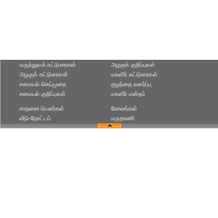
மருத்துவக் கட்டுரைகள்
அழகுக் குறிப்புகள்
அழகுக் கட்டுரைகள்
மகளிர் கட்டுரைகள்
சமையல் செய்முறை
குழந்தை வளர்ப்பு
சமையல் குறிப்புகள்
மகளிர் மன்றம்
சாதனை பெண்கள்
கோலங்கள்
வீடு-தோட்டம்
மருதாணி