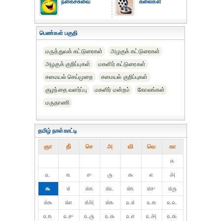
நகைச்சுவை
கலைகள்
பெண்கள் பகுதி
மருத்துவக் கட்டுரைகள்
அழகுக் கட்டுரைகள்
அழகுக் குறிப்புகள்
மகளிர் கட்டுரைகள்
சமையல் செய்முறை
சமையல் குறிப்புகள்
குழந்தை வளர்ப்பு
மகளிர் மன்றம்
கோலங்கள்
மருதாணி
தமிழ் நாள்காட்டி
ஞா
தி்
செ
அ
வி
வெ
கா
௧
௨
௩
௪
௫
௬
௭
௮
௯
௰
௰௧
௰௨
௰௩
௰௪
௰௫
௰௬
௰௭
௰௮
௰௯
௨௰
௨௧
௨௨
௨௩
௨௪
௨௫
௨௬
௨௭
௨௮
௨௯