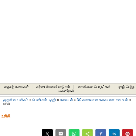
தையற் கலைகள்
|
வர்ண வேலைப்பாடுகள்
|
கைவினை பொருட்கள்
|
புகழ் பெற்ற
மகளிர்கள்
முதன்மை பக்கம்
»
பெண்கள் பகுதி
»
சமையல்
»
30 வகையான சுவையான சமையல்
»
உசிலி
உசிலி