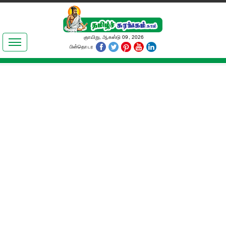
இலக்கியங்கள்
ஞாயிறு, ஆகஸ்டு 09, 2026
பின்தொடர
தமிழ் உலகம்
அறிவியல்
பொதுஅறிவு
ஆன்மிகம்
ஜோதிடம்
மருத்துவம்
பெண்கள் பகுதி
நகைச்சுவை
கலையுலகம்