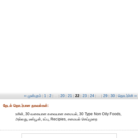
‹‹ முன்புறம்
1
2
20
21
22
23
24
29
30
தொடர்ச்சி ››
|
|
| ... |
|
|
|
|
| ... |
|
|
தேட‌ல் தொட‌ர்பான தகவ‌ல்க‌ள்:
உசிலி, 30 வகையான சுவையான சமையல், 30 Type Non Oily Foods,
அல்லது, டீஸ்பூன், உப்பு, Recipies, சமையல் செய்முறை