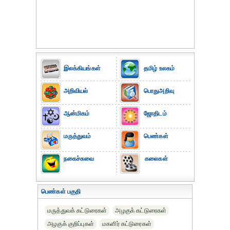
இலக்கியங்கள்
தமிழ் உலகம்
அறிவியல்
பொதுஅறிவு
ஆன்மிகம்
ஜோதிடம்
மருத்துவம்
பெண்கள்
நகைச்சுவை
கலைகள்
பெண்கள் பகுதி
மருத்துவக் கட்டுரைகள்
அழகுக் கட்டுரைகள்
அழகுக் குறிப்புகள்
மகளிர் கட்டுரைகள்