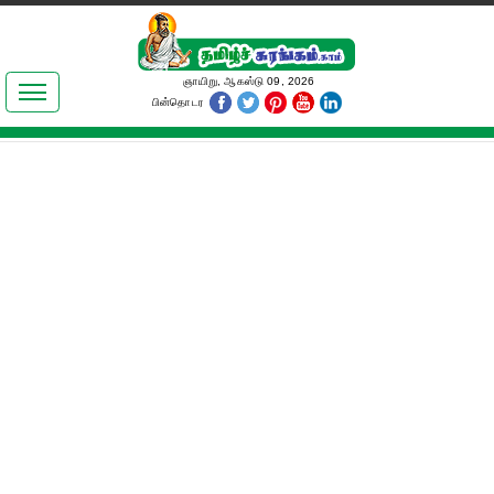
இலக்கியங்கள்
ஞாயிறு, ஆகஸ்டு 09, 2026
பின்தொடர
தமிழ் உலகம்
அறிவியல்
பொதுஅறிவு
ஆன்மிகம்
ஜோதிடம்
மருத்துவம்
பெண்கள் பகுதி
நகைச்சுவை
கலையுலகம்