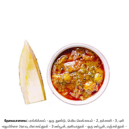
தேவையானவை:
பரங்கிக்காய் - ஒரு துண்டு, பெரிய வெங்காயம் - 2, தக்காளி - 3, புளி
-எலுமிச்சை அளவு, மிளகாய்தூள் - 3 டீஸ்பூன், தனியாதூள் - ஒரு டீஸ்பூன், மஞ்சள்தூள் -