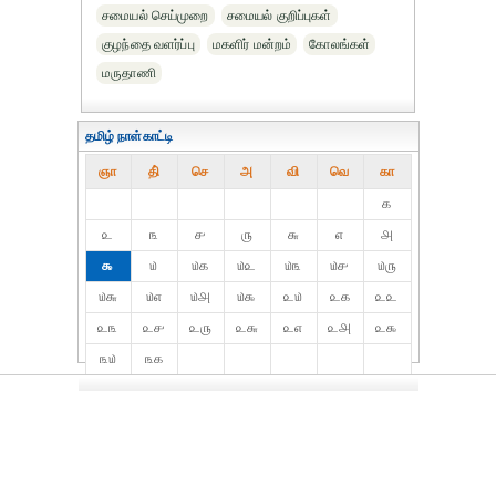
சமையல் செய்முறை
சமையல் குறிப்புகள்
குழந்தை வளர்ப்பு
மகளிர் மன்றம்
கோலங்கள்
மருதாணி
தமிழ் நாள்காட்டி
ஞா
தி்
செ
அ
வி
வெ
கா
௧
௨
௩
௪
௫
௬
௭
௮
௯
௰
௰௧
௰௨
௰௩
௰௪
௰௫
௰௬
௰௭
௰௮
௰௯
௨௰
௨௧
௨௨
௨௩
௨௪
௨௫
௨௬
௨௭
௨௮
௨௯
௩௰
௩௧