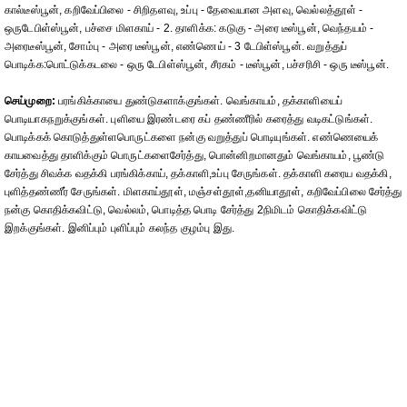
கால்டீஸ்பூன், கறிவேப்பிலை - சிறிதளவு, உப்பு - தேவையான அளவு, வெல்லத்தூள் -
ஒருடேபிள்ஸ்பூன், பச்சை மிளகாய் - 2. தாளிக்க: கடுகு - அரை டீஸ்பூன், வெந்தயம் -
அரைடீஸ்பூன், சோம்பு - அரை டீஸ்பூன், எண்ணெய் - 3 டேபிள்ஸ்பூன். வறுத்துப்
பொடிக்க:பொட்டுக்கடலை - ஒரு டேபிள்ஸ்பூன், சீரகம் - டீஸ்பூன், பச்சரிசி - ஒரு டீஸ்பூன்.
செய்முறை:
பரங்கிக்காயை துண்டுகளாக்குங்கள். வெங்காயம், தக்காளியைப்
பொடியாகநறுக்குங்கள். புளியை இரண்டரை கப் தண்ணீரில் கரைத்து வடிகட்டுங்கள்.
பொடிக்கக் கொடுத்துள்ளபொருட்களை நன்கு வறுத்துப் பொடியுங்கள். எண்ணெயைக்
காயவைத்து தாளிக்கும் பொருட்களைசேர்த்து, பொன்னிறமானதும் வெங்காயம், பூண்டு
சேர்த்து சிவக்க வதக்கி பரங்கிக்காய், தக்காளி,உப்பு சேருங்கள். தக்காளி கரைய வதக்கி,
புளித்தண்ணீர் சேருங்கள். மிளகாய்தூள், மஞ்சள்தூள்,தனியாதூள், கறிவேப்பிலை சேர்த்து
நன்கு கொதிக்கவிட்டு, வெல்லம், பொடித்த பொடி சேர்த்து 2நிமிடம் கொதிக்கவிட்டு
இறக்குங்கள். இனிப்பும் புளிப்பும் கலந்த குழம்பு இது.