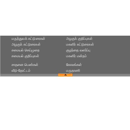
மருத்துவக் கட்டுரைகள்
அழகுக் குறிப்புகள்
அழகுக் கட்டுரைகள்
மகளிர் கட்டுரைகள்
சமையல் செய்முறை
குழந்தை வளர்ப்பு
சமையல் குறிப்புகள்
மகளிர் மன்றம்
சாதனை பெண்கள்
கோலங்கள்
வீடு-தோட்டம்
மருதாணி