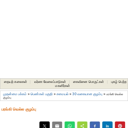
தையற் கலைகள்
|
வர்ண வேலைப்பாடுகள்
|
கைவினை பொருட்கள்
|
புகழ் பெற்ற
மகளிர்கள்
முதன்மை பக்கம்
»
பெண்கள் பகுதி
»
சமையல்
»
30 வகையான குழம்பு
»
பரங்கி வெல்ல
குழம்பு
பரங்கி வெல்ல குழம்பு