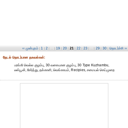
‹‹ முன்புறம்
1
2
19
20
21
22
23
29
30
தொடர்ச்சி ››
|
|
| ... |
|
|
|
|
| ... |
|
|
தேட‌ல் தொட‌ர்பான தகவ‌ல்க‌ள்:
பரங்கி வெல்ல குழம்பு, 30 வகையான குழம்பு, 30 Type Kuzhambu,
டீஸ்பூன், சேர்த்து, தக்காளி, வெங்காயம், Recipies, சமையல் செய்முறை