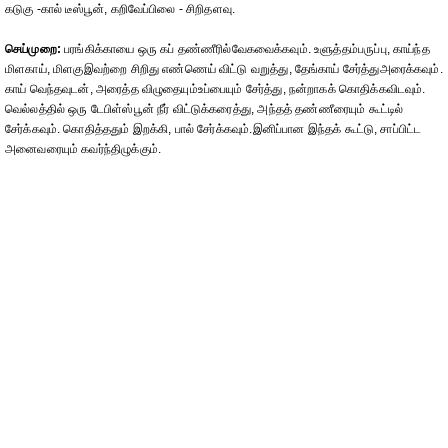
கடுகு -கால் டீஸ்பூன், கறிவேப்பிலை - சிறிதளவு.
செய்முறை:
பரங்கிக்காயை ஒரு கப் தண்ணீரில்வேகவைக்கவும். உளுத்தம்பருப்பு, காய்ந்த
மிளகாய், மிளகுஇவற்றை சிறிது எண்ணெய் விட்டு வறுத்து, தேங்காய் சேர்த்துஅரைக்கவும்.
காய் வெந்தவுடன், அரைத்த விழுதையும்உப்பையும் சேர்த்து, நன்றாகக் கொதிக்கவிடவும்.
வெல்லத்தில் ஒரு டேபிள்ஸ்பூன் நீர் விட்டுக்கரைத்து, அந்தத் தண்ணீரையும் கூட்டில்
சேர்க்கவும். கொதித்ததும் இறக்கி, பால் சேர்க்கவும்.இனிப்பான இந்தக் கூட்டு, சாப்பிட்ட
அனைவரையும் கவர்ந்திழுக்கும்.