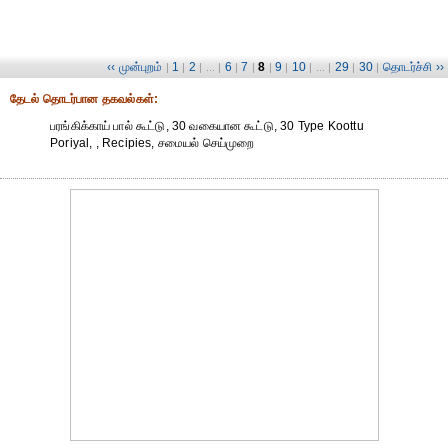
‹‹ முன்புறம்
1
2
6
7
8
9
10
29
30
தொடர்ச்சி ››
|
|
| ... |
|
|
|
|
| ... |
|
|
தேட‌ல் தொட‌ர்பான தகவ‌ல்க‌ள்:
பரங்கிக்காய் பால் கூட்டு, 30 வகையான கூட்டு, 30 Type Koottu
Poriyal, , Recipies, சமையல் செய்முறை