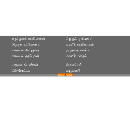
மருத்துவக் கட்டுரைகள்
அழகுக் குறிப்புகள்
அழகுக் கட்டுரைகள்
மகளிர் கட்டுரைகள்
சமையல் செய்முறை
குழந்தை வளர்ப்பு
சமையல் குறிப்புகள்
மகளிர் மன்றம்
சாதனை பெண்கள்
கோலங்கள்
வீடு-தோட்டம்
மருதாணி