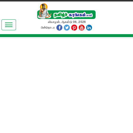
இலக்கியங்கள்
வியாழன், ஆகஸ்டு 06, 2026
பின்தொடர
தமிழ் உலகம்
அறிவியல்
பொதுஅறிவு
ஆன்மிகம்
ஜோதிடம்
மருத்துவம்
பெண்கள் பகுதி
நகைச்சுவை
கலையுலகம்