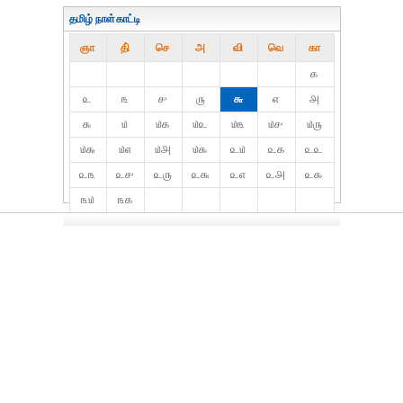
தமிழ் நாள்காட்டி
ஞா
தி்
செ
அ
வி
வெ
கா
௧
௨
௩
௪
௫
௬
௭
௮
௯
௰
௰௧
௰௨
௰௩
௰௪
௰௫
௰௬
௰௭
௰௮
௰௯
௨௰
௨௧
௨௨
௨௩
௨௪
௨௫
௨௬
௨௭
௨௮
௨௯
௩௰
௩௧