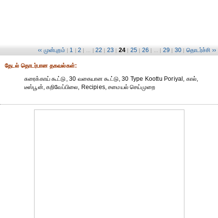
‹‹ முன்புறம்
1
2
22
23
24
25
26
29
30
தொடர்ச்சி ››
|
|
| ... |
|
|
|
|
| ... |
|
|
தேட‌ல் தொட‌ர்பான தகவ‌ல்க‌ள்:
சுரைக்காய் கூட்டு, 30 வகையான கூட்டு, 30 Type Koottu Poriyal, கால்,
டீஸ்பூன், கறிவேப்பிலை, Recipies, சமையல் செய்முறை