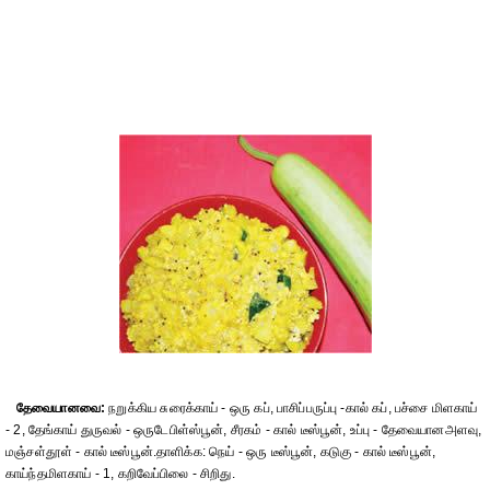
தேவையானவை:
நறுக்கிய சுரைக்காய் - ஒரு கப், பாசிப்பருப்பு -கால் கப், பச்சை மிளகாய்
- 2, தேங்காய் துருவல் - ஒருடேபிள்ஸ்பூன், சீரகம் - கால் டீஸ்பூன், உப்பு - தேவையானஅளவு,
மஞ்சள்தூள் - கால் டீஸ்பூன்.தாளிக்க: நெய் - ஒரு டீஸ்பூன், கடுகு - கால் டீஸ்பூன்,
காய்ந்தமிளகாய் - 1, கறிவேப்பிலை - சிறிது.