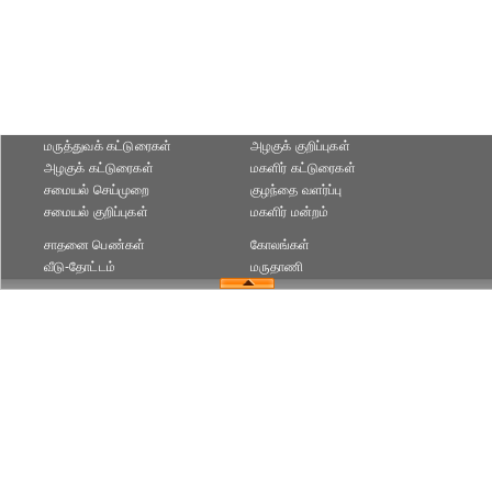
மருத்துவக் கட்டுரைகள்
அழகுக் குறிப்புகள்
அழகுக் கட்டுரைகள்
மகளிர் கட்டுரைகள்
சமையல் செய்முறை
குழந்தை வளர்ப்பு
சமையல் குறிப்புகள்
மகளிர் மன்றம்
சாதனை பெண்கள்
கோலங்கள்
வீடு-தோட்டம்
மருதாணி