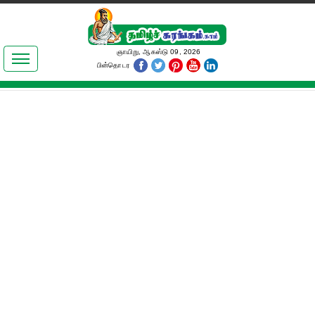
இலக்கியங்கள்
ஞாயிறு, ஆகஸ்டு 09, 2026
பின்தொடர
தமிழ் உலகம்
அறிவியல்
பொதுஅறிவு
ஆன்மிகம்
ஜோதிடம்
மருத்துவம்
பெண்கள் பகுதி
நகைச்சுவை
கலையுலகம்