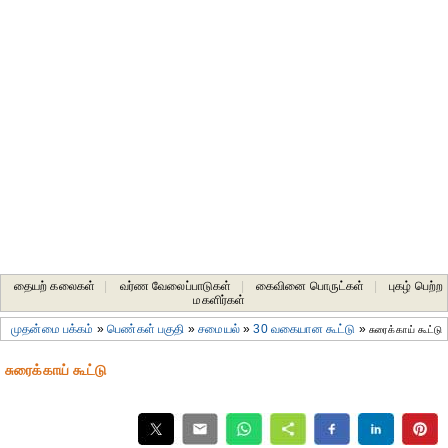
தையற் கலைகள்
|
வர்ண வேலைப்பாடுகள்
|
கைவினை பொருட்கள்
|
புகழ் பெற்ற
மகளிர்கள்
முதன்மை பக்கம்
»
பெண்கள் பகுதி
»
சமையல்
»
30 வகையான கூட்டு
»
சுரைக்காய் கூட்டு
சுரைக்காய் கூட்டு