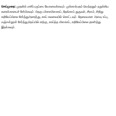
செய்முறை:
முதலில் பாசிப்பருப்பை வேகவைக்கவும். முக்கால்பதம் வெந்ததும் நறுக்கிய
சுரைக்காயைச் சேர்க்கவும். பிறகு பச்சைமிளகாய், தேங்காய் துருவல், சீரகம், சிறிது
கறிவேப்பிலை சேர்த்துஅரைத்து, காய் கலவையில் கொட்டவும். தேவையான அளவு உப்பு,
மஞ்சள்தூள் சேர்த்து,நெய்யில் கடுகு, காய்ந்த மிளகாய், கறிவேப்பிலை தாளித்து
இறக்கவும்.