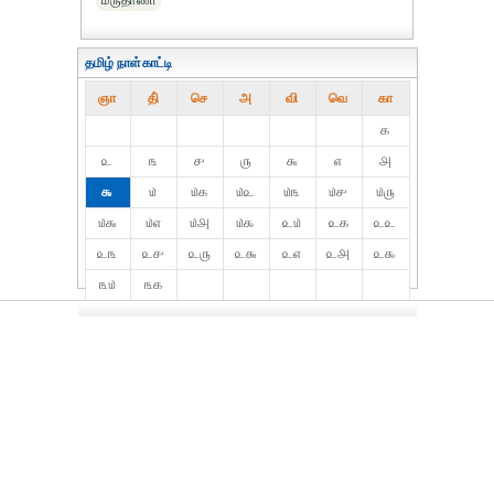
மருதாணி
தமிழ் நாள்காட்டி
ஞா
தி்
செ
அ
வி
வெ
கா
௧
௨
௩
௪
௫
௬
௭
௮
௯
௰
௰௧
௰௨
௰௩
௰௪
௰௫
௰௬
௰௭
௰௮
௰௯
௨௰
௨௧
௨௨
௨௩
௨௪
௨௫
௨௬
௨௭
௨௮
௨௯
௩௰
௩௧