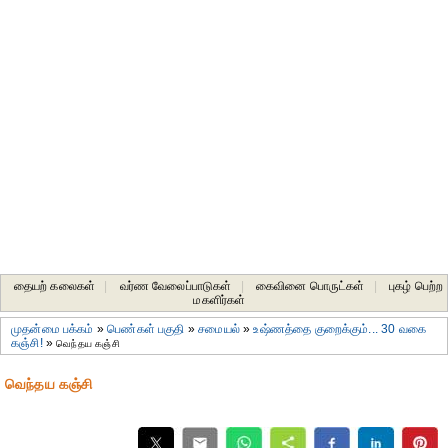
தையற் கலைகள்
|
வர்ண வேலைப்பாடுகள்
|
கைவினை பொருட்கள்
|
புகழ் பெற்ற
மகளிர்கள்
முதன்மை பக்கம்
»
பெண்கள் பகுதி
»
சமையல்
»
உஷ்ணத்தை குறைக்கும்... 30 வகை
கஞ்சி!
»
வெந்தய கஞ்சி
வெந்தய கஞ்சி