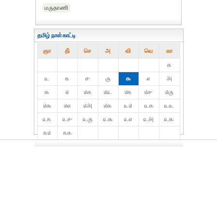
மருதாணி
தமிழ் நாள்காட்டி
ஞா
தி்
செ
அ
வி
வெ
கா
௧
௨
௩
௪
௫
௬
௭
௮
௯
௰
௰௧
௰௨
௰௩
௰௪
௰௫
௰௬
௰௭
௰௮
௰௯
௨௰
௨௧
௨௨
௨௩
௨௪
௨௫
௨௬
௨௭
௨௮
௨௯
௩௰
௩௧