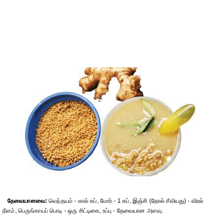
தேவையானவை:
வெந்தயம் - கால் கப், மோர் - 1 கப், இஞ்சி (தோல் சீவியது) - விரல்
நீளம், பெருங்காயப் பொடி - ஒரு சிட்டிகை, உப்பு - தேவையான அளவு.