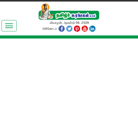
இலக்கியங்கள்
வியாழன், ஆகஸ்டு 06, 2026
பின்தொடர
தமிழ் உலகம்
அறிவியல்
பொதுஅறிவு
ஆன்மிகம்
ஜோதிடம்
மருத்துவம்
பெண்கள் பகுதி
நகைச்சுவை
கலையுலகம்