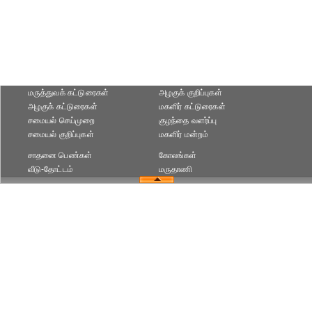
மருத்துவக் கட்டுரைகள்
அழகுக் குறிப்புகள்
அழகுக் கட்டுரைகள்
மகளிர் கட்டுரைகள்
சமையல் செய்முறை
குழந்தை வளர்ப்பு
சமையல் குறிப்புகள்
மகளிர் மன்றம்
சாதனை பெண்கள்
கோலங்கள்
வீடு-தோட்டம்
மருதாணி