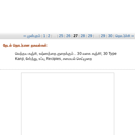
‹‹ முன்புறம்
1
2
25
26
27
28
29
29
30
தொடர்ச்சி ››
|
|
| ... |
|
|
|
|
| ... |
|
|
தேட‌ல் தொட‌ர்பான தகவ‌ல்க‌ள்:
வெந்தய கஞ்சி, உஷ்ணத்தை குறைக்கும்... 30 வகை கஞ்சி!, 30 Type
Kanji, சேர்த்து, உப்பு, Recipies, சமையல் செய்முறை