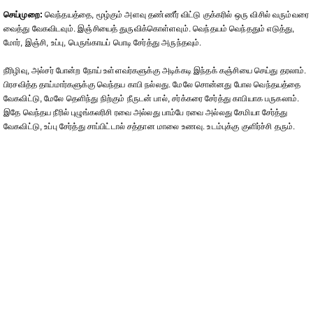
செய்முறை:
வெந்தயத்தை, மூழ்கும் அளவு தண்ணீர் விட்டு குக்கரில் ஒரு விசில் வரும்வரை
வைத்து வேகவிடவும். இஞ்சியைத் துருவிக்கொள்ளவும். வெந்தயம் வெந்ததும் எடுத்து,
மோர், இஞ்சி, உப்பு, பெருங்காயப் பொடி சேர்த்து அருந்தவும்.
நீரிழிவு, அல்சர் போன்ற நோய் உள்ளவர்களுக்கு அடிக்கடி இந்தக் கஞ்சியை செய்து தரலாம்.
பிரசவித்த தாய்மார்களுக்கு வெந்தய காபி நல்லது. மேலே சொன்னது போல வெந்தயத்தை
வேகவிட்டு, மேலே தெளிந்து நிற்கும் நீருடன் பால், சர்க்கரை சேர்த்து காபியாக பருகலாம்.
இதே வெந்தய நீரில் புழுங்கலரிசி ரவை அல்லது பாம்பே ரவை அல்லது சேமியா சேர்த்து
வேகவிட்டு, உப்பு சேர்த்து சாப்பிட்டால் சத்தான மாலை உணவு. உடம்புக்கு குளிர்ச்சி தரும்.