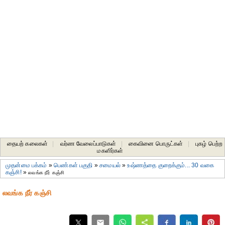
தையற் கலைகள்
|
வர்ண வேலைப்பாடுகள்
|
கைவினை பொருட்கள்
|
புகழ் பெற்ற
மகளிர்கள்
முதன்மை பக்கம்
»
பெண்கள் பகுதி
»
சமையல்
»
உஷ்ணத்தை குறைக்கும்... 30 வகை
கஞ்சி!
»
லவங்க நீர் கஞ்சி
லவங்க நீர் கஞ்சி