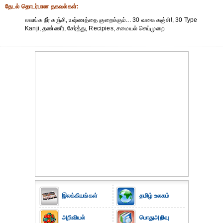
தேட‌ல் தொட‌ர்பான தகவ‌ல்க‌ள்:
லவங்க நீர் கஞ்சி, உஷ்ணத்தை குறைக்கும்... 30 வகை கஞ்சி!, 30 Type
Kanji, தண்ணீர், சேர்த்து, Recipies, சமையல் செய்முறை
இலக்கியங்கள்
தமிழ் உலகம்
அறிவியல்
பொதுஅறிவு