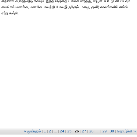
நைஸாக அரைத்தெடுக்கவும். இந்த விழுதைப் பாலில் சேர்த்து, ஸ்பூன் போட்டு சாப்பிடவும்.
லவங்கம் மணக்க, மணக்க பாஸந்தி போல இருக்கும். மழை, குளிர் காலங்களில் சாப்பிட
ஏற்ற கஞ்சி.
‹‹ முன்புறம்
1
2
24
25
26
27
28
29
30
தொடர்ச்சி ››
|
|
| ... |
|
|
|
|
| ... |
|
|