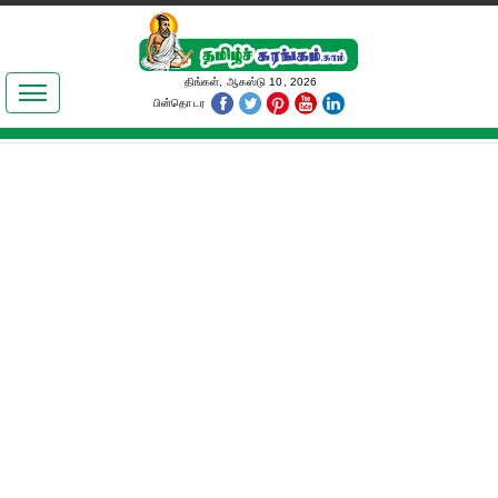
இலக்கியங்கள்
திங்கள், ஆகஸ்டு 10, 2026
பின்தொடர
தமிழ் உலகம்
அறிவியல்
பொதுஅறிவு
ஆன்மிகம்
ஜோதிடம்
மருத்துவம்
பெண்கள் பகுதி
நகைச்சுவை
கலையுலகம்