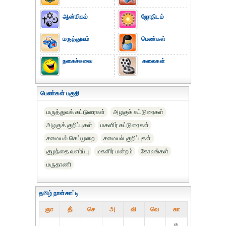
ஆன்மிகம்
ஜோதிடம்
மருத்துவம்
பெண்கள்
நகைச்சுவை
கலைகள்
பெண்கள் பகுதி
மருத்துவக் கட்டுரைகள்
அழகுக் கட்டுரைகள்
அழகுக் குறிப்புகள்
மகளிர் கட்டுரைகள்
சமையல் செய்முறை
சமையல் குறிப்புகள்
குழந்தை வளர்ப்பு
மகளிர் மன்றம்
கோலங்கள்
மருதாணி
தமிழ் நாள்காட்டி
ஞா
தி்
செ
அ
வி
வெ
கா
௧