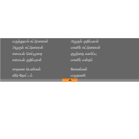
மருத்துவக் கட்டுரைகள்
அழகுக் குறிப்புகள்
அழகுக் கட்டுரைகள்
மகளிர் கட்டுரைகள்
சமையல் செய்முறை
குழந்தை வளர்ப்பு
சமையல் குறிப்புகள்
மகளிர் மன்றம்
சாதனை பெண்கள்
கோலங்கள்
வீடு-தோட்டம்
மருதாணி