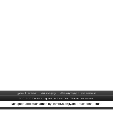
முகப்பு
|
நாங்கள்
|
உங்கள் கருத்து
|
விளம்பரத்திற்கு
|
தள வரைபடம்
© 2010-25 TamilSurangam.com Tamil Data Warehouse Website
Designed and maintained by TamilKalanjiyam Educational Trust.