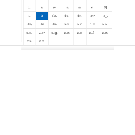
௨
௩
௪
௫
௬
௭
௮
௯
௰
௰௧
௰௨
௰௩
௰௪
௰௫
௰௬
௰௭
௰௮
௰௯
௨௰
௨௧
௨௨
௨௩
௨௪
௨௫
௨௬
௨௭
௨௮
௨௯
௩௰
௩௧