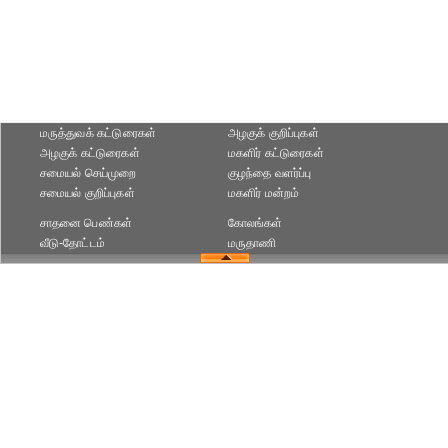
மருத்துவக் கட்டுரைகள்
அழகுக் குறிப்புகள்
அழகுக் கட்டுரைகள்
மகளிர் கட்டுரைகள்
சமையல் செய்முறை
குழந்தை வளர்ப்பு
சமையல் குறிப்புகள்
மகளிர் மன்றம்
சாதனை பெண்கள்
கோலங்கள்
வீடு-தோட்டம்
மருதாணி