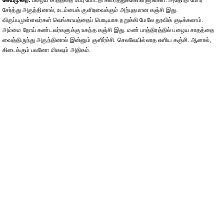
செய்முறை:
பழைய சாதத்தை உப்பு போட்டு கரைத்துக்கொள்ளுங்கள். அதோடு மோர்
சேர்த்து அருந்தினால், உடம்பைக் குளிரவைக்கும் அற்புதமான கஞ்சி இது.
விருப்பமுள்ளவர்கள் வெங்காயத்தைப் பொடியாக நறுக்கி மேலே தூவிக் குடிக்கலாம்.
அம்மை நோய் கண்டவர்களுக்கு உகந்த கஞ்சி இது. மண் பாத்திரத்தில் பழைய சாதத்தை
வைத்திருந்து அருந்தினால் இன்னும் குளிர்ச்சி. செலவேயில்லாத எளிய கஞ்சி. ஆனால்,
கிடைக்கும் பலனோ மிகவும் அதிகம்.