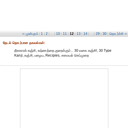
‹‹ முன்புறம்
1
2
10
11
12
13
14
29
30
தொடர்ச்சி ››
|
|
| ... |
|
|
|
|
| ... |
|
|
தேட‌ல் தொட‌ர்பான தகவ‌ல்க‌ள்:
நீராகாரக் கஞ்சி, உஷ்ணத்தை குறைக்கும்... 30 வகை கஞ்சி!, 30 Type
Kanji, கஞ்சி, பழைய, Recipies, சமையல் செய்முறை