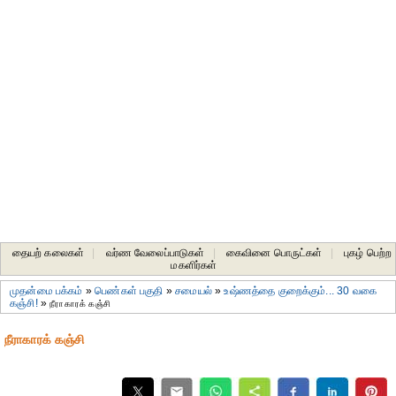
தையற் கலைகள்
|
வர்ண வேலைப்பாடுகள்
|
கைவினை பொருட்கள்
|
புகழ் பெற்ற
மகளிர்கள்
முதன்மை பக்கம்
»
பெண்கள் பகுதி
»
சமையல்
»
உஷ்ணத்தை குறைக்கும்... 30 வகை
கஞ்சி!
»
நீராகாரக் கஞ்சி
நீராகாரக் கஞ்சி