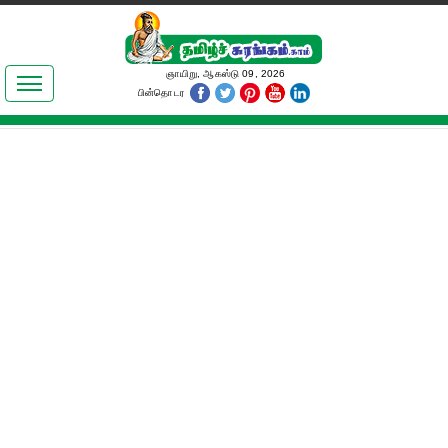
இலக்கியங்கள்
ஞாயிறு, ஆகஸ்டு 09, 2026
பின்தொடர
தமிழ் உலகம்
அறிவியல்
பொதுஅறிவு
ஆன்மிகம்
ஜோதிடம்
மருத்துவம்
பெண்கள் பகுதி
நகைச்சுவை
கலையுலகம்