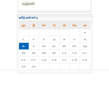
மருதாணி
தமிழ் நாள்காட்டி
ஞா
தி்
செ
அ
வி
வெ
கா
௧
௨
௩
௪
௫
௬
௭
௮
௯
௰
௰௧
௰௨
௰௩
௰௪
௰௫
௰௬
௰௭
௰௮
௰௯
௨௰
௨௧
௨௨
௨௩
௨௪
௨௫
௨௬
௨௭
௨௮
௨௯
௩௰
௩௧