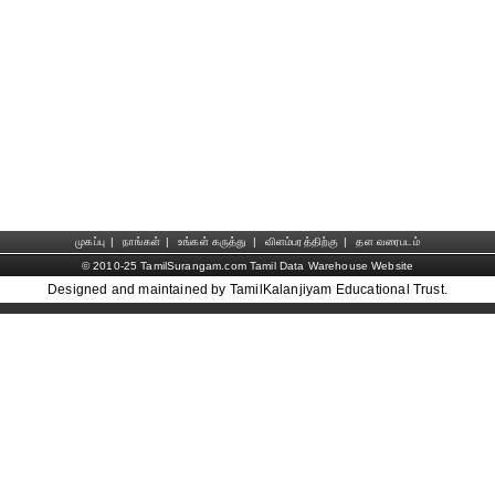
முகப்பு
|
நாங்கள்
|
உங்கள் கருத்து
|
விளம்பரத்திற்கு
|
தள வரைபடம்
© 2010-25 TamilSurangam.com Tamil Data Warehouse Website
Designed and maintained by TamilKalanjiyam Educational Trust.