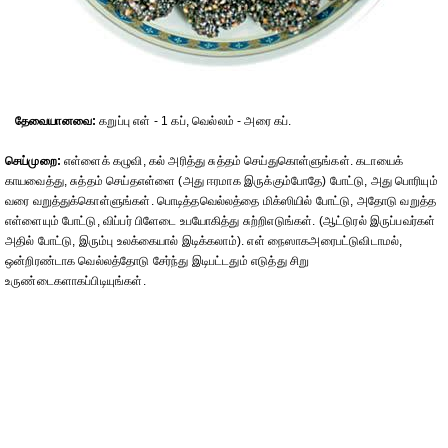
தேவையானவை:
கறுப்பு எள் - 1 கப், வெல்லம் - அரை கப்.
செய்முறை:
எள்ளைக் கழுவி, கல் அரித்து சுத்தம் செய்துகொள்ளுங்கள். கடாயைக்
காயவைத்து, சுத்தம் செய்தஎள்ளை (அது ஈரமாக இருக்கும்போதே) போட்டு, அது பொரியும்
வரை வறுத்துக்கொள்ளுங்கள். பொடித்தவெல்லத்தை மிக்ஸியில் போட்டு, அதோடு வறுத்த
எள்ளையும் போட்டு, விப்பர் பிளேடை உபயோகித்து சுற்றிஎடுங்கள். (ஆட்டுரல் இருப்பவர்கள்
அதில் போட்டு, இரும்பு உலக்கையால் இடிக்கலாம்). எள் நைஸாகஅரைபட்டுவிடாமல்,
ஒன்றிரண்டாக வெல்லத்தோடு சேர்ந்து இடிபட்டதும் எடுத்து சிறு
உருண்டைகளாகப்பிடியுங்கள்.