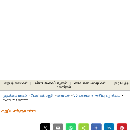
தையற் கலைகள்
|
வர்ண வேலைப்பாடுகள்
|
கைவினை பொருட்கள்
|
புகழ் பெற்ற
மகளிர்கள்
முதன்மை பக்கம்
»
பெண்கள் பகுதி
»
சமையல்
»
30 வகையான இனிப்பு உருண்டை
»
கறுப்பு எள்ளுருண்டை
கறுப்பு எள்ளுருண்டை