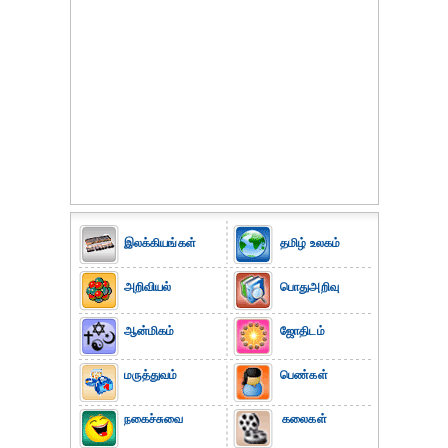
இலக்கியங்கள்
தமிழ் உலகம்
அறிவியல்
பொதுஅறிவு
ஆன்மிகம்
ஜோதிடம்
மருத்துவம்
பெண்கள்
நகைச்சுவை
கலைகள்