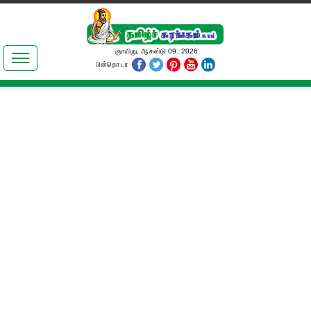
இலக்கியங்கள்
ஞாயிறு, ஆகஸ்டு 09, 2026
பின்தொடர
தமிழ் உலகம்
அறிவியல்
பொதுஅறிவு
ஆன்மிகம்
ஜோதிடம்
மருத்துவம்
பெண்கள் பகுதி
நகைச்சுவை
கலையுலகம்