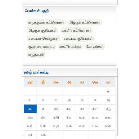
பெண்கள் பகுதி
மருத்துவக் கட்டுரைகள்
அழகுக் கட்டுரைகள்
அழகுக் குறிப்புகள்
மகளிர் கட்டுரைகள்
சமையல் செய்முறை
சமையல் குறிப்புகள்
குழந்தை வளர்ப்பு
மகளிர் மன்றம்
கோலங்கள்
மருதாணி
தமிழ் நாள்காட்டி
ஞா
தி்
செ
அ
வி
வெ
கா
௧
௨
௩
௪
௫
௬
௭
௮
௯
௰
௰௧
௰௨
௰௩
௰௪
௰௫
௰௬
௰௭
௰௮
௰௯
௨௰
௨௧
௨௨
௨௩
௨௪
௨௫
௨௬
௨௭
௨௮
௨௯
௩௰
௩௧