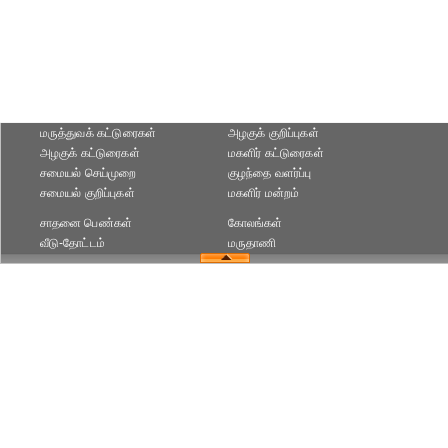
மருத்துவக் கட்டுரைகள்
அழகுக் குறிப்புகள்
அழகுக் கட்டுரைகள்
மகளிர் கட்டுரைகள்
சமையல் செய்முறை
குழந்தை வளர்ப்பு
சமையல் குறிப்புகள்
மகளிர் மன்றம்
சாதனை பெண்கள்
கோலங்கள்
வீடு-தோட்டம்
மருதாணி