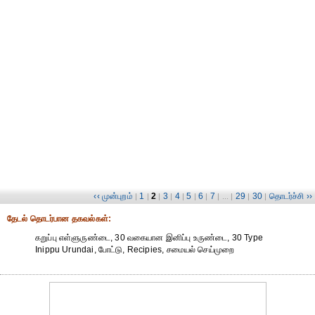
‹‹ முன்புறம்
1
2
3
4
5
6
7
29
30
தொடர்ச்சி ››
|
|
|
|
|
|
|
| ... |
|
|
தேட‌ல் தொட‌ர்பான தகவ‌ல்க‌ள்:
கறுப்பு எள்ளுருண்டை, 30 வகையான இனிப்பு உருண்டை, 30 Type
Inippu Urundai, போட்டு, Recipies, சமையல் செய்முறை