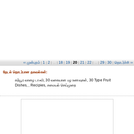
‹‹ முன்புறம்
1
2
18
19
20
21
22
29
30
தொடர்ச்சி ››
|
|
| ... |
|
|
|
|
| ... |
|
|
தேட‌ல் தொட‌ர்பான தகவ‌ல்க‌ள்:
கற்பூர வாழை டாஃபி, 30 வகையான பழ உணவுகள், 30 Type Fruit
Dishes, , Recipies, சமையல் செய்முறை