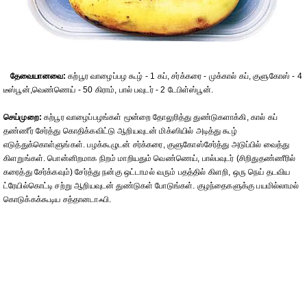
தேவையானவை:
கற்பூர வாழைப்பழ கூழ் - 1 கப், சர்க்கரை - முக்கால் கப், குளுகோஸ் - 4
டீஸ்பூன்,வெண்ணெய் - 50 கிராம், பால் பவுடர் - 2 டேபிள்ஸ்பூன்.
செய்முறை:
கற்பூர வாழைப்பழங்கள் மூன்றை தோலுரித்து துண்டுகளாக்கி, கால் கப்
தண்ணீர் சேர்த்து கொதிக்கவிட்டு ஆறியவுடன் மிக்ஸியில் அடித்து கூழ்
எடுத்துக்கொள்ளுங்கள். பழக்கூழுடன் சர்க்கரை, குளுகோஸ்சேர்த்து அடுப்பில் வைத்து
கிளறுங்கள். பொன்னிறமாக நிறம் மாறியதும் வெண்ணெய், பால்பவுடர் (சிறிதுதண்ணீரில்
கரைத்து சேர்க்கவும்) சேர்த்து நன்கு ஒட்டாமல் வரும் பதத்தில் கிளறி, ஒரு நெய் தடவிய
ட்ரேயில்கொட்டி சற்று ஆறியவுடன் துண்டுகள் போடுங்கள். குழந்தைகளுக்கு பயமில்லாமல்
கொடுக்கக்கூடிய சத்தானடாஃபி.