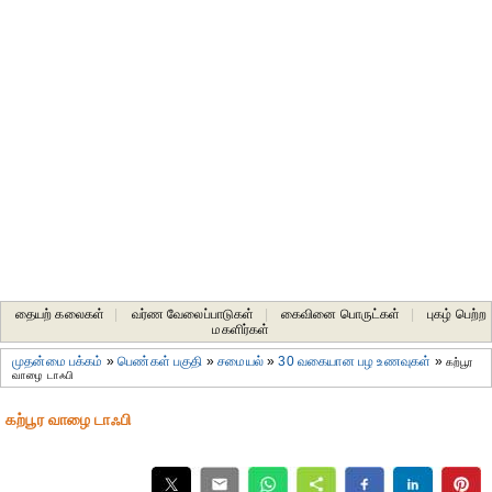
தையற் கலைகள்
|
வர்ண வேலைப்பாடுகள்
|
கைவினை பொருட்கள்
|
புகழ் பெற்ற
மகளிர்கள்
முதன்மை பக்கம்
»
பெண்கள் பகுதி
»
சமையல்
»
30 வகையான பழ உணவுகள்
»
கற்பூர
வாழை டாஃபி
கற்பூர வாழை டாஃபி