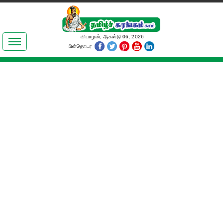
இலக்கியங்கள்
வியாழன், ஆகஸ்டு 06, 2026
பின்தொடர
தமிழ் உலகம்
அறிவியல்
பொதுஅறிவு
ஆன்மிகம்
ஜோதிடம்
மருத்துவம்
பெண்கள் பகுதி
நகைச்சுவை
கலையுலகம்