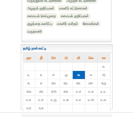
மருத்துவக் கட்டுரைகள்
அழகுக் கட்டுரைகள்
அழகுக் குறிப்புகள்
மகளிர் கட்டுரைகள்
சமையல் செய்முறை
சமையல் குறிப்புகள்
குழந்தை வளர்ப்பு
மகளிர் மன்றம்
கோலங்கள்
மருதாணி
தமிழ் நாள்காட்டி
ஞா
தி்
செ
அ
வி
வெ
கா
௧
௨
௩
௪
௫
௬
௭
௮
௯
௰
௰௧
௰௨
௰௩
௰௪
௰௫
௰௬
௰௭
௰௮
௰௯
௨௰
௨௧
௨௨
௨௩
௨௪
௨௫
௨௬
௨௭
௨௮
௨௯
௩௰
௩௧