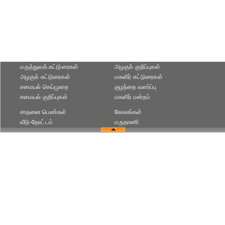
மருத்துவக் கட்டுரைகள்
அழகுக் குறிப்புகள்
அழகுக் கட்டுரைகள்
மகளிர் கட்டுரைகள்
சமையல் செய்முறை
குழந்தை வளர்ப்பு
சமையல் குறிப்புகள்
மகளிர் மன்றம்
சாதனை பெண்கள்
கோலங்கள்
வீடு-தோட்டம்
மருதாணி