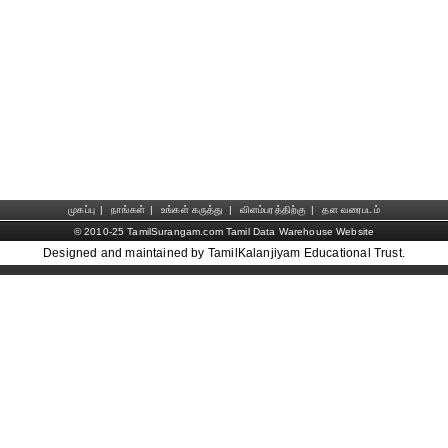
முகப்பு
|
நாங்கள்
|
உங்கள் கருத்து
|
விளம்பரத்திற்கு
|
தள வரைபடம்
© 2010-25 TamilSurangam.com Tamil Data Warehouse Website
Designed and maintained by TamilKalanjiyam Educational Trust.