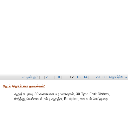
‹‹ முன்புறம்
1
2
10
11
12
13
14
29
30
தொடர்ச்சி ››
|
|
| ... |
|
|
|
|
| ... |
|
|
தேட‌ல் தொட‌ர்பான தகவ‌ல்க‌ள்:
ஆரஞ்சு புலவு, 30 வகையான பழ உணவுகள், 30 Type Fruit Dishes,
சேர்த்து, வெங்காயம், உப்பு, ஆரஞ்சு, Recipies, சமையல் செய்முறை