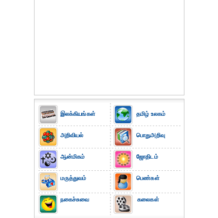
இலக்கியங்கள்
தமிழ் உலகம்
அறிவியல்
பொதுஅறிவு
ஆன்மிகம்
ஜோதிடம்
மருத்துவம்
பெண்கள்
நகைச்சுவை
கலைகள்