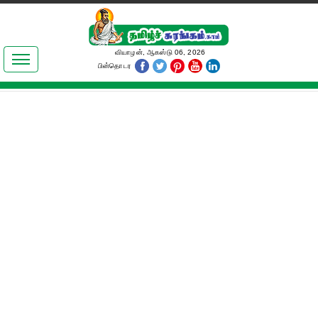
இலக்கியங்கள்
வியாழன், ஆகஸ்டு 06, 2026
பின்தொடர
தமிழ் உலகம்
அறிவியல்
பொதுஅறிவு
ஆன்மிகம்
ஜோதிடம்
மருத்துவம்
பெண்கள் பகுதி
நகைச்சுவை
கலையுலகம்