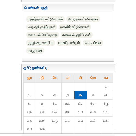
பெண்கள் பகுதி
மருத்துவக் கட்டுரைகள்
அழகுக் கட்டுரைகள்
அழகுக் குறிப்புகள்
மகளிர் கட்டுரைகள்
சமையல் செய்முறை
சமையல் குறிப்புகள்
குழந்தை வளர்ப்பு
மகளிர் மன்றம்
கோலங்கள்
மருதாணி
தமிழ் நாள்காட்டி
ஞா
தி்
செ
அ
வி
வெ
கா
௧
௨
௩
௪
௫
௬
௭
௮
௯
௰
௰௧
௰௨
௰௩
௰௪
௰௫
௰௬
௰௭
௰௮
௰௯
௨௰
௨௧
௨௨
௨௩
௨௪
௨௫
௨௬
௨௭
௨௮
௨௯
௩௰
௩௧