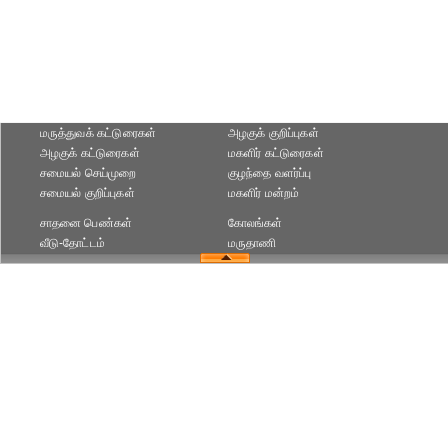
மருத்துவக் கட்டுரைகள்
அழகுக் குறிப்புகள்
அழகுக் கட்டுரைகள்
மகளிர் கட்டுரைகள்
சமையல் செய்முறை
குழந்தை வளர்ப்பு
சமையல் குறிப்புகள்
மகளிர் மன்றம்
சாதனை பெண்கள்
கோலங்கள்
வீடு-தோட்டம்
மருதாணி