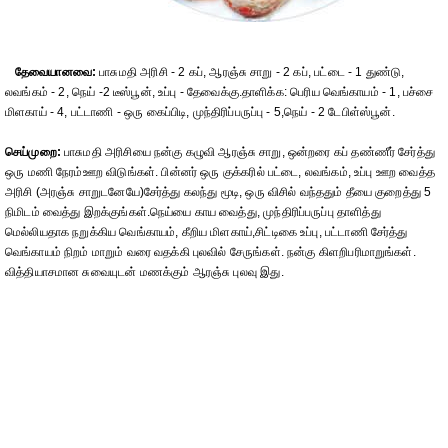
தேவையானவை:
பாசுமதி அரிசி - 2 கப், ஆரஞ்சு சாறு - 2 கப், பட்டை - 1 துண்டு,
லவங்கம் - 2, நெய் -2 டீஸ்பூன், உப்பு - தேவைக்கு.தாளிக்க: பெரிய வெங்காயம் - 1, பச்சை
மிளகாய் - 4, பட்டாணி - ஒரு கைப்பிடி, முந்திரிப்பருப்பு - 5,நெய் - 2 டேபிள்ஸ்பூன்.
செய்முறை:
பாசுமதி அரிசியை நன்கு கழுவி ஆரஞ்சு சாறு, ஒன்றரை கப் தண்ணீர் சேர்த்து
ஒரு மணி நேரம்ஊற விடுங்கள். பின்னர் ஒரு குக்கரில் பட்டை, லவங்கம், உப்பு ஊற வைத்த
அரிசி (அரஞ்சு சாறுடனேயே)சேர்த்து கலந்து மூடி, ஒரு விசில் வந்ததும் தீயை குறைத்து 5
நிமிடம் வைத்து இறக்குங்கள்.நெய்யை காய வைத்து, முந்திரிப்பருப்பு தாளித்து
மெல்லியதாக நறுக்கிய வெங்காயம், கீறிய மிளகாய்,சிட்டிகை உப்பு, பட்டாணி சேர்த்து
வெங்காயம் நிறம் மாறும் வரை வதக்கி புலவில் சேருங்கள். நன்கு கிளறிபரிமாறுங்கள்.
வித்தியாசமான சுவையுடன் மணக்கும் ஆரஞ்சு புலவு இது.