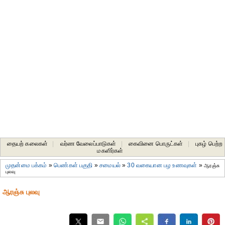
தையற் கலைகள்
|
வர்ண வேலைப்பாடுகள்
|
கைவினை பொருட்கள்
|
புகழ் பெற்ற
மகளிர்கள்
முதன்மை பக்கம்
»
பெண்கள் பகுதி
»
சமையல்
»
30 வகையான பழ உணவுகள்
»
ஆரஞ்சு
புலவு
ஆரஞ்சு புலவு