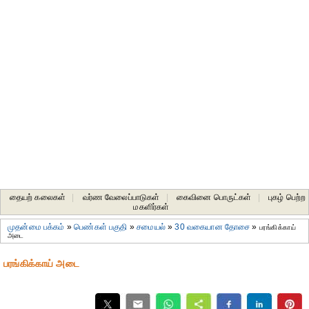
தையற் கலைகள்
|
வர்ண வேலைப்பாடுகள்
|
கைவினை பொருட்கள்
|
புகழ் பெற்ற
மகளிர்கள்
முதன்மை பக்கம்
»
பெண்கள் பகுதி
»
சமையல்
»
30 வகையான தோசை
»
பரங்கிக்காய்
அடை
பரங்கிக்காய் அடை