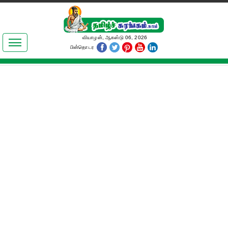
இலக்கியங்கள்
வியாழன், ஆகஸ்டு 06, 2026
பின்தொடர
தமிழ் உலகம்
அறிவியல்
பொதுஅறிவு
ஆன்மிகம்
ஜோதிடம்
மருத்துவம்
பெண்கள் பகுதி
நகைச்சுவை
கலையுலகம்