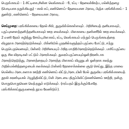
பெருங்காயம் - 1 சிட்டிகை,சின்ன வெங்காயம் - 6, உப்பு - தேவைக்கேற்ப, மல்லித்தழை
(பொடியாக நறுக்கியது) - கால் கப், எண்ணெய்- தேவையான அளவு, பிஞ்சு பரங்கிக்காய் - 1
துண்டு, எண்ணெய் - தேவையான அளவு.
செய்முறை:
பரங்கிக்காயை தோல் சீவி, துருவிக்கொள்ளவும். அரிசியைத் தனியாகவும்,
பருப்புகளைத்தனித்தனியாகவும் ஊற வைக்கவும். மிளகாயை தண்ணீரில் ஊற வைக்கவும்.
2 மணி நேரம் கழித்து சோம்பு,மிளகாய், உப்பு, வெங்காயம் மற்றும் பெருங்காயத்தை
விழுதாக அரைத்தெடுக்கவும். மிக்ஸியில் முதலில்உளுத்தம்பருப்பை போட்டு, சற்று
பெருபெருவெனவும், பின்னர் அரிசியையும் அதே மாதிரிஅரைத்தெடுக்கவும். பாசிப்பருப்பை
ஒரு சில விநாடிகள் மட்டும் அரைக்கவும். துவரம்பருப்பையும்ஒன்றிரண்டாக
அரைத்தெடுத்து, அனைத்தையும் அரைத்த மிளகாய் விழுதுடன் ஒன்றாக கலந்து
அதில்மல்லித்தழையைக் கலக்கவும்.பின்னர் தோசைக்கல்லை சூடு செய்து, இந்த மாவை
மெல்லிய அடைகளாக ஊற்றி எண்ணெய் விட்டு,அடையின் மேல் துருவிய பரங்கிக்காயைத்
தூவி கரண்டியால் அழுத்திவிட்டு, பின் அடையை திருப்பிவிட்டுஎண்ணெய் ஊற்றி, நன்கு
மொறுமொறுவென வெந்ததும் எடுக்கவும். (ஈரப்பதம் இருக்கும்போதே
பரங்கிக்காய்துருவலைத் தூவ வேண்டும்).