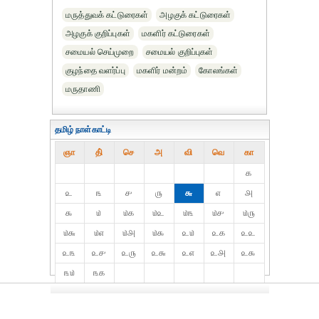
மருத்துவக் கட்டுரைகள்
அழகுக் கட்டுரைகள்
அழகுக் குறிப்புகள்
மகளிர் கட்டுரைகள்
சமையல் செய்முறை
சமையல் குறிப்புகள்
குழந்தை வளர்ப்பு
மகளிர் மன்றம்
கோலங்கள்
மருதாணி
தமிழ் நாள்காட்டி
ஞா
தி்
செ
அ
வி
வெ
கா
௧
௨
௩
௪
௫
௬
௭
௮
௯
௰
௰௧
௰௨
௰௩
௰௪
௰௫
௰௬
௰௭
௰௮
௰௯
௨௰
௨௧
௨௨
௨௩
௨௪
௨௫
௨௬
௨௭
௨௮
௨௯
௩௰
௩௧