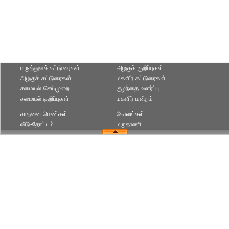
மருத்துவக் கட்டுரைகள்
அழகுக் குறிப்புகள்
அழகுக் கட்டுரைகள்
மகளிர் கட்டுரைகள்
சமையல் செய்முறை
குழந்தை வளர்ப்பு
சமையல் குறிப்புகள்
மகளிர் மன்றம்
சாதனை பெண்கள்
கோலங்கள்
வீடு-தோட்டம்
மருதாணி