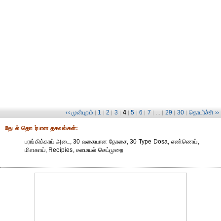
‹‹ முன்புறம்
1
2
3
4
5
6
7
29
30
தொடர்ச்சி ››
|
|
|
|
|
|
|
| ... |
|
|
தேட‌ல் தொட‌ர்பான தகவ‌ல்க‌ள்:
பரங்கிக்காய் அடை, 30 வகையான தோசை, 30 Type Dosa, எண்ணெய்,
மிளகாய், Recipies, சமையல் செய்முறை