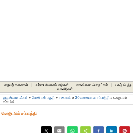
தையற் கலைகள்
|
வர்ண வேலைப்பாடுகள்
|
கைவினை பொருட்கள்
|
புகழ் பெற்ற
மகளிர்கள்
முதன்மை பக்கம்
»
பெண்கள் பகுதி
»
சமையல்
»
30 வகையான சப்பாத்தி
»
வெஜிடபிள்
சப்பாத்தி
வெஜிடபிள் சப்பாத்தி