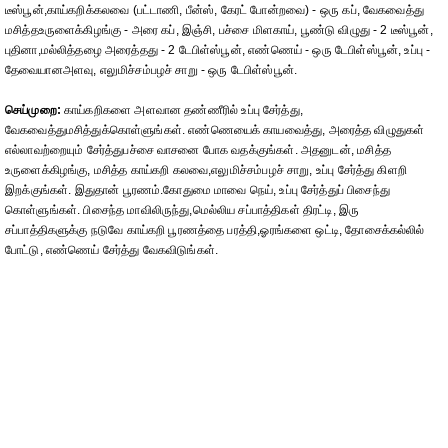
டீஸ்பூன்,காய்கறிக்கலவை (பட்டாணி, பீன்ஸ், கேரட் போன்றவை) - ஒரு கப், வேகவைத்து
மசித்தஉருளைக்கிழங்கு - அரை கப், இஞ்சி, பச்சை மிளகாய், பூண்டு விழுது - 2 டீஸ்பூன்,
புதினா,மல்லித்தழை அரைத்தது - 2 டேபிள்ஸ்பூன், எண்ணெய் - ஒரு டேபிள்ஸ்பூன், உப்பு -
தேவையானஅளவு, எலுமிச்சம்பழச் சாறு - ஒரு டேபிள்ஸ்பூன்.
செய்முறை:
காய்கறிகளை அளவான தண்ணீரில் உப்பு சேர்த்து,
வேகவைத்துமசித்துக்கொள்ளுங்கள். எண்ணெயைக் காயவைத்து, அரைத்த விழுதுகள்
எல்லாவற்றையும் சேர்த்துபச்சை வாசனை போக வதக்குங்கள். அதனுடன், மசித்த
உருளைக்கிழங்கு, மசித்த காய்கறி கலவை,எலுமிச்சம்பழச் சாறு, உப்பு சேர்த்து கிளறி
இறக்குங்கள். இதுதான் பூரணம்.கோதுமை மாவை நெய், உப்பு சேர்த்துப் பிசைந்து
கொள்ளுங்கள். பிசைந்த மாவிலிருந்து,மெல்லிய சப்பாத்திகள் திரட்டி, இரு
சப்பாத்திகளுக்கு நடுவே காய்கறி பூரணத்தை பரத்தி,ஓரங்களை ஒட்டி, தோசைக்கல்லில்
போட்டு, எண்ணெய் சேர்த்து வேகவிடுங்கள்.