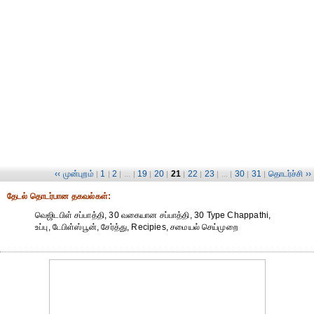
‹‹ முன்புறம்
1
2
19
20
21
22
23
30
31
தொடர்ச்சி ››
|
|
| ... |
|
|
|
|
| ... |
|
|
தேட‌ல் தொட‌ர்பான தகவ‌ல்க‌ள்:
வெஜிடபிள் சப்பாத்தி, 30 வகையான சப்பாத்தி, 30 Type Chappathi,
உப்பு, டேபிள்ஸ்பூன், சேர்த்து, Recipies, சமையல் செய்முறை