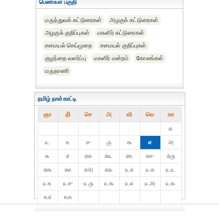
பெண்கள் பகுதி
மருத்துவக் கட்டுரைகள்
அழகுக் கட்டுரைகள்
அழகுக் குறிப்புகள்
மகளிர் கட்டுரைகள்
சமையல் செய்முறை
சமையல் குறிப்புகள்
குழந்தை வளர்ப்பு
மகளிர் மன்றம்
கோலங்கள்
மருதாணி
தமிழ் நாள்காட்டி
ஞா
தி்
செ
அ
வி
வெ
கா
௧
௨
௩
௪
௫
௬
௭
௮
௯
௰
௰௧
௰௨
௰௩
௰௪
௰௫
௰௬
௰௭
௰௮
௰௯
௨௰
௨௧
௨௨
௨௩
௨௪
௨௫
௨௬
௨௭
௨௮
௨௯
௩௰
௩௧