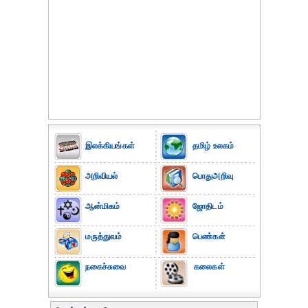
இலக்கியங்கள்
தமிழ் உலகம்
அறிவியல்
பொதுஅறிவு
ஆன்மிகம்
ஜோதிடம்
மருத்துவம்
பெண்கள்
நகைச்சுவை
கலைகள்