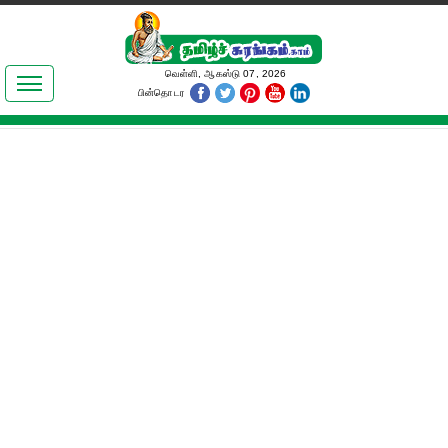
இலக்கியங்கள்
வெள்ளி, ஆகஸ்டு 07, 2026
பின்தொடர
தமிழ் உலகம்
அறிவியல்
பொதுஅறிவு
ஆன்மிகம்
ஜோதிடம்
மருத்துவம்
பெண்கள் பகுதி
நகைச்சுவை
கலையுலகம்