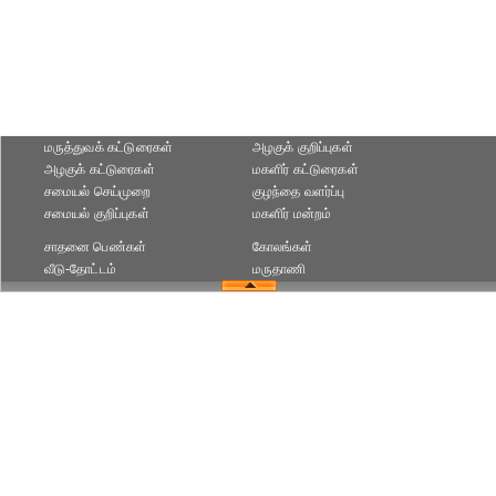
மருத்துவக் கட்டுரைகள்
அழகுக் குறிப்புகள்
அழகுக் கட்டுரைகள்
மகளிர் கட்டுரைகள்
சமையல் செய்முறை
குழந்தை வளர்ப்பு
சமையல் குறிப்புகள்
மகளிர் மன்றம்
சாதனை பெண்கள்
கோலங்கள்
வீடு-தோட்டம்
மருதாணி