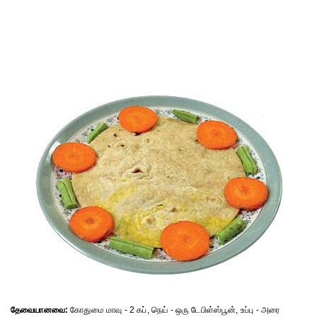
தேவையானவை:
கோதுமை மாவு - 2 கப், நெய் - ஒரு டேபிள்ஸ்பூன், உப்பு - அரை